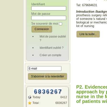
Identifiant
Tel: 679684631
Introduction /backg
Mot de passe
prosthesis surgery ref
of someone ҆s natural 
biological or mechanic
Se souvenir de moi
lot of nursing
Lire la suite...
Mot de passe oublié
?
Identifiant oublié ?
Créer un compte
P2. Evidence
approach by 
nurse in the
Today
6412
of patients wi
Total :
6836267