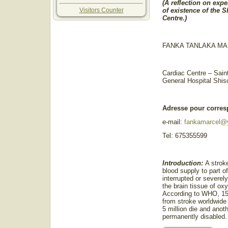
(A reflection on expe
Visitors Counter
of existence of the 
Centre.)
FANKA TANLAKA MA
Cardiac Centre – Saint
General Hospital Shis
Adresse pour corre
e-mail:
fankamarcel@
Tel: 675355599
Introduction:
A strok
blood supply to part of
interrupted or severel
the brain tissue of ox
According to WHO, 15 
from stroke worldwide
5 million die and anoth
permanently disabled.