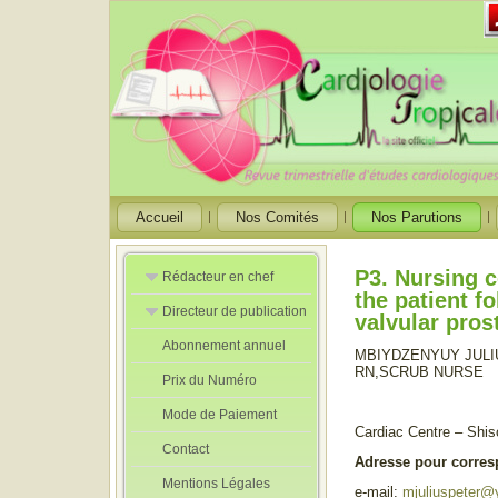
Accueil
Nos Comités
Nos Parutions
P3. Nursing 
Rédacteur en chef
the patient f
Directeur de publication
Rédacteurs en
valvular pros
Chef Adjoint
Abonnement annuel
Directeur de
MBIYDZENYUY JULI
publication
RN,SCRUB NURSE
Prix du Numéro
adjoint
Mode de Paiement
Cardiac Centre – Shis
Contact
Adresse pour corre
Mentions Légales
e-mail:
mjuliuspeter