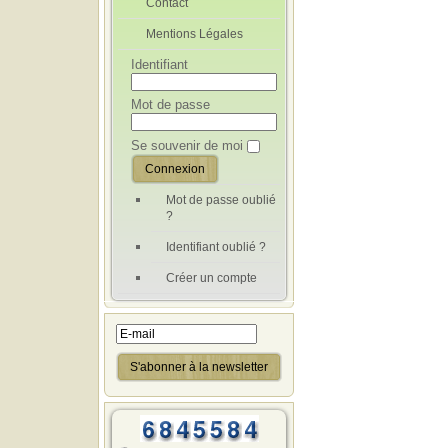
Contact
Nom
*
Mentions Légales
Identifiant
E-mail
*
Sujet
*
Mot de passe
Message
*
Se souvenir de moi
Mot de passe oublié
?
Identifiant oublié ?
Créer un compte
Envoyer une copie 
Captcha
*
Envoyer