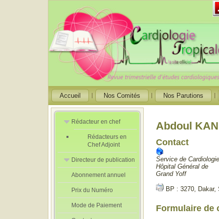
Accueil
Nos Comités
Nos Parutions
Rédacteur en chef
Abdoul KA
Rédacteurs en
Contact
Chef Adjoint
Service de Cardiologi
Directeur de publication
Hôpital Général de
Grand Yoff
Abonnement annuel
Directeur de
publication
BP : 3270, Dakar,
Prix du Numéro
adjoint
Mode de Paiement
Formulaire de 
Envoyer un e-mail. 