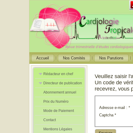
Accueil
Nos Comités
Nos Parutions
Rédacteur en chef
Veuillez saisir l
Un code de véri
Directeur de publication
Rédacteurs en
Chef Adjoint
recevrez, vous 
Abonnement annuel
Directeur de
publication
Prix du Numéro
adjoint
Adresse e-mail :
*
Mode de Paiement
Captcha
*
Contact
Mentions Légales