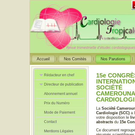
Accueil
Nos Comités
Nos Parutions
15e CONGRÈ
Rédacteur en chef
INTERNATIO
Directeur de publication
Rédacteurs en
SOCIÉTÉ
Chef Adjoint
CAMEROUNA
Abonnement annuel
Directeur de
CARDIOLOGI
publication
Prix du Numéro
adjoint
La
Société Cameroun
Mode de Paiement
Cardiologie (SCC)
a l
votre disposition le
li
Contact
abstracts
du
15e Cong
Ce document regroupe
Mentions Légales
résumés scientifiques