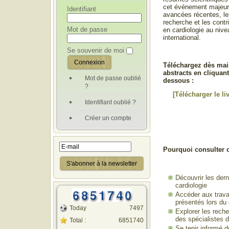
cet événement majeur, 
Identifiant
avancées récentes, le
recherche et les contr
Mot de passe
en cardiologie au nive
international.
Se souvenir de moi
Téléchargez dès main
abstracts en cliquant 
Mot de passe oublié
dessous :
?
[Télécharger le li
Identifiant oublié ?
Créer un compte
Pourquoi consulter 
Découvrir les der
cardiologie
Accéder aux trava
présentés lors du
Today
7497
Explorer les rech
des spécialistes 
Total :
6851740
Se tenir informé d