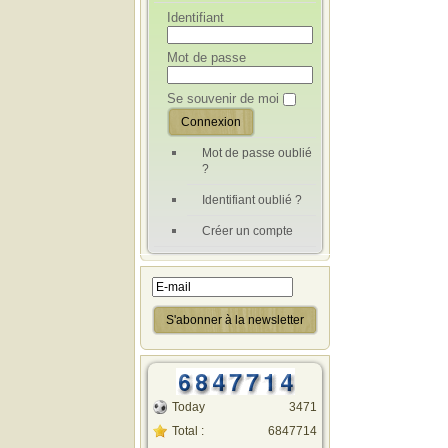
Identifiant
Mot de passe
Se souvenir de moi
Mot de passe oublié
?
Identifiant oublié ?
Créer un compte
Today
3471
Total :
6847714