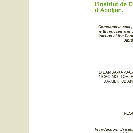
l'Institut de 
d’Abidjan.
Comparative analysi
with reduced and p
fraction at the Card
Abid
D BAMBA-KAMAGA
N'CHO-MOTTOH, 
DJAMEN, JB A
RES
Introduction
:
L’insuf