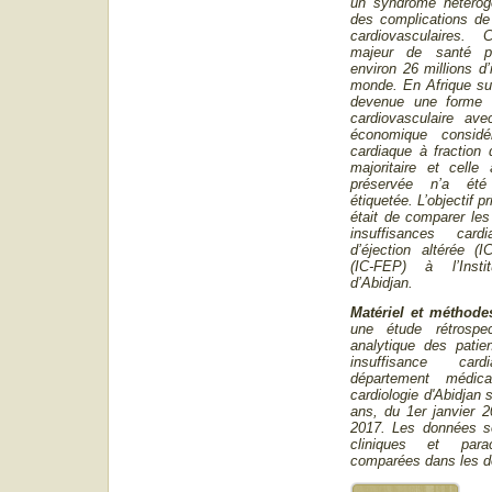
un syndrome hétérogè
des complications de 
cardiovasculaires.
majeur de santé p
environ 26 millions d’
monde. En Afrique sub
devenue une forme 
cardiovasculaire av
économique considéra
cardiaque à fraction d
majoritaire et celle 
préservée n’a été
étiquetée. L’objectif p
était de comparer les
insuffisances car
d’éjection altérée (
(IC-FEP) à l’Insti
d’Abidjan.
Matériel et méthode
une étude rétrospec
analytique des patien
insuffisance ca
département médica
cardiologie d'Abidjan 
ans, du 1er janvier 
2017. Les données s
cliniques et para
comparées dans les d