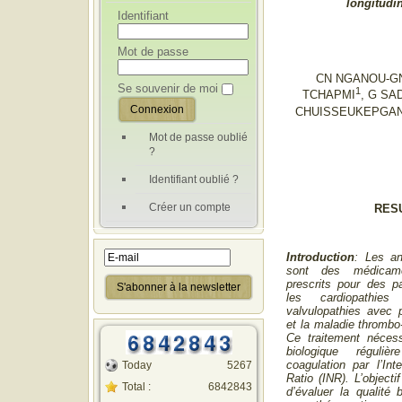
longitudin
Identifiant
Mot de passe
CN NGANOU-GN
Se souvenir de moi
1
TCHAPMI
, G S
CHUISSEUKEPGA
Mot de passe oublié
?
Identifiant oublié ?
Créer un compte
RES
Introduction
:
Les an
sont des médicame
prescrits pour des pa
les cardiopathies
valvulopathies avec p
et la maladie thrombo
Ce traitement nécess
biologique régul
coagulation par l’Int
Today
5267
Ratio (INR). L’objecti
Total :
6842843
d’évaluer la qualité 