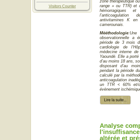
zone thérapeutique ou 
range » ou TTR) et c
Visitors Counter
hémorragiques et
l’anticoagulation
antivitamines K en m
camerounais.
Mééthodologie
:
Une 
observationnelle a é
période de 3 mois d
cardiologie de l’Hô
médecine interne de 
Yaoundé. Elle a porté 
d’au moins 18 ans, so
disposant d’au moi
pendant la période du
calculé par la métho
anticoagulation inadéq
un TTR < 60% et/o
évènement ischémique
Lire la suite...
Analyse comp
l'insuffisanc
altérée et pr