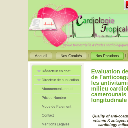
Accueil
Nos Comités
Nos Parutions
Evaluation de
Rédacteur en chef
de l’anticoag
Directeur de publication
Rédacteurs en
les antivitam
Chef Adjoint
milieu cardio
Abonnement annuel
Directeur de
camerounais 
publication
Prix du Numéro
adjoint
longitudinale
Mode de Paiement
Contact
Quality of anti-coag
vitamin K antagoni
Mentions Légales
cardiology milie