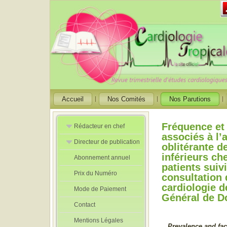
Accueil
Nos Comités
Nos Parutions
Fréquence et 
Rédacteur en chef
associés à l’
Directeur de publication
Rédacteurs en
oblitérante 
Chef Adjoint
inférieurs ch
Abonnement annuel
Directeur de
patients suiv
publication
Prix du Numéro
adjoint
consultation 
cardiologie d
Mode de Paiement
Général de D
Contact
Mentions Légales
Prevalence and fac