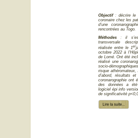
Objectif
: décrire le 
coronaire chez les pat
d’une coronarographi
rencontrées au Togo.
Méthodes
: il s’es
transversale descri
er
réalisée entre le 1
j
octobre 2022 à l’Hôpit
de Lomé. Ont été incl
réalisé une coronaro
socio-démographique
risque athéromateux, l
d’abord, résultats et
coronarographie ont é
des données a été
logiciel épi info versi
de significativité p<0,
Lire la suite...