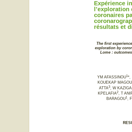
Expérience i
l’exploration
coronaires p
coronarograp
résultats et d
The first experience
exploration by coro
Lome : outcomes 
1
YM AFASSINOU
*
KOUEKAP MAGOU
3
ATTA
, W KAZIGA
2
KPELAFIA
, T AN
1
BARAGOU
, 
RES