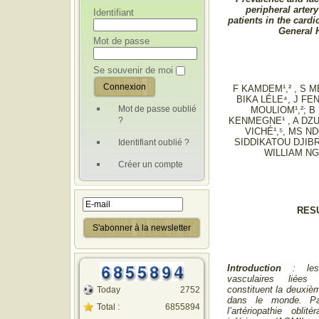
peripheral arter
Identifiant
patients in the cardi
General H
Mot de passe
Se souvenir de moi
F KAMDEM¹,² , S M
BIKA LÉLE⁴, J F
Mot de passe oublié
MOULIOM¹,²; B
?
KENMEGNE¹ , A DZUD
VICHÉ¹,⁵, MS 
SIDDIKATOU DJIBR
Identifiant oublié ?
WILLIAM NG
Créer un compte
RES
Introduction
: les 
vasculaires liées 
constituent la deuxiè
Today
2752
dans le monde. Pa
Total :
6855894
l’artériopathie obli