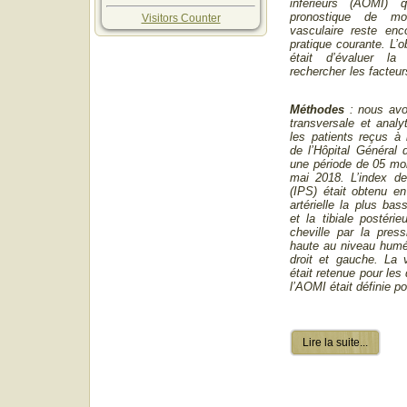
inférieurs (AOMI) 
pronostique de morb
Visitors Counter
vasculaire reste enc
pratique courante. L’o
était d’évaluer l
rechercher les facteu
Méthodes
:
nous avo
transversale et analy
les patients reçus à l
de l’Hôpital Général
une période de 05 mois
mai 2018.
L’index de
(IPS) était obtenu en
artérielle la plus bas
et la tibiale postéri
cheville par la pressi
haute au niveau humé
droit et gauche. La 
était retenue pour le
l’AOMI était définie p
Lire la suite...