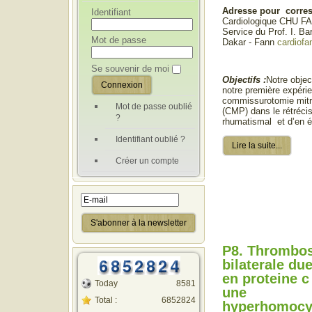
Adresse pour corre
Identifiant
Cardiologique CHU F
Service du Prof. I. B
Mot de passe
Dakar - Fann
cardiof
Se souvenir de moi
Objectifs :
Notre object
notre première expéri
commissurotomie mitr
Mot de passe oublié
(CMP) dans le rétréci
?
rhumatismal et d’en év
Identifiant oublié ?
Lire la suite...
Créer un compte
P8. Thrombos
bilaterale due
en proteine c
Today
8581
une
Total :
6852824
hyperhomocy