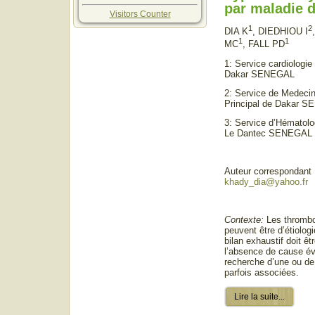
par maladie d
Visitors Counter
1
2
DIA K
, DIEDHIOU I
1
1
MC
, FALL PD
1: Service cardiologie 
Dakar SENEGAL
2: Service de Medecin
Principal de Dakar 
3: Service d’Hématolog
Le Dantec SENEGAL
Auteur correspondant 
khady_dia@yahoo.fr
Contexte:
Les thrombo
peuvent être d’étiologi
bilan exhaustif doit êt
l’absence de cause év
recherche d’une ou de
parfois associées.
Lire la suite...