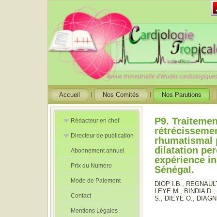
Accueil
Nos Comités
Nos Parutions
P9. Traitemen
Rédacteur en chef
rétrécissemen
Directeur de publication
Rédacteurs en
rhumatismal 
Chef Adjoint
dilatation pe
Abonnement annuel
Directeur de
expérience i
publication
Prix du Numéro
adjoint
Sénégal.
Mode de Paiement
DIOP I.B., REGNAUL
LEYE M., BINDIA D.
Contact
S., DIEYE O., DIAGN
Mentions Légales