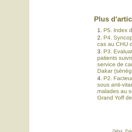
Plus d'artic
P5. Index d
P4. Syncop
cas au CHU d’
P3. Evalua
patients suiv
service de car
Dakar (sénéga
P2. Facteur
sous anti-vit
malades au se
Grand Yoff de
Début
Pré