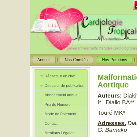
Accueil
Nos Comités
Nos Parutions
Malformati
Rédacteur en chef
Aortique
Directeur de publication
Rédacteurs en
Chef Adjoint
Auteurs:
Diakit
Abonnement annuel
Directeur de
publication
I*, Diallo BA**
Prix du Numéro
adjoint
Touré MK*
Mode de Paiement
Adresses.
Diak
Contact
G. Bamako
Mentions Légales