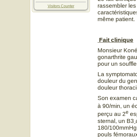
rassembler les 
Visitors Counter
caractéristique
même patient.
Fait clinique
Monsieur Koné 
gonarthrite ga
pour un souffl
La symptomatol
douleur du geno
douleur thoraci
Son examen car
à 90/min, un éc
e
perçu au 2
esp
sternal, un B3
180/100mmHg a
pouls fémoraux