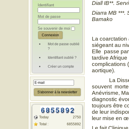
Diall IB**. Se
Identifiant
Diarra MB ***.
Mot de passe
Bamako
Se souvenir de moi
La coarctation
Mot de passe oublié
siégeant au niv
?
Elle passe par
tardive Afrique
Identifiant oublié ?
complications 
Créer un compte
aortique).
La Dissection
souvent mortell
Anévrisme, Mal
diagnostic évo
toujours être 
de leur indispon
Today
2750
leur mise en œ
Total :
6855892
Le fait Cliniqu