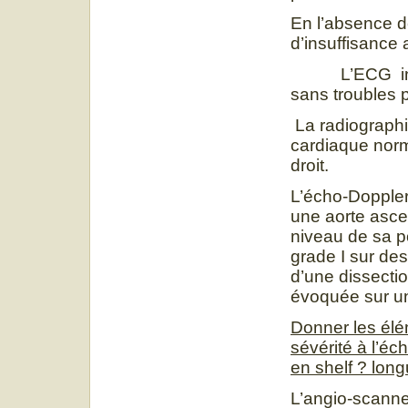
En l’absence de 
d’insuffisance 
L’ECG inscrit
sans troubles p
La radiographi
cardiaque norm
droit.
L’écho-Doppler
une aorte asce
niveau de sa p
grade I sur des
d’une dissectio
évoquée sur un
D
onner les él
sévérité à l’éc
en shelf ? lon
L’angio-scanne