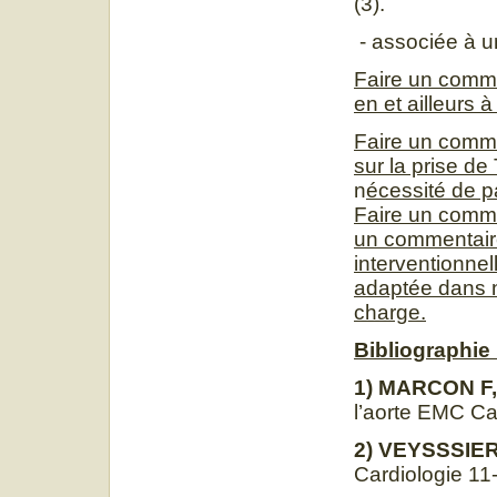
(3).
- associée à u
Faire un comme
en et ailleurs 
Faire un comme
sur la prise de
n
écessité de 
Faire un comme
un commentaire
interventionnel
adaptée dans n
charge
.
Bibliographie 
1) MARCON F
l’aorte EMC Ca
2) VEYSSSIE
Cardiologie 1