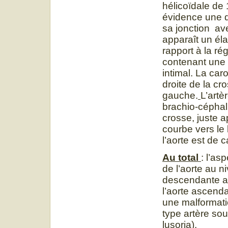
hélicoïdale de 
évidence une di
sa jonction av
apparaît un él
rapport à la r
contenant une 
intimal. La car
droite de la cr
gauche.
L’artè
brachio-céphal
crosse, juste a
courbe vers le
l’aorte est de 
Au total
: l’as
de l’aorte au n
descendante av
l’aorte ascend
une malformati
type artère so
lusoria).