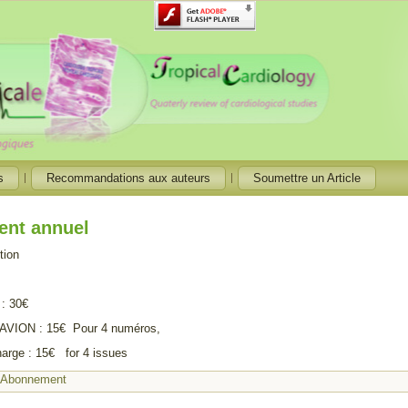
s
Recommandations aux auteurs
Soumettre un Article
nt annuel
tion
: 30€
ION : 15€ Pour 4 numéros,
charge : 15€ for 4 issues
:
Abonnement