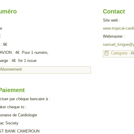
Numéro
Contact
Site web :
ce
www.tropical-card
€
Webmaster :
: 9€
samuel_kingue@y
ION : 4€ Pour 1 numéro,
Catégorie :
A
harge : 4€ for 1 issue
:
Abonnement
Paiement
ctuer par chèque bancaire à :
ker cheque to :
unaise de Cardiologie
ac Society
RST BANK CAMEROUN