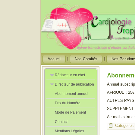
Accueil
Nos Comités
Nos Parution
Abonneme
Rédacteur en chef
Annual subscrip
Directeur de publication
Rédacteurs en
Chef Adjoint
AFRIQUE : 25€
Abonnement annuel
Directeur de
publication
AUTRES PAYS 
Prix du Numéro
adjoint
SUPPLEMENT AV
Mode de Paiement
Air mail extra 
Contact
Catégorie 
Mentions Légales