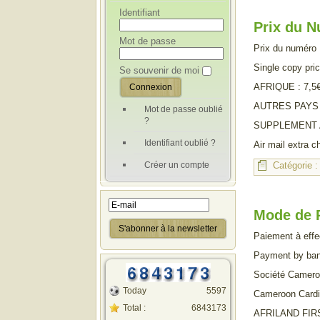
Identifiant
Prix du 
Mot de passe
Prix du numéro
Single copy pri
Se souvenir de moi
AFRIQUE : 7,5
AUTRES PAYS 
Mot de passe oublié
?
SUPPLEMENT AV
Identifiant oublié ?
Air mail extra c
Créer un compte
Catégorie 
Mode de 
Paiement à effe
Payment by ban
Société Camero
Today
5597
Cameroon Cardi
Total :
6843173
AFRILAND FI