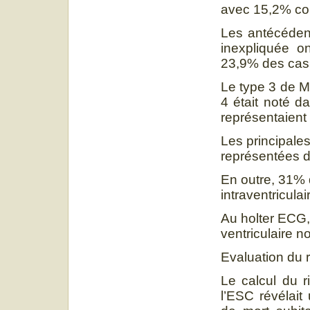
avec 15,2% comm
Les antécédent
inexpliquée o
23,9% des cas
Le type 3 de M
4 était noté 
représentaient
Les principale
représentées d
En outre, 31% 
intraventriculai
Au holter ECG,
ventriculaire 
Evaluation du r
Le calcul du r
l’ESC révélai