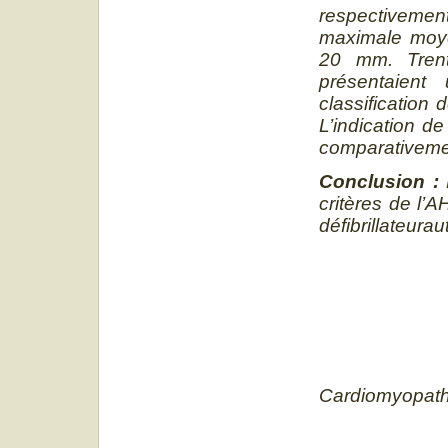
respectivemen
maximale moye
20 mm. Trent
présentaient 
classification 
L’indication d
comparativemen
Conclusion :
L
critères de l’A
défibrillateura
Cardiomyopathi