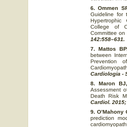
6. Ommen SR,
Guideline for
Hypertrophic
College of C
Committee on C
142:558–631.
7. Mattos BP,
between Intern
Prevention 
Cardiomyopat
Cardiologia -
8. Maron BJ
Assessment of
Death Risk M
Cardiol. 2015;
9. O’Mahony C,
prediction mo
cardiomyopath