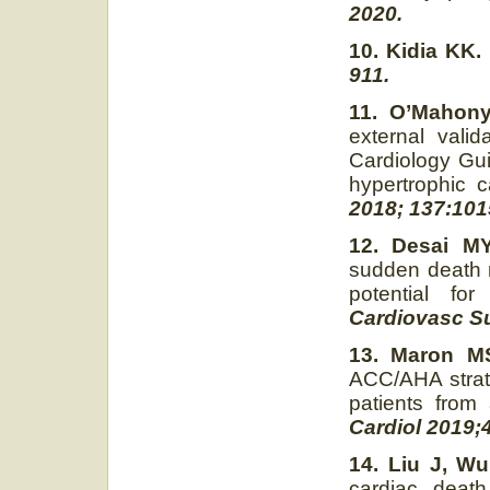
2020.
10. Kidia KK.
911.
11. O’Mahony
external vali
Cardiology Gui
hypertrophic
2018; 137:101
12. Desai MY
sudden death r
potential for
Cardiovasc Su
13. Maron M
ACC/AHA strate
patients from
Cardiol 2019;
14. Liu J, Wu
cardiac deat