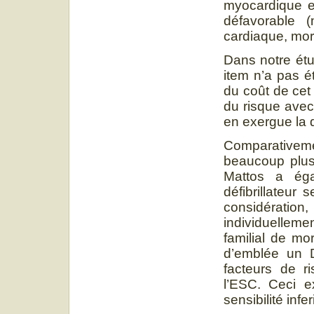
myocardique et
défavorable (
cardiaque, mort
Dans notre étud
item n’a pas é
du coût de cet
du risque avec
en exergue la d
Comparativem
beaucoup plus 
Mattos a éga
défibrillateur 
considération
individuellem
familial de mo
d’emblée un 
facteurs de r
l’ESC. Ceci e
sensibilité infe