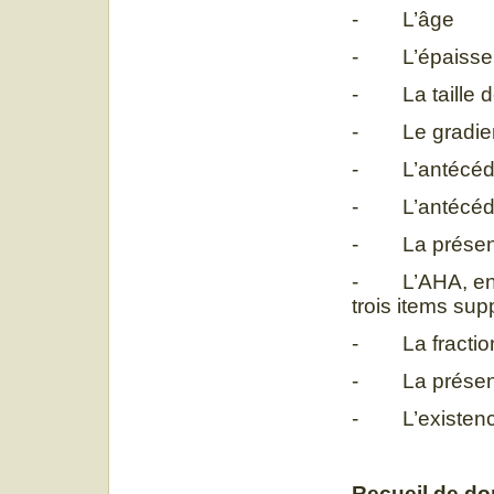
- L’âge
- L’épaisseur
- La taille de
- Le gradient 
- L’antécédent
- L’antécéden
- La présence
- L’AHA, en pl
trois items sup
- La fraction 
- La présenc
- L’existence
Recueil de d