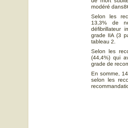
de mort subite
modéré dans86
Selon les re
13,3% de not
défibrillateu
grade IIA (3 p
tableau 2.
Selon les rec
(44,4%) qui av
grade de recom
En somme, 14 p
selon les re
recommandati