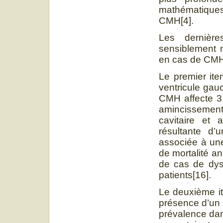
mathématique
CMH[4].
Les dernièr
sensiblement m
en cas de CMH e
Le premier ite
ventricule gau
CMH affecte 3 
amincissemen
cavitaire et a
résultante d’
associée à une
de mortalité a
de cas de dys
patients[16].
Le deuxième ite
présence d’un 
prévalence dans