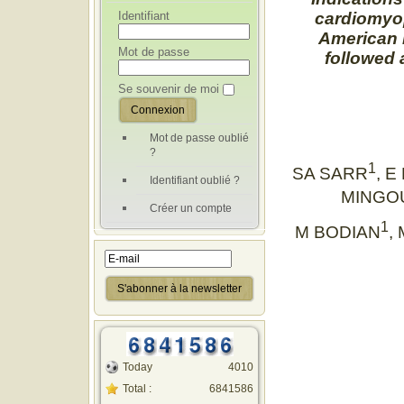
Identifiant
cardiomyo
American r
Mot de passe
followed 
Se souvenir de moi
Mot de passe oublié
?
1
SA SARR
, 
Identifiant oublié ?
MINGO
Créer un compte
1
M BODIAN
,
Today
4010
Total :
6841586