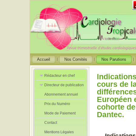
Accueil
Nos Comités
Nos Parutions
Indications
Rédacteur en chef
cours de l
Directeur de publication
Rédacteurs en
différence
Chef Adjoint
Abonnement annuel
Directeur de
Européen e
publication
Prix du Numéro
adjoint
cohorte de
Dantec.
Mode de Paiement
Contact
Mentions Légales
Indications