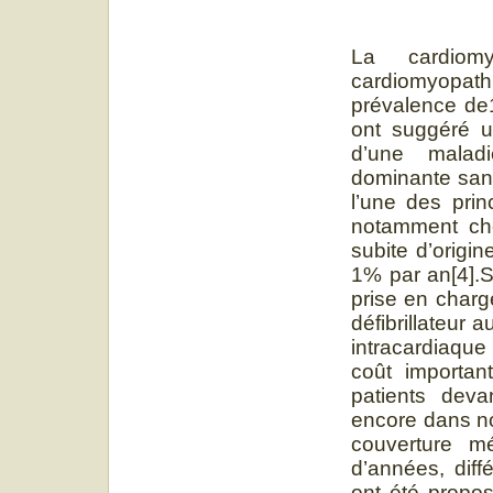
La cardiom
cardiomyopat
prévalence de1
ont suggéré un
d’une malad
dominante sans
l’une des prin
notamment che
subite d’origi
1% par an[4].S
prise en charg
défibrillateur 
intracardiaque
coût importan
patients deva
encore dans no
couverture mé
d’années, diff
ont été propos