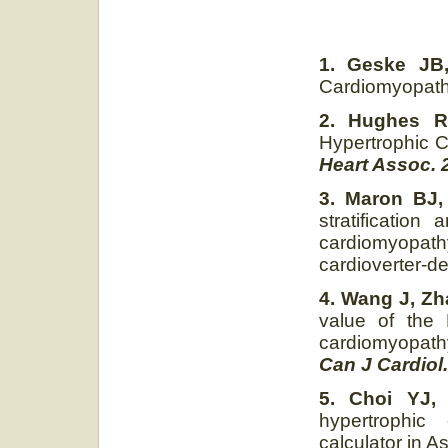
1. Geske JB
Cardiomyopat
2. Hughes R
Hypertrophic 
Heart Assoc. 
3. Maron BJ
stratificatio
cardiomyopa
cardioverter-def
4. Wang J, Zha
value of the 
cardiomyopath
Can J Cardiol
5. Choi YJ,
hypertrophic
calculator in A