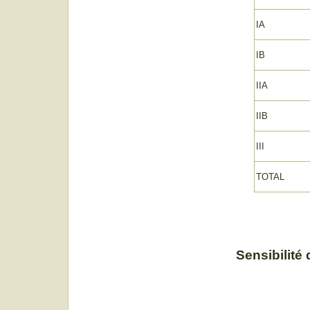
IA
IB
IIA
IIB
III
TOTAL
Sensibilité 