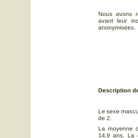
Nous avons re
avant leur in
anonymisées.
Description d
Le sexe mascul
de 2.
La moyenne d’
14,9 ans. La c