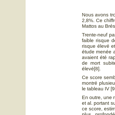
Nous avons tr
2,8%. Ce chiffr
Mattos au Brési
Trente-neuf pa
faible risque d
risque élevé e
étude menée au
avaient été ra
de mort subit
élevé[8].
Ce score sembl
montré plusieu
le tableau IV [9
En outre, une 
et al. portant 
ce score, estim
plus profondé