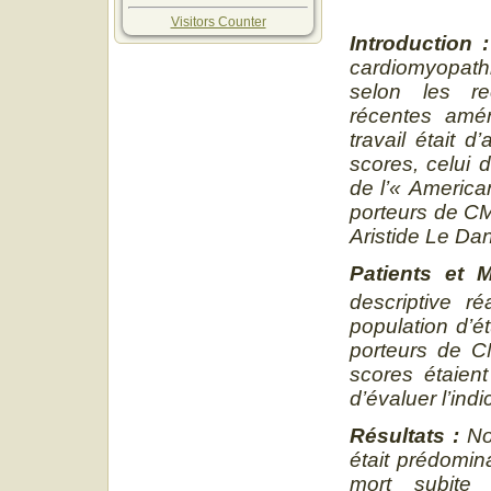
Visitors Counter
Introduction 
cardiomyopathi
selon les re
récentes amér
travail était 
scores, celui 
de l’« America
porteurs de CM
Aristide Le Dan
Patients et
descriptive r
population d’é
porteurs de C
scores étaien
d’évaluer l’indi
Résultats :
No
était prédomin
mort subite 