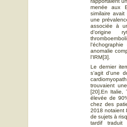
rapportaient u
menée aux Et
similaire avai
une prévalenc
associée à un
d’origine 
thromboemboliq
l’échographie
anomalie comp
l’IRM[3].
Le dernier ite
s’agit d’une 
cardiomyopat
trouvaient un
[20].En Italie
élevée de 90%
chez des patie
2018 notaient 
de sujets à ri
tardif tradui