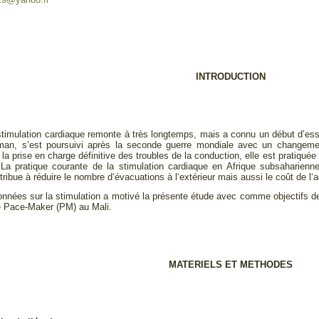
INTRODUCTION
a stimulation cardiaque remonte à très longtemps, mais a connu un début d’
Hyman, s’est poursuivi après la seconde guerre mondiale avec un changeme
 la prise en charge définitive des troubles de la conduction, elle est pratiq
 La pratique courante de la stimulation cardiaque en Afrique subsaharienne
tribue à réduire le nombre d‘évacuations à l‘extérieur mais aussi le coût de l‘a
nnées sur la stimulation a motivé la présente étude avec comme objectifs de
de Pace-Maker (PM) au Mali.
MATERIELS ET METHODES