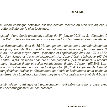
RESUME
timulation cardiaque définitive est une activité recente au Mali sur laquelle 
 cette activité sur le plan technique.
er
’agissait d’une étude prospective allant du 1
janvier 2016 au 31 décembre 2
e Kati. Elle a inclus de façon successive tous les patients ayant bénéficié d
taux d’implantation était de 65,2% des patients nécessitant une stimulation ca
io (H/F) était de 0,95. Le bloc auriculo-ventriculaire complet constituait 
,4%. Le délai moyen entre l’indication et l’appareillage était de 179,3 ±372,
le, d’antalgique et d’une antibioprophylaxie. L’abord était céphalique (62,
contre 34,9% de mono chambre et comprenant 46,5% de boitiers « reconditi
ans l’auricule droite et celles ventriculaires droites à l’apex (67,5%). Les 
loge du boitier était en pré pectoral gauche (90,7%). La panne de l’amplifi
complications étaient le déplacement de sonde et l’hématome de la poche av
aramètres de stimulation. La durée moyenne d’hospitalisation était de 4,58 ± 
.
La stimulation cardiaque est techniquement réalisable dans notre pays avec
de l’accompagnement de nos autorités.