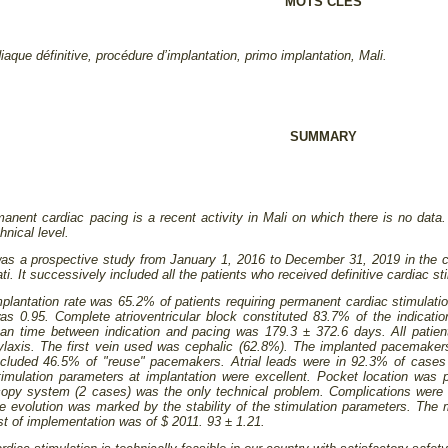
MOTS CLES
diaque définitive, procédure d’implantation, primo implantation, Mali.
SUMMARY
manent cardiac pacing is a recent activity in Mali on which there is no dat
hnical level.
as a prospective study from January 1, 2016 to December 31, 2019 in the 
i. It successively included all the patients who received definitive cardiac st
plantation rate was 65.2% of patients requiring permanent cardiac stimulat
as 0.95. Complete atrioventricular block constituted 83.7% of the indicatio
n time between indication and pacing was 179.3 ± 372.6 days. All patient
hylaxis. The first vein used was cephalic (62.8%). The implanted pacemak
luded 46.5% of "reuse" pacemakers. Atrial leads were in 92.3% of cases at
imulation parameters at implantation were excellent. Pocket location was p
scopy system (2 cases) was the only technical problem. Complications wer
 evolution was marked by the stability of the stimulation parameters. The 
t of implementation was of $ 2011. 93 ± 1.21.