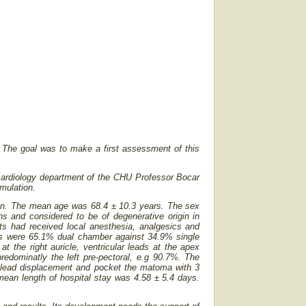
a. The goal was to make a first assessment of this
cardiology department of the CHU Professor Bocar
imulation.
ion. The mean age was 68.4 ± 10.3 years. The sex
ns and considered to be of degenerative origin in
s had received local anesthesia, analgesics and
ers were 65.1% dual chamber against 34.9% single
 the right auricle, ventricular leads at the apex
redominatly the left pre-pectoral, e.g 90.7%. The
e lead displacement and pocket the matoma with 3
mean length of hospital stay was 4.58 ± 5.4 days.