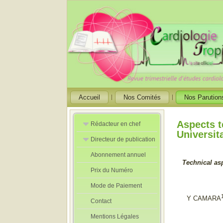
Accueil
Nos Comités
Nos Parution
Aspects t
Rédacteur en chef
Universit
Directeur de publication
Rédacteurs en
Chef Adjoint
Abonnement annuel
Directeur de
Technical asp
publication
Prix du Numéro
adjoint
Mode de Paiement
Y CAMARA
Contact
Mentions Légales