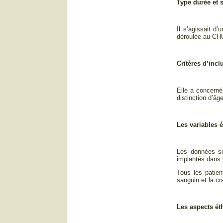
Type durée et s
Il s’agissait d
déroulée au CH
Critères d’incl
Elle a concerné 
distinction d’âg
Les variables 
Les données soc
implantés dans l
Tous les patie
sanguin et la cr
Les aspects é