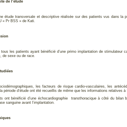
ite de l’étude
’une étude transversale et descriptive réalisée sur des patients vus dans la 
U « Pr BSS » de Kati.
usion
tous les patients ayant bénéficié d’une primo implantation de stimulateur car
e, de sexe ou de race.
étudiées
iodémographiques, les facteurs de risque cardio-vasculaires, les antécéd
a période d‘étude ont été recueillis de même que les informations relatives à 
nts ont bénéficié d’une échocardiographie transthoracique à côté du bila
ase sanguine avant l’implantation.
thiques