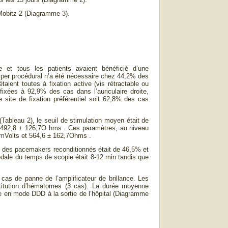
 Mobitz 2 (Diagramme 3).
e et tous les patients avaient bénéficié d’une
t per procédural n’a été nécessaire chez 44,2% des
aient toutes à fixation active (vis rétractable ou
fixées à 92,9% des cas dans l’auriculaire droite,
 site de fixation préférentiel soit 62,8% des cas
(Tableau 2), le seuil de stimulation moyen était de
de 492,8 ± 126,7O hms . Ces paramètres, au niveau
7 mVolts et 564,6 ± 162,7Ohms .
t des pacemakers reconditionnés était de 46,5% et
dale du temps de scopie était 8-12 min tandis que
cas de panne de l’amplificateur de brillance. Les
stitution d’hématomes (3 cas). La durée moyenne
ée en mode DDD à la sortie de l’hôpital (Diagramme