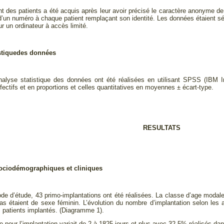
 des patients a été acquis après leur avoir précisé le caractère anonyme de
n d’un numéro à chaque patient remplaçant son identité. Les données étaient sé
r un ordinateur à accès limité.
stique
des données
analyse statistique des données ont été réalisées en utilisant SPSS (IBM In
ectifs et en proportions et celles quantitatives en moyennes ± écart-type.
RESULTATS
ociodémographiques et cliniques
ode d’étude, 43 primo-implantations ont été réalisées. La classe d’age modale
s étaient de sexe féminin. L’évolution du nombre d’implantation selon les
patients implantés. (Diagramme 1).
te pour l’implantation variait de 2 à 1825 jours et plus avec 32,5% réalisés d