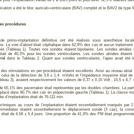
dication a été le bloc auriculo-ventriculaire (BAV) complet et le BAV2 de type
 les procédures
e primo-implantation définitive ont été réalisés sous anesthésie local
xie. La voie d’abord était céphalique dans 62,8% des cas et aucun traitemen
tés (Tableau 1). Toutes nos sondes étaient bipolaires. Les sondes atriales ét
tait de 40,3% pour les sondes ventriculaires. Les sondes atriales étaient 
nt
é
dans le Tableau 2. Quant aux sondes ventriculaires, l’apex avait été le
es stimulations en per procédural étaient excellents. Ainsi au niveau atrial 
, celui de la détection de 3,6 ± 1,4 mVolts et l’impédance moyenne était 
Tableau 3), avaient respectivement les valeurs de 0,37 ± 0,15 Volt , 15,5 ± 4,
de 65,1% des pacemaker était représentée par les doubles chambres. La par
é placé dans 90,7% des cas en prépectorale gauche (Tableau 1). La classe mo
rée d’implantation était de 76-111 min.
echniques au cours de l’implantation étaient essentiellement marqués par 2 
immédiates étaient essentiellement le déplacement sonde (3 cas), la con
on était de 4,58 ± 5,4 jours. Une proportion de 41,9% des PM était programm