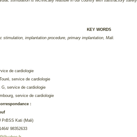
ardiac stimulation is technically feasible in our country with satisfactory safe
KEY WORDS
ac stimulation, implantation procedure, primary implantation, Mali.
rvice de cardiologie
Touré, service de cardiologie
 G, service de cardiologie
bourg, service de cardiologie
correspondance :
ouf
 PrBSS Kati (Mali)
01464/ 98352633
29@yahoo.fr