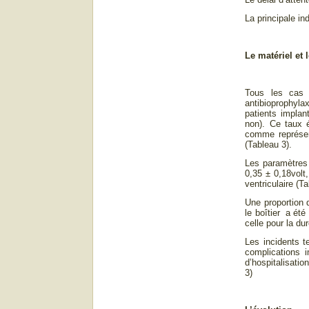
La principale in
Le matériel et
Tous les cas d
antibioprophyla
patients implan
non). Ce taux é
comme représe
(Tableau 3).
Les paramètres d
0,35 ± 0,18volt
ventriculaire (
Une proportion 
le boîtier a ét
celle pour la du
Les incidents t
complications 
d’hospitalisati
3)