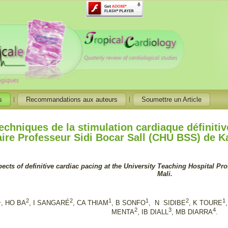
s
Recommandations aux auteurs
Soumettre un Article
echniques de la stimulation cardiaque définitiv
aire Professeur Sidi Bocar Sall (CHU BSS) de Ka
ects of definitive cardiac pacing at the University Teaching Hospital Pro
Mali.
1
2
2
1
1
2
1
, HO BA
, I SANGARÉ
, CA THIAM
, B SONFO
, N SIDIBE
, K TOURE
2
3
4
MENTA
, IB DIALL
, MB DIARRA
.