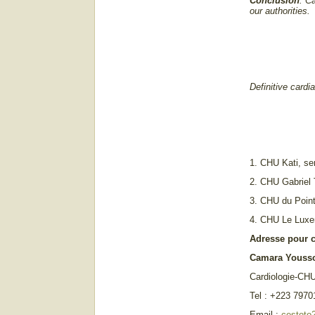
Conclusion
: C
our authorities.
Definitive cardi
1. CHU Kati, se
2. CHU Gabriel 
3. CHU du Point
4. CHU Le Luxem
Adresse pour 
Camara Youss
Cardiologie-CHU
Tel : +223 797
Email :
cestoto