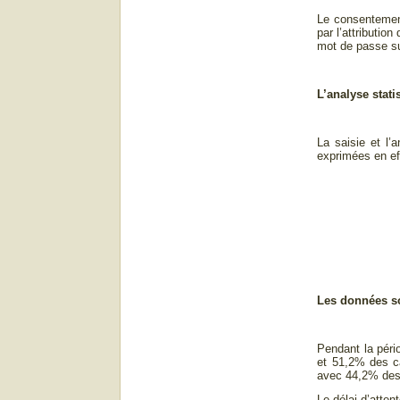
Le consentement
par l’attributio
mot de passe su
L’analyse stati
La saisie et l’
exprimées en eff
Les données s
Pendant la péri
et 51,2% des ca
avec 44,2% des 
Le délai d’atten