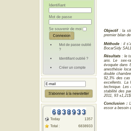
Identifiant
Mot de passe
Se souvenir de moi
Objectif
: la s
premier bilan de
Méthode
: il s
Mot de passe oublié
BocarSidy SALL d
?
Résultats
: le 
Identifiant oublié ?
ans. Le sex-rat
évoquée dans 88
Créer un compte
anesthésie loca
double chambre 
92,3% des cas d
excellents. La 
technique. Les 
stabilité des p
2011, 93 ±1,21$
Conclusion :
essor a besoin 
Today
1357
Total :
6838933