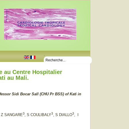
.
e au Centre Hospitalier
ti au Mali.
fessor Sidi Bocar Sall (CHU Pr BSS) of Kati in
3
3
3
, Z SANGARE
, S COULIBALY
, S DIALLO
, I