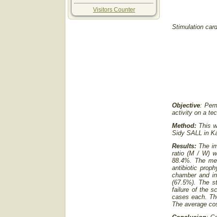
Visitors Counter
S
timulation car
Objective
: Per
activity on a tec
Method:
This w
Sidy SALL in Kat
Results:
The im
ratio (M / W) w
88.4%. The mea
antibiotic prop
chamber and inc
(67.5%). The st
failure of the 
cases each. The
The average cos