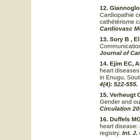
12. Giannoglou
Cardiopathie c
cathétérisme c
Cardiovasc Me
13. Sory B , E
Communication 
Journal of Ca
14. Ejim EC, A
heart diseases
in Enugu, Sout
4(4): 522-555.
15. Verheugt C
Gender and out
Circulation 2
16. Duffels M
heart disease:
registry.
Int. J