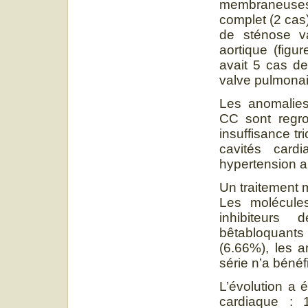
membraneuses 
complet (2 cas
de sténose va
aortique (figu
avait 5 cas de
valve pulmonair
Les anomalies
CC sont regro
insuffisance t
cavités cardi
hypertension a
Un traitement m
Les molécules
inhibiteurs
bêtabloquants
(6.66%), les a
série n’a bénéf
L’évolution a 
cardiaque : 1