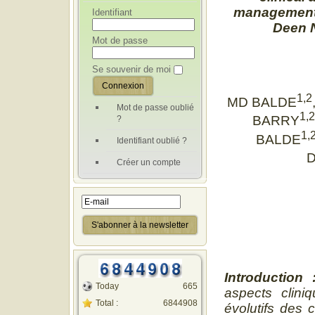
management 
Identifiant
Deen N
Mot de passe
Se souvenir de moi
1,2
MD BALDE
Mot de passe oublié
1,2
?
BARRY
1,
BALDE
Identifiant oublié ?
D
Créer un compte
Introduction
Today
665
aspects clini
Total :
6844908
évolutifs des 