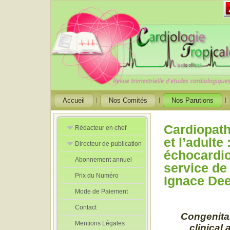
Accueil
Nos Comités
Nos Parutions
Cardiopath
Rédacteur en chef
et l’adulte
Directeur de publication
Rédacteurs en
échocardio
Chef Adjoint
Abonnement annuel
Directeur de
service de 
publication
Prix du Numéro
adjoint
Ignace Dee
Mode de Paiement
Contact
Congenital
Mentions Légales
clinical