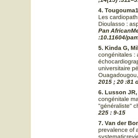
4. Tougouma1 
Les cardiopath
Dioulasso : as
Pan AfricanMed
:10.11604/pam
5. Kinda G, Mi
congénitales :
échocardiograp
universitaire 
Ouagadougou,
2015 ; 20 :81
6. Lusson JR,
congénitale ma
"généraliste" c
225 : 9-15
7. Van der Bo
prevalence of 
systematicrev