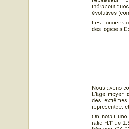
l’épaisseur
thérapeutiqu
évolutives (com
Les données ont
des logiciels E
Nous avons col
L’âge moyen d
des extrêmes
représentée, ét
On notait une
ratio H/F de 1,