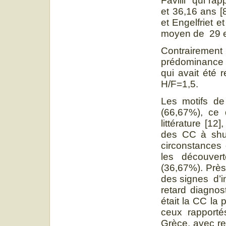
Favilli qui ra
et 36,16 ans [
et Engelfriet e
moyen de 29 et
Contrairement
prédominance 
qui avait été 
H/F=1,5.
Les motifs de
(66,67%), ce
littérature [12
des CC à shun
circonstances 
les découvert
(36,67%). Près
des signes d’i
retard diagno
était la CC la 
ceux rapport
Grèce, avec re