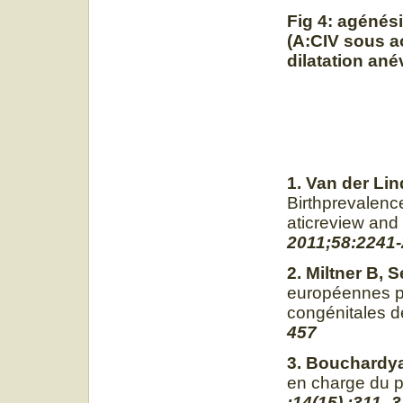
Fig 4: agénés
(A:CIV sous ao
dilatation ané
1. Van der Lin
Birthprevalenc
aticreview and
2011;58:2241
2. Miltner B, 
européennes po
congénitales de
457
3. Bouchardya
en charge du p
;14(15) :311–