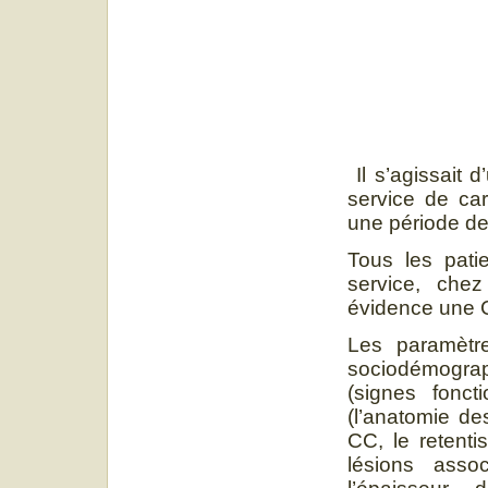
Il s’agissait 
service de car
une période de
Tous les pati
service, chez
évidence une C
Les paramètre
sociodémogra
(signes fonct
(l’anatomie de
CC, le retenti
lésions asso