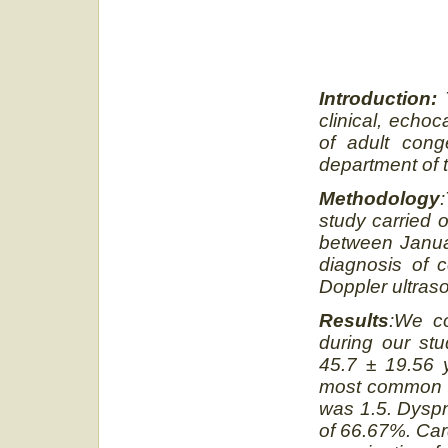
Introduction:
clinical, echo
of adult cong
department of 
Methodology
study carried 
between Janua
diagnosis of c
Doppler ultras
Results
:We co
during our st
45.7 ± 19.56 
most common a
was 1.5. Dyspn
of 66.67%. Car