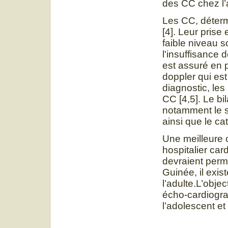
des CC chez l’a
Les CC, déterm
[4]. Leur prise 
faible niveau 
l'insuffisance 
est assuré en 
doppler qui est
diagnostic, les
CC [4,5]. Le bi
notamment le s
ainsi que le ca
Une meilleure 
hospitalier car
devraient perme
Guinée, il exis
l’adulte.L’objec
écho-cardiogra
l’adolescent et