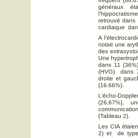
fréquent (66,6
généraux ét
l’hippocratis
retrouvé dans
cardiaque dan
A l’électrocar
notait une aryt
des extrasystol
Une hypertrophi
dans 11 (36%) 
(HVG) dans 7 
droite et gau
(16.66%).
L’écho-Doppler
(26,67%), u
communication 
(Tableau 2).
Les CIA étaie
2) et de type