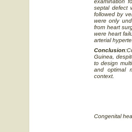
examination fo
septal defect
followed by ve
were only und
from heart su
were heart fail
arterial hypert
Conclusion
:C
Guinea, despit
to design multi
and optimal 
context.
C
ongenital hea