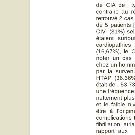
de CIA de ty
contraire au r
retrouvé 2 cas
de 5 patients [
CIV (31%) selo
étaient surt
cardiopathies
(16,67%), le 
noter un cas 
chez un homme
par la surven
HTAP (36.66%)
était de 53,7
une fréquence 
nettement plus 
et le faible n
être à l’orig
complications 
fibrillation a
rapport aux 