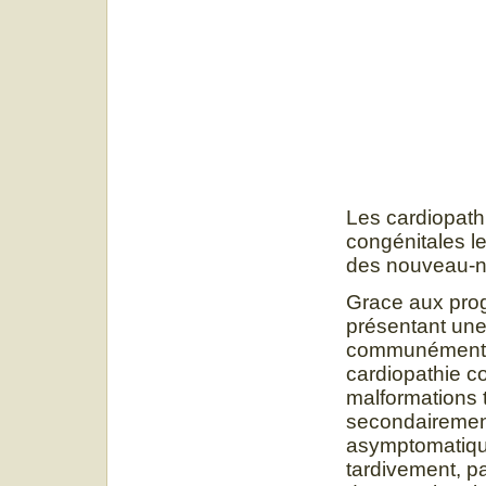
Les cardiopath
congénitales l
des nouveau-né
Grace aux prog
présentant une
communément a
cardiopathie c
malformations 
secondairement
asymptomatiqu
tardivement, pa