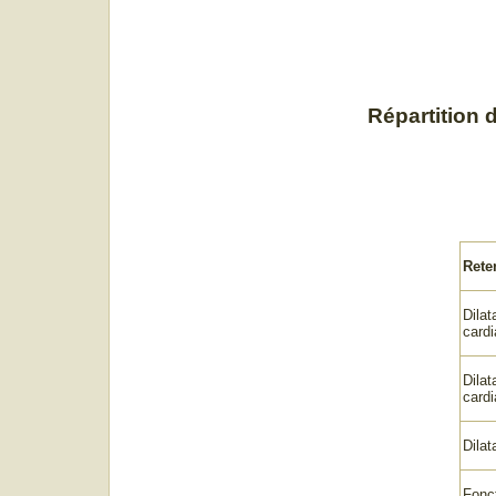
Répartition 
Rete
Dilat
card
Dilat
cardi
Dilat
Fonc