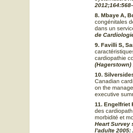
2012;164:568
8. Mbaye A, Bo
congénitales de
dans un servic
de Cardiologie
9. Favilli S, S
caractéristique
cardiopathie c
(Hagerstown) 
10. Silverside
Canadian card
on the managem
executive sum
11. Engelfriet
des cardiopath
morbidité et mo
Heart Survey 
l’adulte 2005: