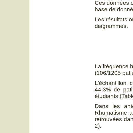
Ces données co
base de donnée
Les résultats 
diagrammes.
La fréquence h
(106/1205 patie
L’échantillon
44,3% de pati
étudiants (Tabl
Dans les anté
Rhumatisme art
retrouvées dan
2).