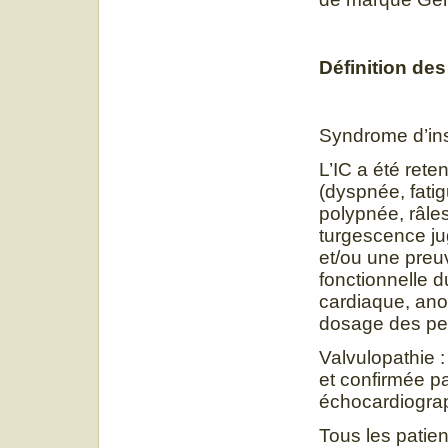
Définition de
Syndrome d’ins
L’IC a été ret
(dyspnée, fatig
polypnée, râle
turgescence ju
et/ou une preu
fonctionnelle 
cardiaque, ano
dosage des pep
Valvulopathie :
et confirmée pa
échocardiograp
Tous les patien