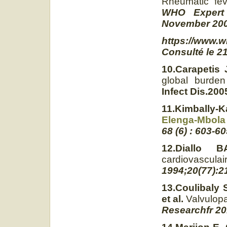
Rheumatic fev
WHO Expert 
November 200
https://www.w
Consulté le 2
10.Carapetis
global burde
Infect Dis.200
11.Kimbally-
Elenga-Mbola
68 (6) : 603-6
12.Diallo 
cardiovasc
1994;20(77):2
13.Coulibaly S
et al.
Valvulopa
Researchfr 20