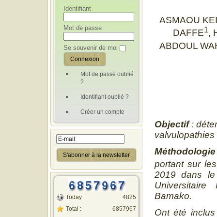
Identifiant
ASMAOU KEI
Mot de passe
1
DAFFE
,
ABDOUL WA
Se souvenir de moi
Mot de passe oublié
?
Identifiant oublié ?
Créer un compte
Objectif
: dé
te
valvulopathie
Méthodologie
portant sur le
2019 dans le 
Universitai
Bamako.
Today
4825
Total :
6857967
Ont été inclus