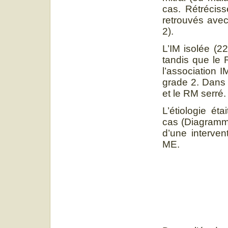
cas. Rétréciss
retrouvés ave
2).
L’IM isolée (22
tandis que le 
l’association I
grade 2. Dans l
et le RM serré.
L’étiologie é
cas (Diagramme
d’une interve
ME.