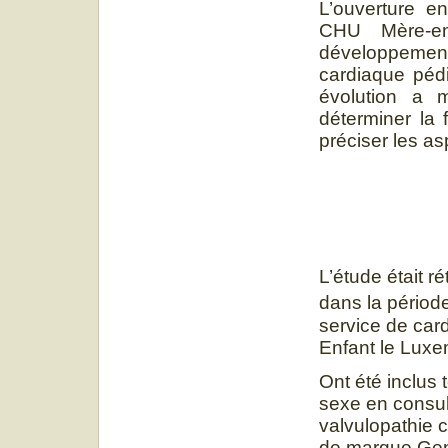
L’ouverture e
CHU Mère-e
développement
cardiaque pédi
évolution a 
déterminer la 
préciser les as
L’étude était r
dans la périod
service de card
Enfant le Lux
Ont été inclus 
sexe en consul
valvulopathie 
de marque Gene