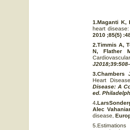
1.Maganti K,
heart disease
2010 ;85(5) :
2.Timmis A, 
N, Flather 
Cardiovascu
J2018;39:508
3.Chambers J
Heart Diseas
Disease: A C
ed. Philadelph
4
.LarsSonderg
Alec Vahania
disease,
Europ
5.Estimatio