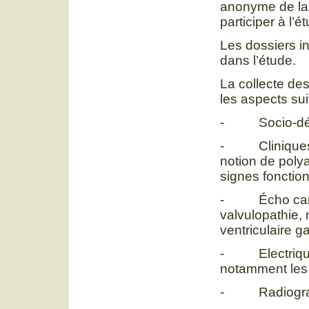
anonyme de la 
participer à l’é
Les dossiers in
dans l’étude.
La collecte de
les aspects sui
- Socio-démo
- Cliniques : 
notion de polya
signes fonctio
- Écho cardio
valvulopathie, 
ventriculaire g
- Electriques
notamment les a
- Radiograph