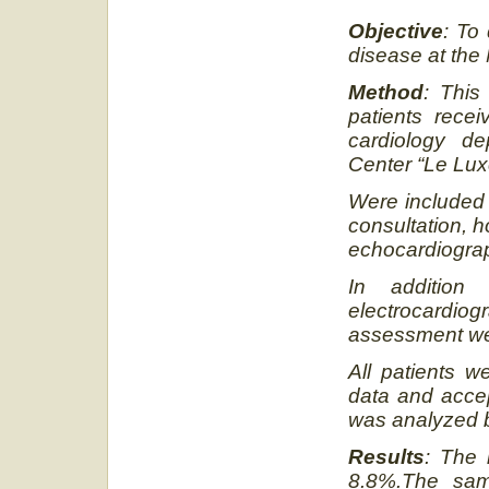
Objective
: To
disease at th
Method
: This
patients rece
cardiology de
Center “Le Lu
Were included 
consultation, h
echocardiogra
In addition 
electrocardio
assessment we
All patients w
data and accep
was analyzed b
Results
: The 
8.8%.The sam