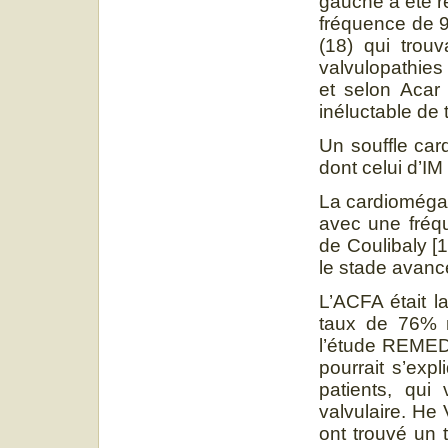
gauche a été r
fréquence de 9
(18) qui trou
valvulopathies
et selon Acar 
inéluctable de 
Un souffle car
dont celui d’IM
La cardiomégal
avec une fréq
de Coulibaly [1
le stade avancé
L’ACFA était l
taux de 76% n
l’étude REMEDY
pourrait s’exp
patients, qui
valvulaire. He 
ont trouvé un 