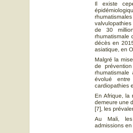
Il existe ce
épidémiolog
rhumatismale
valvulopathies
de 30 millio
rhumatismale 
décès en 2015 
asiatique, en O
Malgré la mise
de prévention
rhumatismale 
évolué entr
cardiopathies 
En Afrique, la
demeure une d
[7], les préval
Au Mali, les
admissions en 