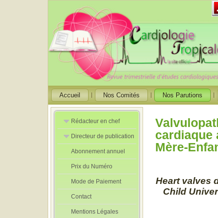
Accueil
Nos Comités
Nos Parutions
Valvulopath
Rédacteur en chef
cardiaque 
Directeur de publication
Rédacteurs en
Mère-Enfa
Chef Adjoint
Abonnement annuel
Directeur de
publication
Prix du Numéro
adjoint
Heart valves d
Mode de Paiement
Child Unive
Contact
Mentions Légales