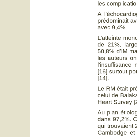
les complicatio
A l’échocardio
prédominait av
avec 9,4%.
L’atteinte mon
de 21%, large
50,8% d’IM mai
les auteurs on
l’insuffisanc
[16] surtout po
[14].
Le RM était pr
celui de Balak
Heart Survey [
Au plan étiolog
dans 97,2%. Ce
qui trouvaient
Cambodge et 