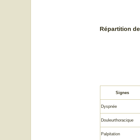
Répartition de
Signes
Dyspnée
Douleurthoracique
Palpitation