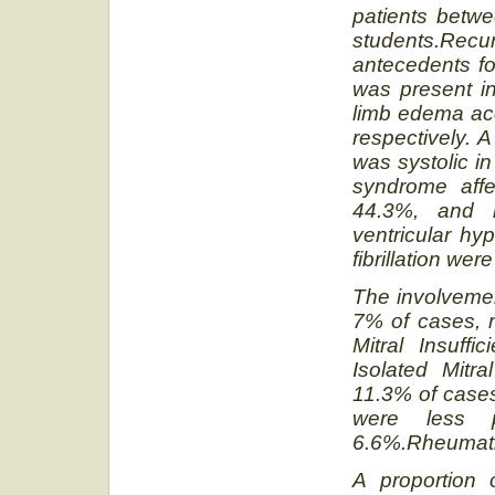
patients betw
students.Recur
antecedents f
was present in
limb edema ac
respectively. 
was systolic i
syndrome affec
44.3%, and b
ventricular hy
fibrillation were
The involvemen
7% of cases, 
Mitral Insuffi
Isolated Mitra
11.3% of cases.
were less 
6.6%.Rheumatic
A proportion 