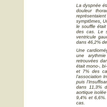
La dyspnée étai
douleur thor
représentaie
symptômes
.
Un
le souffle éta
des cas. Le s
ventricule ga
dans 46,2% de
Une cardioméga
une arythmie 
retrouvées da
était mono-, b
et 7% des cas
l’association I
puis l’Insuffis
dans 11,3% de
aortique isolé
9,4% et 6,6%. 
cas.