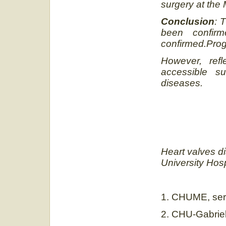
surgery at th
Conclusion
: 
been confir
confirmed.Prog
However, ref
accessible su
diseases.
Heart valves d
University Hos
1. CHUME, serv
2. CHU-Gabriel