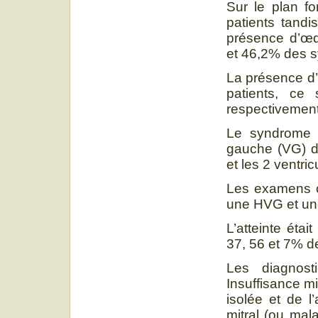
Sur le plan fo
patients tandi
présence d’œd
et 46,2% des s
La présence d’
patients, ce 
respectivement
Le syndrome d’
gauche (VG) da
et les 2 ventri
Les examens c
une HVG et un
L’atteinte étai
37, 56 et 7% d
Les diagnosti
Insuffisance mi
isolée et de l
mitral (ou mal