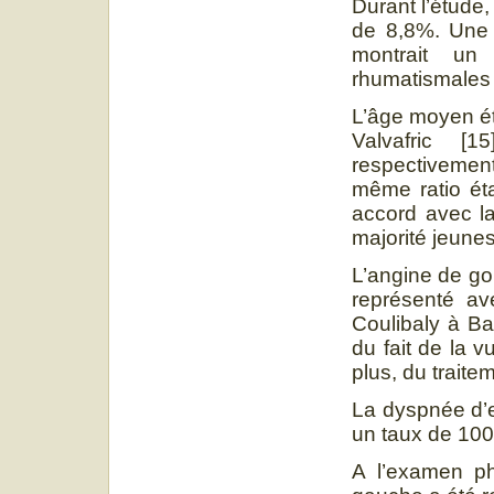
Durant l’étude
de 8,8%. Une
montrait un
rhumatismales 
L’âge moyen ét
Valvafric 
respectivement 
même ratio éta
accord avec la
majorité jeunes
L’angine de gor
représenté av
Coulibaly à B
du fait de la v
plus, du trait
La dyspnée d’e
un taux de 100
A l’examen ph