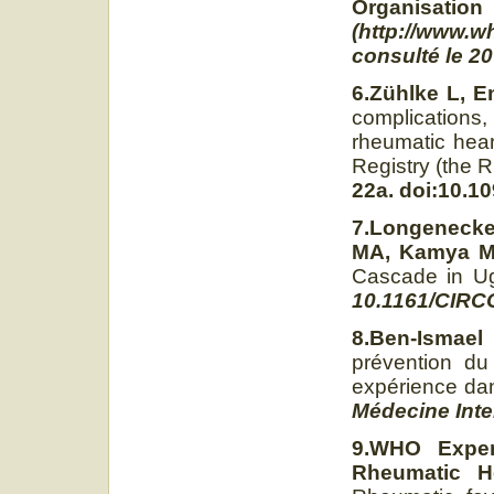
Organisat
(http://www.w
consulté le 2
6.Zühlke L, E
complications
rheumatic hear
Registry (the
22a. doi:10.1
7.Longenecke
MA, Kamya MR
Cascade in 
10.1161/CIR
8.Ben-Ismae
prévention du
expérience dan
Médecine Inte
9.WHO Exper
Rheumatic He