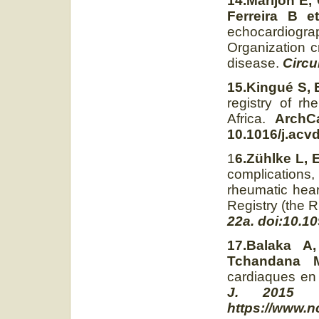
14.Marijon E, 
Ferreira B et
echocardiog
Organization cr
disease.
Circu
15.Kingué S, B
registry of r
Africa.
ArchCa
10.1016/j.acv
1
6.Zühlke L, 
complications
rheumatic hear
Registry (the
22a. doi:10.1
17.Balaka A
Tchandana 
cardiaques en 
J. 2015 
https://www.n