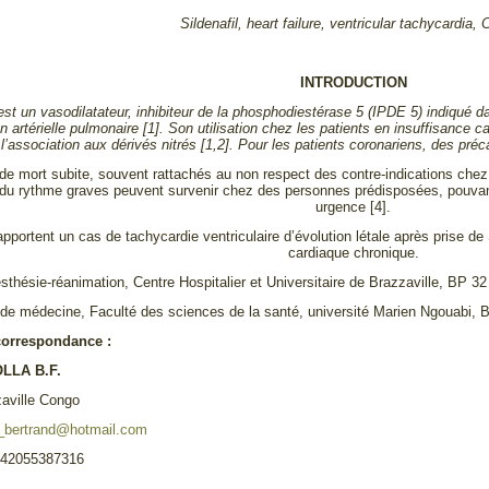
Sildenafil, heart failure, ventricular tachycardia,
INTRODUCTION
 est un vasodilatateur, inhibiteur de la phosphodiestérase 5 (IPDE 5) indiqué da
on artérielle pulmonaire [1]. Son utilisation chez les patients en insuffisan
l’association aux dérivés nitrés [1,2]. Pour les patients coronariens, des pré
e mort subite, souvent rattachés au non respect des contre-indications chez l
 du rythme graves peuvent survenir chez des personnes prédisposées, pouvant
urgence [4].
pportent un cas de tachycardie ventriculaire d’évolution létale après prise de 
cardiaque chronique.
sthésie-réanimation, Centre Hospitalier et Universitaire de Brazzaville, BP 3
de médecine, Faculté des sciences de la santé, université Marien Ngouabi, 
correspondance :
LLA B.F.
aville Congo
a_bertrand@hotmail.com
242055387316