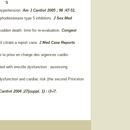
 S
 hypertension.
Am J Cardiol 2005 ; 96 :47-51.
phodiesterase type 5 inhibitors.
J Sex Med
sudden death: time for re-evaluation.
Congest
il citrate:a report case.
J Med Case Reports
de la prise en charge des urgences cardio-
ted with erectile dysfunction : assessing
.
ysfunction and cardiac risk (the second Princeton
Cardiol 2004 ;27(suppl. 1) : i3-i7.