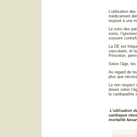
L’utilisation de
médicament déri
exposé à une mo
Le suivi des pat
soins, l’ignora
souvent contref
La DE est fréqu
vasculaire, et l
Princeton, perme
Selon l’âge, les
Au regard de tou
plus que nécessa
Le non respect 
doses selon l’âg
la cardiopathie 
L’utilisation 
cardiaque néce
mortalité faisa