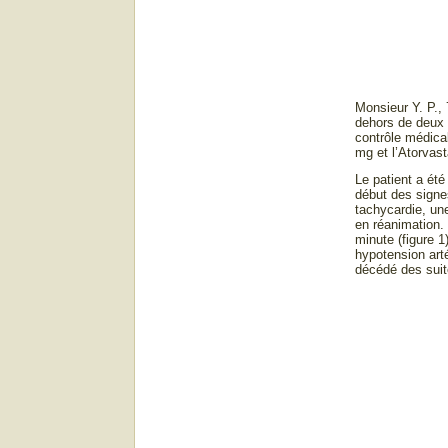
Monsieur Y. P., 
dehors de deux 
contrôle médica
mg et l’Atorvas
Le patient a ét
début des signes
tachycardie, un
en réanimation.
minute (figure 
hypotension arté
décédé des suit