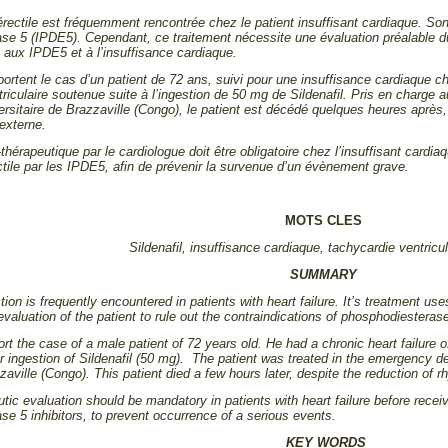
rectile est fréquemment rencontrée chez le patient insuffisant cardiaque. Son 
e 5 (IPDE5). Cependant, ce traitement nécessite une évaluation préalable du pa
s aux IPDE5 et à l’insuffisance cardiaque.
ortent le cas d’un patient de 72 ans, suivi pour une insuffisance cardiaque c
riculaire soutenue suite à l’ingestion de 50 mg de Sildenafil. Pris en charge
ersitaire de Brazzaville (Congo), le patient est décédé quelques heures après
 externe.
-thérapeutique par le cardiologue doit être obligatoire chez l’insuffisant cardia
ctile par les IPDE5, afin de prévenir la survenue d’un évènement grave.
MOTS CLES
Sildenafil, insuffisance cardiaque, tachycardie ventricu
SUMMARY
tion is frequently encountered in patients with heart failure. It’s treatment us
 evaluation of the patient to rule out the contraindications of phosphodiesterase 
rt the case of a male patient of 72 years old. He had a chronic heart failure o
r ingestion of Sildenafil (50 mg). The patient was treated in the emergency de
zaville (Congo). This patient died a few hours later, despite the reduction of 
tic evaluation should be mandatory in patients with heart failure before receiv
se 5 inhibitors, to prevent occurrence of a serious events.
KEY WORDS