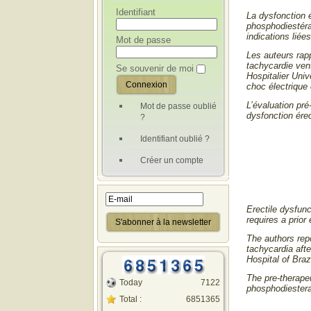
Identifiant
La dysfonction é
phosphodiestéras
indications liée
Mot de passe
Les auteurs rapp
tachycardie vent
Se souvenir de moi
Hospitalier Univ
choc électrique
L’évaluation pré
Mot de passe oublié
dysfonction ére
?
Identifiant oublié ?
Créer un compte
Erectile dysfunc
requires a prior
The authors repo
tachycardia afte
Hospital of Braz
The pre-therapeu
Today
7122
phosphodiestera
Total :
6851365