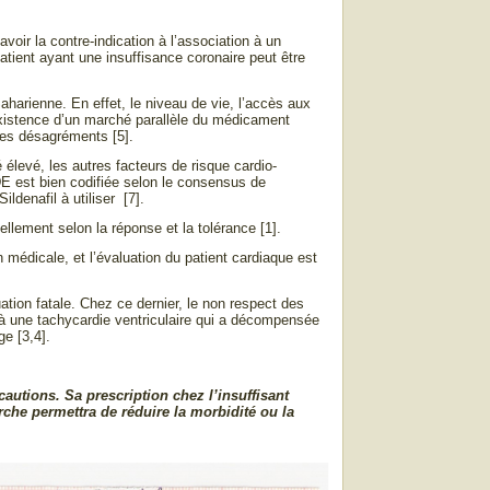
voir la contre-indication à l’association à un
tient ayant une insuffisance coronaire peut être
Saharienne. En effet, le niveau de vie, l’accès aux
’existence d’un marché parallèle du médicament
ves désagréments [5].
élevé, les autres facteurs de risque cardio-
 DE est bien codifiée selon le consensus de
ildenafil à utiliser [7].
uellement selon la réponse et la tolérance [1].
 médicale, et l’évaluation du patient cardiaque est
tion fatale. Chez ce dernier, le non respect des
it à une tachycardie ventriculaire qui a décompensée
ge [3,4].
cautions. Sa prescription chez l’insuffisant
rche permettra de réduire la morbidité ou la