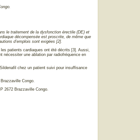
 Congo.
ns le traitement de la dysfonction érectile (DE) et
ce cardiaque décompensée est proscrite, de même que
cautions d’emplois sont exigées [2].
es patients cardiaques ont été décrits [3]. Aussi,
 nécessiter une ablation par radiofréquence en
Sildenafil chez un patient suivi pour insuffisance
2 Brazzaville Congo.
BP 2672 Brazzaville Congo.