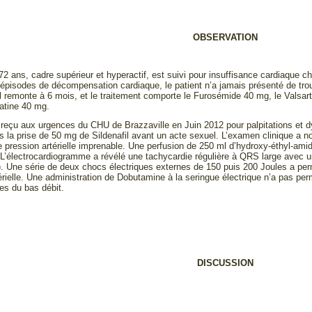
OBSERVATION
72 ans, cadre supérieur et hyperactif, est suivi pour insuffisance cardiaque c
épisodes de décompensation cardiaque, le patient n’a jamais présenté de tr
l remonte à 6 mois, et le traitement comporte le Furosémide 40 mg, le Valsart
tatine 40 mg.
é reçu aux urgences du CHU de Brazzaville en Juin 2012 pour palpitations et d
 la prise de 50 mg de Sildenafil avant un acte sexuel. L’examen clinique a not
e pression artérielle imprenable. Une perfusion de 250 ml d’hydroxy-éthyl-ami
 L’électrocardiogramme a révélé une tachycardie régulière à QRS large avec 
1). Une série de deux chocs électriques externes de 150 puis 200 Joules a pe
rielle. Une administration de Dobutamine à la seringue électrique n’a pas permi
es du bas débit.
DISCUSSION