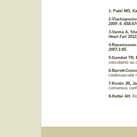
1- Patel MD, K
2-Vlachopoulos
2009 ;6 :658-67
3-Varma A, Sh
Heart Fail
2012
4-Rausmussen J
2007;1:65.
5-Gombet TR, 
vasculaires au c
6-Barrett-Conn
cardiovascular r
7-Kostis JB, J
consensus conf
8-Hutter AH
. Ro