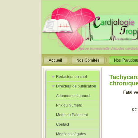
Accueil
Nos Comités
Nos Parution
Tachycard
Rédacteur en chef
chronique
Directeur de publication
Rédacteurs en
Chef Adjoint
Fatal ve
Abonnement annuel
Directeur de
publication
Prix du Numéro
adjoint
KC
Mode de Paiement
Contact
Mentions Légales