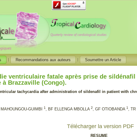
s
Recommandations aux auteurs
Soumettre un Article
ie ventriculaire fatale après prise de sildénafi
 à Brazzaville (Congo).
ntricular tachycardia after administration of sildenafil in patient with chr
1
2
1
 MAHOUNGOU-GUIMBI
, BF ELLENGA MBOLLA
, GF OTIOBANDA
, T
Télécharger la version PDF
RESUME