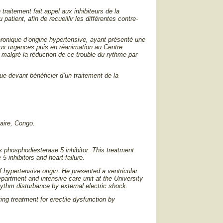
traitement fait appel aux inhibiteurs de la
tient, afin de recueillir les différentes contre-
hronique d’origine hypertensive, ayant présenté une
 aux urgences puis en réanimation au Centre
, malgré la réduction de ce trouble du rythme par
que devant bénéficier d’un traitement de la
laire, Congo.
es phosphodiesterase 5 inhibitor. This treatment
5 inhibitors and heart failure.
f hypertensive origin. He presented a ventricular
partment and intensive care unit at the University
rhythm disturbance by external electric shock.
ing treatment for erectile dysfunction by