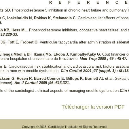
R E F E R E N C E
atz SD.
Phosphodiesterase 5 inhibition in chronic heart failure and pulmonary
 C, Ioakeimidis N, Rokkas K, Stefanadis C.
Cardiovascular effects of phos
4
.
ah KB, Hess ML.
Phosphodiesterase inhibitors, congestive heart failure, and 
;18:229-33.
G, Toft E, Frobert O.
Ventricular taccycardia after administration of sildenaf
Ellenga Mbolla BF, Ikama MS, Ekoba J, Kimbally-Kaky G.
Coût financier 
entre hospitalier et universitaire de Brazzaville.
Med Trop 2009 ; 69 : 45-47.
or E.
Cardiovascular risk stratification and cardiovascular risk factors associa
isk in men with erectile dysfunction.
Clin Cardiol 2004 ;27 (suppl. 1) : i8-i13
ackson G, Rosen R, Barrett-Connor E, Billups K, Burnett AL et al.
Sexual d
érence).
Am J Cardiol 2005 ;96 :313-321.
le of the cardiologist : clinical aspects of managing erectile dysfunction.
Clin 
Télécharger la version PDF
Copyright © 2013, Cardiologie Tropicale. All Rights Reserved.