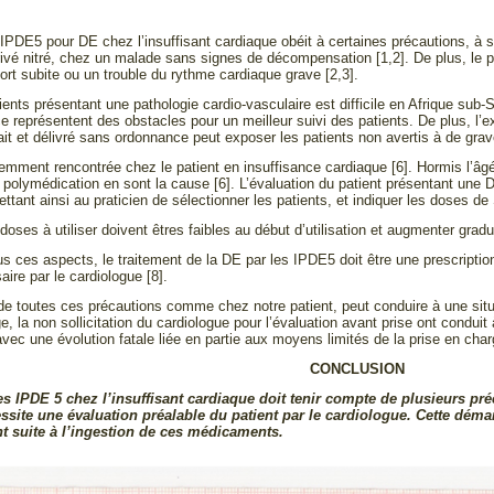
s IPDE5 pour DE chez l’insuffisant cardiaque obéit à certaines précautions, à sa
vé nitré, chez un malade sans signes de décompensation [1,2]. De plus, le pa
rt subite ou un trouble du rythme cardiaque grave [2,3].
ients présentant une pathologie cardio-vasculaire est difficile en Afrique sub-
nce représentent des obstacles pour un meilleur suivi des patients. De plus, l
ait et délivré sans ordonnance peut exposer les patients non avertis à de gra
emment rencontrée chez le patient en insuffisance cardiaque [6]. Hormis l’âgé 
a polymédication en sont la cause [6]. L’évaluation du patient présentant une
ttant ainsi au praticien de sélectionner les patients, et indiquer les doses de S
 doses à utiliser doivent êtres faibles au début d’utilisation et augmenter grad
s ces aspects, le traitement de la DE par les IPDE5 doit être une prescription
ire par le cardiologue [8].
de toutes ces précautions comme chez notre patient, peut conduire à une situa
e, la non sollicitation du cardiologue pour l’évaluation avant prise ont condu
avec une évolution fatale liée en partie aux moyens limités de la prise en char
CONCLUSION
des IPDE 5 chez l’insuffisant cardiaque doit tenir compte de plusieurs pré
ssite une évaluation préalable du patient par le cardiologue. Cette déma
nt suite à l’ingestion de ces médicaments.