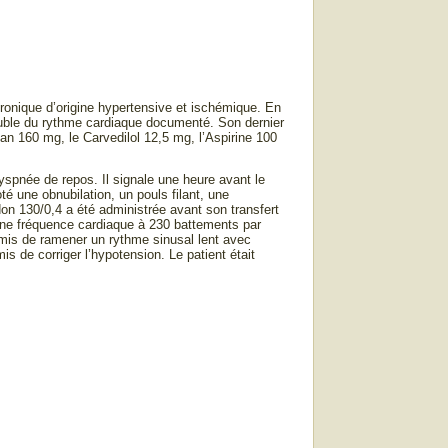
hronique d’origine hypertensive et ischémique. En
ouble du rythme cardiaque documenté. Son dernier
an 160 mg, le Carvedilol 12,5 mg, l’Aspirine 100
yspnée de repos. Il signale une heure avant le
é une obnubilation, un pouls filant, une
don 130/0,4 a été administrée avant son transfert
une fréquence cardiaque à 230 battements par
rmis de ramener un rythme sinusal lent avec
s de corriger l’hypotension. Le patient était