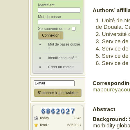
Identifiant
Authors’ affili
Mot de passe
Unité de Ne
de Douala, 
Se souvenir de moi
Université
Service de
Mot de passe oublié
Service de
?
Service d
Identifiant oublié ?
Service de
Créer un compte
Correspondin
mapoureyaco
Abstract
Today
2346
Background:
morbidity globa
Total :
6862027