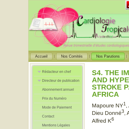
Accueil
Nos Comités
Nos Parutions
S4. THE 
Rédacteur en chef
AND HYPE
Directeur de publication
Rédacteurs en
STROKE P
Chef Adjoint
Abonnement annuel
Directeur de
AFRICA
publication
Prix du Numéro
adjoint
1
Mapoure NY
,
Mode de Paiement
3
Dieu Donné
,
Contact
6
Alfred K
Mentions Légales