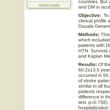
countries. But 
Visitors Counter
and DM in acut
Objective:
To 
clinical profil
Douala General
Methods:
This
which included
patients with
HTN. Survival 
and Kaplan Mei
Results:
Of th
60.2±13.5 yea
occurred in 55
of stroke pati
similar in all 
patients respec
difference in t
test, p=0.758).
hospitalization