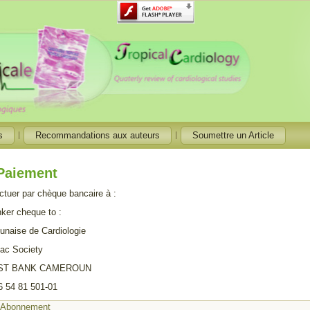
s
Recommandations aux auteurs
Soumettre un Article
Paiement
ctuer par chèque bancaire à :
ker cheque to :
unaise de Cardiologie
ac Society
RST BANK CAMEROUN
6 54 81 501-01
:
Abonnement