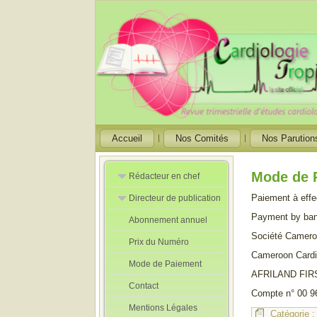
Accueil
Nos Comités
Nos Parution
Mode de 
Rédacteur en chef
Paiement à effe
Directeur de publication
Rédacteurs en
Chef Adjoint
Payment by ban
Abonnement annuel
Directeur de
publication
Société Camero
Prix du Numéro
adjoint
Cameroon Cardi
Mode de Paiement
AFRILAND FI
Contact
Compte n° 00 9
Mentions Légales
Catégorie 