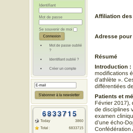
Identifiant
Affiliation de
Mot de passe
Se souvenir de moi
Adresse pour
Mot de passe oublié
?
Résumé
Identifiant oublié ?
Introduction :
Créer un compte
modifications 
d’athlète ». Ce
différentiées d
Patients et m
Février 2017), 
de disciplines 
examen cliniqu
Today
3860
d’une écho-Dop
Total :
6833715
Confédération A