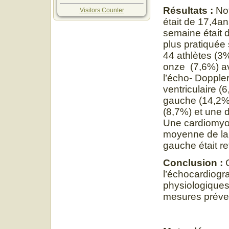
Résultats :
Not
Visitors Counter
était de 17,4a
semaine était d
plus pratiquée 
44 athlètes (3%
onze (7,6%) av
l’écho- Dopple
ventriculaire (
gauche (14,2%),
(8,7%) et une d
Une cardiomyop
moyenne de la 
gauche était re
Conclusion :
l’échocardiogra
physiologiques
mesures préve