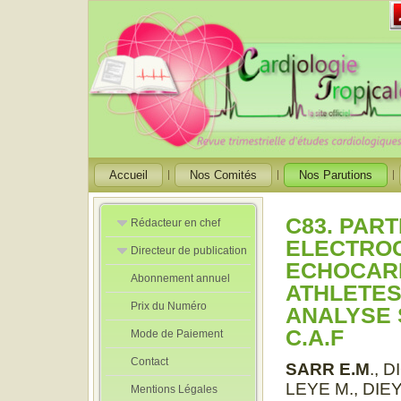
Accueil
Nos Comités
Nos Parutions
C83. PAR
Rédacteur en chef
ELECTRO
Directeur de publication
Rédacteurs en
ECHOCAR
Chef Adjoint
Abonnement annuel
Directeur de
ATHLETES
publication
Prix du Numéro
adjoint
ANALYSE 
C.A.F
Mode de Paiement
Contact
SARR E.M
., 
LEYE M., DIEY
Mentions Légales