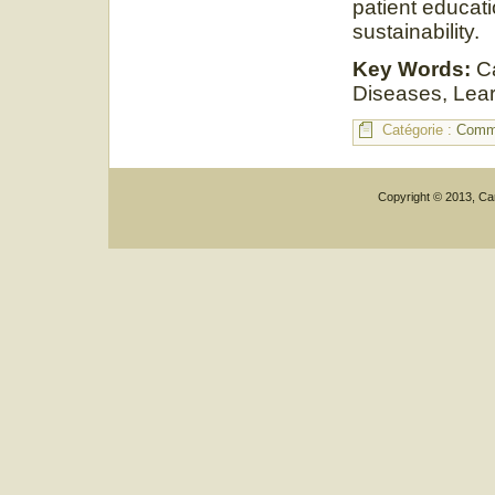
patient educat
sustainability.
Key Words:
C
Diseases, Lear
Catégorie :
Commu
Copyright © 2013, Car