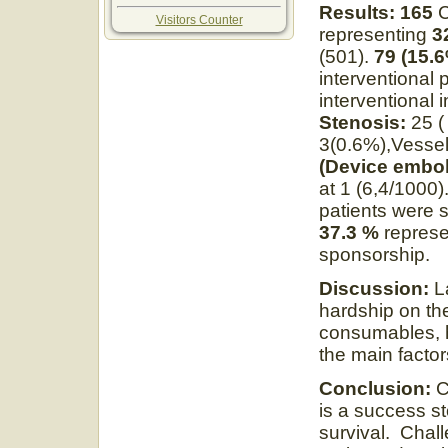
Results: 165
C
Visitors Counter
representing
3
(501).
79 (15.
interventional 
interventional 
Stenosis:
25 (
3(0.6%),Vess
(Device emboli
at 1 (6,4/1000)
patients were 
37.3 %
represe
sponsorship.
Discussion:
L
hardship on the 
consumables, h
the main facto
Conclusion:
C
is a success s
survival. Chall