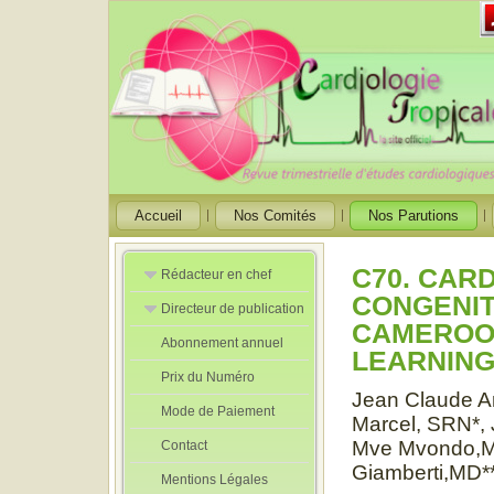
Accueil
Nos Comités
Nos Parutions
C70. CAR
Rédacteur en chef
CONGENIT
Directeur de publication
Rédacteurs en
CAMEROO
Chef Adjoint
Abonnement annuel
Directeur de
LEARNING
publication
Prix du Numéro
adjoint
Jean Claude A
Mode de Paiement
Marcel, SRN*,
Mve Mvondo,MD*
Contact
Giamberti,MD*
Mentions Légales