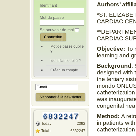
Authors’ affili
Identifiant
*ST. ELIZAB
Mot de passe
CARDIAC CEN
Se souvenir de moi
**DEPARTMEN
CARDIAC SUR
Mot de passe oublié
Objective:
To r
?
learning and gr
Identifiant oublié ?
Background
:
Créer un compte
designed with t
the tertiary si
mondo ONLUS. 
catheterizatio
was inaugurate
congenital hea
Method:
A ret
in patients wi
Today
2392
catheterizatio
Total :
6832247