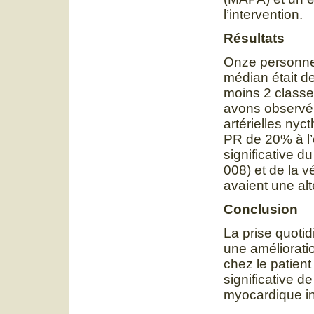
l’intervention.
Résultats
Onze personnes
médian était de
moins 2 classe
avons observé 
artérielles nyc
PR de 20% à l’
significative d
008) et de la v
avaient une alt
Conclusion
La prise quoti
une amélioratio
chez le patien
significative d
myocardique in