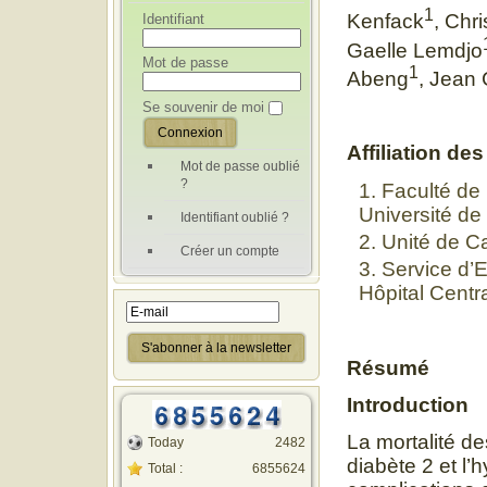
1
Identifiant
Kenfack
, Ch
Gaelle Lemdjo
Mot de passe
1
Abeng
, Jean
Se souvenir de moi
Affiliation de
Mot de passe oublié
?
Faculté de
Université de
Identifiant oublié ?
Unité de C
Créer un compte
Service d’E
Hôpital Cent
Résumé
Introduction
La mortalité d
Today
2482
diabète 2 et l’
Total :
6855624