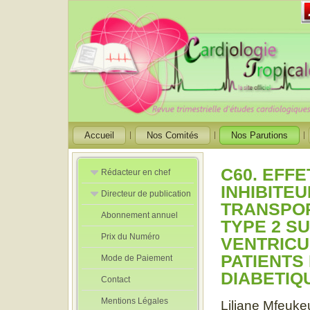
Accueil
Nos Comités
Nos Parutions
C60. EFF
Rédacteur en chef
INHIBITEU
Directeur de publication
Rédacteurs en
TRANSPOR
Chef Adjoint
Abonnement annuel
Directeur de
TYPE 2 S
publication
Prix du Numéro
adjoint
VENTRICU
PATIENTS
Mode de Paiement
DIABETIQ
Contact
Mentions Légales
Liliane Mfeuk