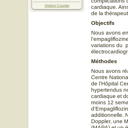
complications c
Visitors Counter
cardiaque. Ainsi
de la thérapeu
Objectifs
Nous avons entr
l’empagliflozin
variations du p
électrocardiog
Méthodes
Nous avons réa
Centre National
de l’Hôpital C
hypertendus no
cardiaque et d
moins 12 sema
d’Empagliflozi
additionnelle.
Doppler, une M
(MAPA) et un é