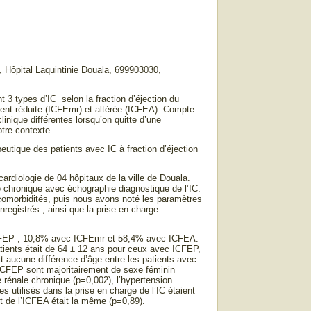
ôpital Laquintinie Douala, 699903030,
3 types d’IC selon la fraction d’éjection du
ment réduite (ICFEmr) et altérée (ICFEA). Compte
linique différentes lorsqu’on quitte d’une
otre contexte.
apeutique des patients avec IC à fraction d’éjection
ardiologie de 04 hôpitaux de la ville de Douala.
ue chronique avec échographie diagnostique de l’IC.
 comorbidités, puis nous avons noté les paramètres
egistrés ; ainsi que la prise en charge
c ICFEP ; 10,8% avec ICFEmr et 58,4% avec ICFEA.
ients était de 64 ± 12 ans pour ceux avec ICFEP,
 aucune différence d’âge entre les patients avec
CFEP sont majoritairement de sexe féminin
rénale chronique (p=0,002), l’hypertension
es utilisés dans la prise en charge de l’IC étaient
t de l’ICFEA était la même (p=0,89).