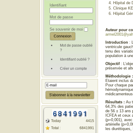
Hôpital de
Identifiant
Clinique 
Hôpital Gé
Mot de passe
Se souvenir de moi
Auteur pour c
armel2001@yah
Introduction
: 
Mot de passe oublié
ventricule gauc
?
tenu des variati
population à un
Identifiant oublié ?
Objectif
: L’obje
préservée et alt
Créer un compte
Méthodologie 
Etaient inclus d
Pour chaque par
hémodynamiques.
médicamenteus
Résultats :
Au 
64,3% des patie
de 56 ± 13 ans 
ICFEA et ceux 
(p=0,001), avec
Today
4415
artérielle (p=0,
Total :
6841991
les diurétiques