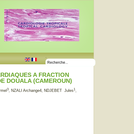
.
ARDIAQUES A FRACTION
 DE DOUALA (CAMEROUN)
3
1
rmel
, NZALI Archange4, NDJEBET Jules
,