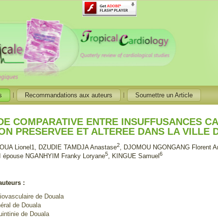
s
Recommandations aux auteurs
Soumettre un Article
UDE COMPARATIVE ENTRE INSUFFUSANCES C
ION PRESERVEE ET ALTEREE DANS LA VILLE
2
UA Lionel1, DZUDIE TAMDJA Anastase
, DJOMOU NGONGANG Florent A
5
6
 épouse NGANHYIM Franky Loryane
, KINGUE Samuel
auteurs :
iovasculaire de Douala
éral de Douala
uintinie de Douala