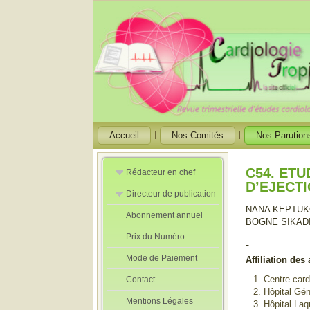
Accueil
Nos Comités
Nos Parution
C54. ET
Rédacteur en chef
D’EJECT
Directeur de publication
Rédacteurs en
Chef Adjoint
NANA KEPTUKO
Abonnement annuel
Directeur de
BOGNE SIKADI
publication
Prix du Numéro
adjoint
Mode de Paiement
Affiliation des 
Centre card
Contact
Hôpital Gén
Mentions Légales
Hôpital Laq