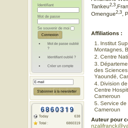
2,3
Identifiant
Tankeu
,Fra
2,3
Omengue
, 
Mot de passe
Se souvenir de moi
Affiliations :
Institut Su
Mot de passe oublié
?
Montagnes, 
Centre Nat
Identifiant oublié ?
Départemen
Créer un compte
des Sciences 
Yaoundé, Ca
Division de
Centre Hospit
Cameroun
Service de 
Cameroun
Today
638
Auteur pour 
Total :
6860319
nzalifranck@ya