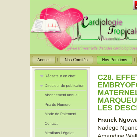
Accueil
Nos Comités
Nos Parutions
C28. EFFE
Rédacteur en chef
EMBRYOF
Directeur de publication
Rédacteurs en
MATERNEL
Chef Adjoint
Abonnement annuel
Directeur de
MARQUEUR
publication
Prix du Numéro
adjoint
LES DESC
Mode de Paiement
Franck Ngow
Contact
Nadege Ngano
Mentions Légales
Amandine Wel