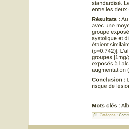
standardisé. L
entre les deux
Résultats :
Au 
avec une moye
groupe exposé 
systolique et 
étaient simil
(p=0,742)]. L’a
groupes [1mg/g
exposés à l’al
augmentation (p
Conclusion :
risque de lésio
Mots clés
: Al
Catégorie :
Commu