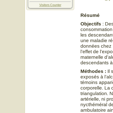
Visitors Counter
Résumé
Objectifs
: Des
consommation d
les descendant
une maladie rén
données chez 
l’effet de l’ex
maternelle d’al
descendants à 
Méthodes :
Il 
exposés à l’al
témoins apparié
corporelle. La
triangulation.
artérielle, ni p
nycthéméral de 
ambulatoire ain