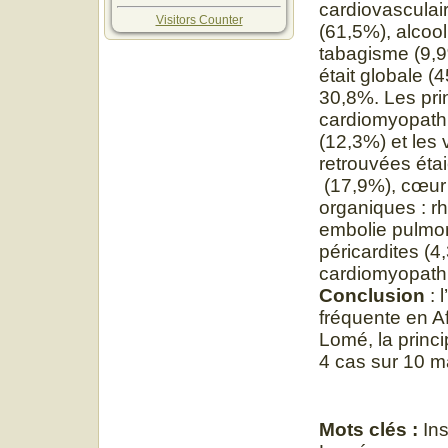
cardiovasculair
Visitors Counter
(61,5%), alcool
tabagisme (9,9
était globale (
30,8%. Les prin
cardiomyopathi
(12,3%) et les 
retrouvées éta
(17,9%), cœur 
organiques : r
embolie pulmon
péricardites (4
cardiomyopathi
Conclusion
: 
fréquente en 
Lomé, la princi
4 cas sur 10 m
Mots clés :
Ins