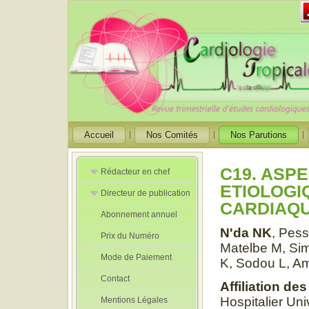
Accueil
Nos Comités
Nos Parutions
C19. ASP
Rédacteur en chef
ETIOLOGI
Directeur de publication
Rédacteurs en
CARDIAQU
Chef Adjoint
Abonnement annuel
Directeur de
publication
N'da NK
, Pes
Prix du Numéro
adjoint
Matelbe M, Sim
Mode de Paiement
K, Sodou L, A
Contact
Affiliation de
Hospitalier Un
Mentions Légales