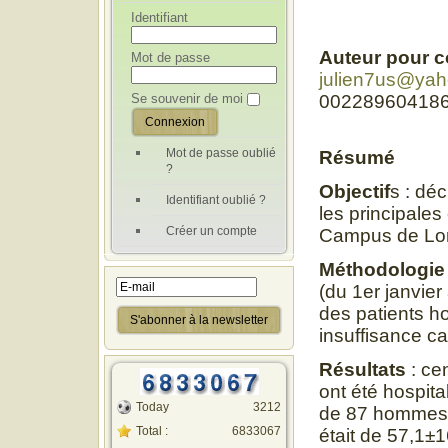
Identifiant
Auteur pour 
Mot de passe
julien7us@ya
Se souvenir de moi
00228960418
Mot de passe oublié
Résumé
?
Objectif
s : déc
Identifiant oublié ?
les principale
Créer un compte
Campus de Lo
Méthodologi
(du 1er janvie
des patients ho
insuffisance c
Résultats
: ce
ont été hospita
Today
3212
de 87 hommes 
Total :
6833067
était de 57,1±1