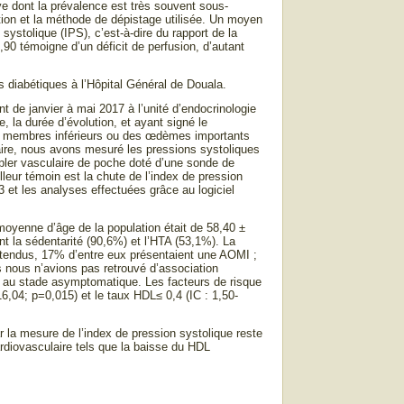
ve dont la prévalence est très souvent sous-
ulation et la méthode de dépistage utilisée. Un moyen
ystolique (IPS), c’est-à-dire du rapport de la
0,90 témoigne d’un déficit de perfusion, d’autant
s diabétiques à l’Hôpital Général de Douala.
nt de janvier à mai 2017 à l’unité d’endocrinologie
e, la durée d’évolution, et ayant signé le
des membres inférieurs ou des œdèmes importants
aire, nous avons mesuré les pressions systoliques
doppler vasculaire de poche doté d’une sonde de
lleur témoin est la chute de l’index de pression
3 et les analyses effectuées grâce au logiciel
oyenne d’âge de la population était de 58,40 ±
nt la sédentarité (90,6%) et l’HTA (53,1%). La
ertendus, 17% d’entre eux présentaient une AOMI ;
ais nous n’avions pas retrouvé d’association
és au stade asymptomatique. Les facteurs de risque
16,04; p=0,015) et le taux HDL≤ 0,4 (IC : 1,50-
r la mesure de l’index de pression systolique reste
cardiovasculaire tels que la baisse du HDL