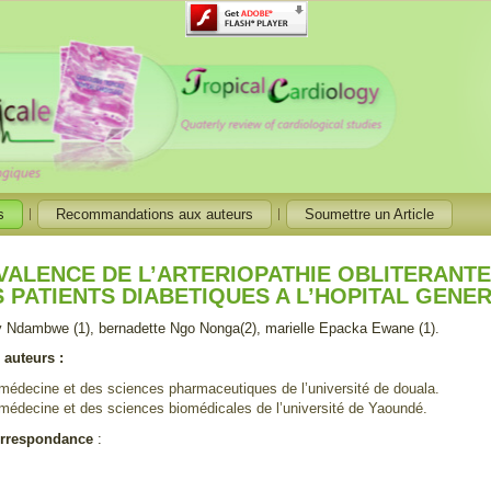
s
Recommandations aux auteurs
Soumettre un Article
EVALENCE DE L’ARTERIOPATHIE OBLITERANT
S PATIENTS DIABETIQUES A L’HOPITAL GENE
y Ndambwe (1), bernadette Ngo Nonga(2), marielle Epacka Ewane (1).
s auteurs :
médecine et des sciences pharmaceutiques de l’université de douala.
médecine et des sciences biomédicales de l’université de Yaoundé.
orrespondance
: