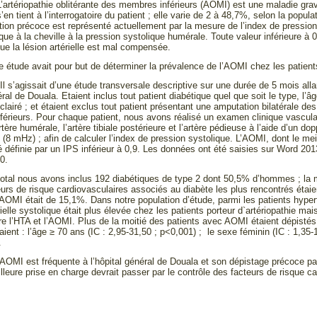
L’artériopathie oblitérante des membres inférieurs (AOMI) est une maladie gra
s’en tient à l’interrogatoire du patient ; elle varie de 2 à 48,7%, selon la pop
ion précoce est représenté actuellement par la mesure de l’index de pression s
que à la cheville à la pression systolique humérale. Toute valeur inférieure à 
ue la lésion artérielle est mal compensée.
e étude avait pour but de déterminer la prévalence de l’AOMI chez les patient
:
Il s’agissait d’une étude transversale descriptive sur une durée de 5 mois alla
éral de Douala. Etaient inclus tout patient diabétique quel que soit le type, l’âg
lairé ; et étaient exclus tout patient présentant une amputation bilatérale 
érieurs. Pour chaque patient, nous avons réalisé un examen clinique vascul
rtère humérale, l’artère tibiale postérieure et l’artère pédieuse à l’aide d’un 
(8 mHz) ; afin de calculer l’index de pression systolique. L’AOMI, dont le mei
é définie par un IPS inférieur à 0,9. Les données ont été saisies sur Word 201
0.
total nous avons inclus 192 diabétiques de type 2 dont 50,5% d’hommes ; la m
urs de risque cardiovasculaires associés au diabète les plus rencontrés étaie
’AOMI était de 15,1%. Dans notre population d’étude, parmi les patients hyp
rielle systolique était plus élevée chez les patients porteur d`artériopathie m
ntre l’HTA et l’AOMI. Plus de la moitié des patients avec AOMI étaient dépist
ient : l’âge ≥ 70 ans (IC : 2,95-31,50 ; p<0,001) ; le sexe féminin (IC : 1,35-
.
’AOMI est fréquente à l’hôpital général de Douala et son dépistage précoce pa
illeure prise en charge devrait passer par le contrôle des facteurs de risque 