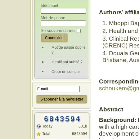
Identifiant
Authors’ affili
Mot de passe
Mboppi Bap
Health an
Se souvenir de moi
Clinical R
(CRENC) Res
Mot de passe oublié
Douala Gen
?
Brisbane, Aust
Identifiant oublié ?
Créer un compte
Correspondin
schoukem@gm
Abstract
Background:
with a high car
Today
6018
development of 
Total :
6843594