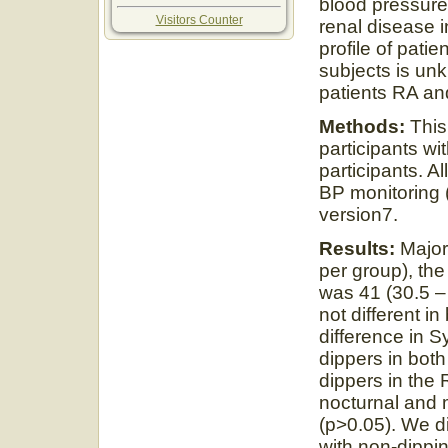
blood pressure 
Visitors Counter
renal disease 
profile of pati
subjects is un
patients RA an
Methods:
This
participants w
participants. A
BP monitoring 
version7.
Results:
Major
per group), the
was 41 (30.5 
not different i
difference in S
dippers in bot
dippers in the
nocturnal and 
(p>0.05). We d
with non-dippin