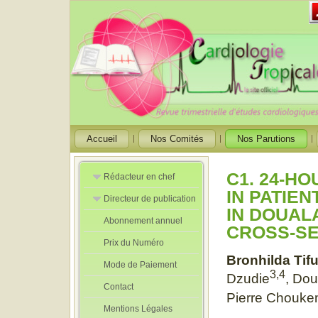
Accueil
Nos Comités
Nos Parutions
C1. 24-H
Rédacteur en chef
IN PATIE
Directeur de publication
Rédacteurs en
IN DOUAL
Chef Adjoint
Abonnement annuel
Directeur de
CROSS-SE
publication
Prix du Numéro
adjoint
Bronhilda Tif
Mode de Paiement
3,4
Dzudie
, Dou
Contact
Pierre Chouk
Mentions Légales