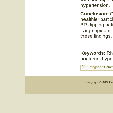
hypertension.
Conclusion:
O
healthier parti
BP dipping patt
Large epidemiol
these findings
Keywords:
Rhe
nocturnal hype
Catégorie :
Commu
Copyright © 2013, Car