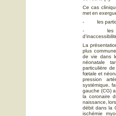
Ce cas cliniq
met en exergue
- les particu
- les partic
d’inaccessibili
La présentatio
plus commune
de vie dans le
néonatale tar
particulière 
fœtale et néon
pression art
systémique, fa
gauche (CG) an
la coronaire 
naissance, lors
débit dans la 
ischémie myoc