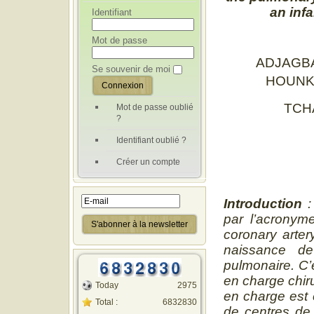
an inf
Identifiant
Mot de passe
ADJAGB
Se souvenir de moi
HOUNK
TCH
Mot de passe oublié
?
Identifiant oublié ?
Créer un compte
Introduction
:
par l’acronym
coronary arter
naissance de
pulmonaire. C’
en charge chiru
Today
2975
en charge est 
Total :
6832830
de centres de 