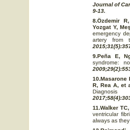
Journal of Ca
9-13.
8.Özdemir R
Yozgat Y, Me
emergency depa
artery from 
2015;31(5):357
9.Peña E, N
syndrome: no
2009;29(2):55
10.Masarone D
R, Rea A, et 
Diagnosi
2017;58(4):30
11.Walker TC
ventricular fi
always as the