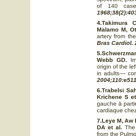
of 140 case
1968;38(2):40
4.Takimura 
Malamo M, O
artery from th
Bras Cardiol.
5.Schwerzmann
Webb GD.
Im
origin of the l
in adults— cor
2004;110:e51
6.Trabelsi Sa
Krichene S et
gauche à partir
cardiaque chez
7.Leye M, Aw 
DA et al.
The 
from the Pulm