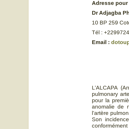
Adresse pour
Dr Adjagba Ph
10 BP 259 Co
Tél : +229972
Email :
dotou
L’ALCAPA (Ano
pulmonary arte
pour la premi
anomalie de n
l’artère pulmon
Son incidence
conformément 