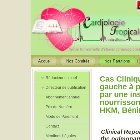
Accueil
Nos Comités
Nos Parutions
Cas Cliniq
Rédacteur en chef
gauche à p
Directeur de publication
Rédacteurs en
par une in
Chef Adjoint
Abonnement annuel
Directeur de
nourrisson
publication
Prix du Numéro
adjoint
HKM, Béni
Mode de Paiement
Contact
Clinical Repo
Mentions Légales
the pulmonary