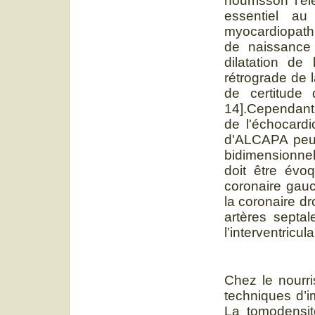
nourrisson l’é
essentiel a
myocardiopathi
de naissance
dilatation de
rétrograde de 
de certitude 
14].Cependant,
de l'échocardi
d'ALCAPA peuv
bidimensionnel
doit être évo
coronaire gauc
la coronaire d
artères septal
l’interventricula
Chez le nourri
techniques d’i
La tomodensito