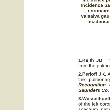
Incidence pa
coronaire
valsalva gau
Incidence
1.Keith JD.
Th
from the pulmo
2.Perloff JK.
A
the pulmonar
Recognition 
Saunders Co, 
3.Wesselhoeft
of the left cor
spectrum, path