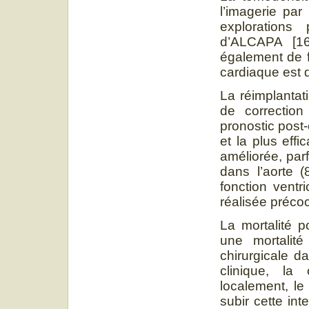
l’imagerie pa
explorations 
d’ALCAPA [16
également de f
cardiaque est 
La réimplantat
de correction
pronostic post-
et la plus effi
améliorée, par
dans l’aorte 
fonction ventr
réalisée préco
La mortalité p
une mortalit
chirurgicale d
clinique, la 
localement, le
subir cette int