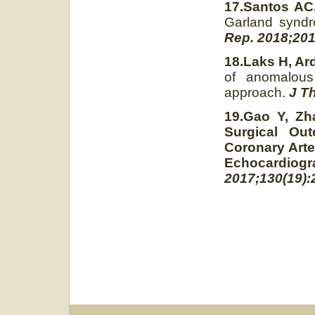
17.Santos AC,
Garland synd
Rep. 2018;201
18.Laks H, Ard
of anomalous 
approach.
J T
19.Gao Y, Zh
Surgical Ou
Coronary Arte
Echocardiog
2017;130(19):