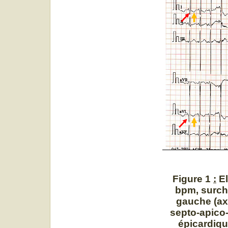
Figure 1
:
E
bpm, surcha
gauche (ax
septo-apico-
épicardiqu