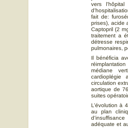
vers l’hôpita
d’hospitalisa
fait de: furo
prises), acide
Captopril (2 m
traitement a é
détresse respi
pulmonaires, pe
Il bénéficia a
réimplantatio
médiane vert
cardioplégie
circulation ex
aortique de 7
suites opératoi
L’évolution à 
au plan clini
d’insuffisan
adéquate et au