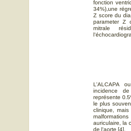
fonction ventr
34%),une régre
Z score du dia
parameter Z c
mitrale ré
l’échocardiogra
L’ALCAPA ou
incidence d
représente 0.5%
le plus souven
clinique, mai
malformation
auriculaire, la
de l’aorte [4].