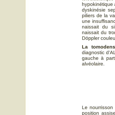
hypokinétique 
dyskinésie sep
piliers de la 
une insuffisan
naissait du s
naissait du tr
Döppler couleur
La tomodens
diagnostic d’A
gauche à part
alvéolaire.
Le nourrisson 
position assi