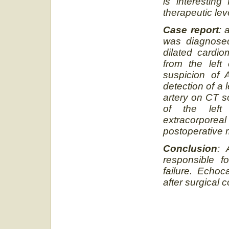
is interesting
therapeutic lev
Case report
: 
was diagnosed
dilated cardi
from the left
suspicion of 
detection of a
artery on CT s
of the left
extracorporea
postoperative 
Conclusion
: 
responsible f
failure. Echoc
after surgical 