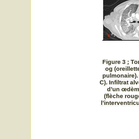
Figure 3
:
To
og (oreillet
pulmonaire). 
C). Infiltrat a
d’un œdème
(flèche roug
l’interventric