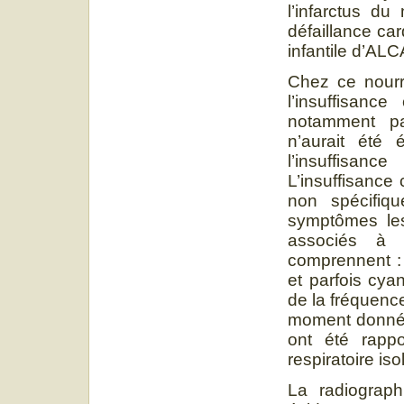
l’infarctus d
défaillance ca
infantile d’ALCA
Chez ce nourri
l’insuffisan
notamment pa
n’aurait été
l’insuffisan
L’insuffisance
non spécifiq
symptômes les
associés à l
comprennent : 
et parfois cya
de la fréquenc
moment donné d
ont été rappo
respiratoire isol
La radiograp