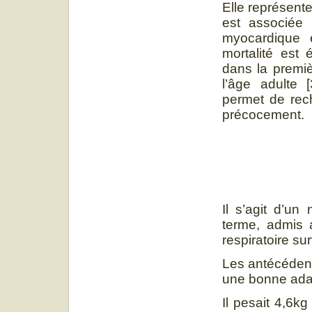
Elle représente
est associée à
myocardique e
mortalité est 
dans la premiè
l’âge adulte [
permet de rech
précocement.
Il s’agit d’u
terme, admis a
respiratoire su
Les antécédent
une bonne adapt
Il pesait 4,6k