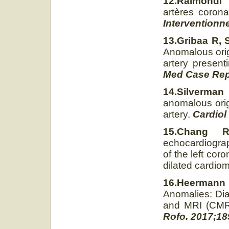
12.Raimondi
artères corona
Interventionne
13.Gribaa R, 
Anomalous orig
artery present
Med Case Rep.
14.Silverma
anomalous orig
artery.
Cardiol
15.Chang R
echocardiograp
of the left cor
dilated cardio
16.Heermann 
Anomalies: Dia
and MRI (CMR)
Rofo. 2017;189