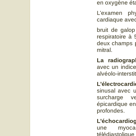
en oxygène éta
L’examen phy
cardiaque avec
bruit de galop
respiratoire à 
deux champs pu
mitral.
La radiograp
avec un indice
alvéolo-interstit
L’électrocar
sinusal avec 
surcharge v
épicardique en
profondes.
L’échocardio
une myocar
télédiastoliq