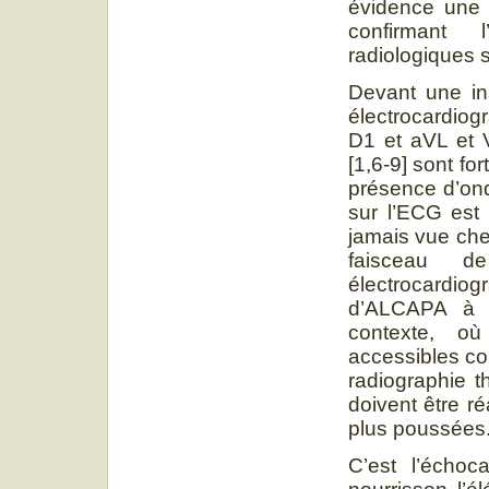
évidence une c
confirmant 
radiologiques 
Devant une in
électrocardio
D1 et aVL et 
[1,6-9] sont f
présence d’ond
sur l’ECG est 
jamais vue chez
faisceau de
électrocardi
d’ALCAPA à t
contexte, où
accessibles co
radiographie t
doivent être r
plus poussées
C’est l’échoc