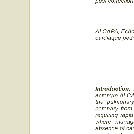
post correction
ALCAPA, Echo-
cardiaque pédia
Introduction
:
acronym ALCAP
the pulmonary 
coronary from 
requiring rapi
where manage
absence of car