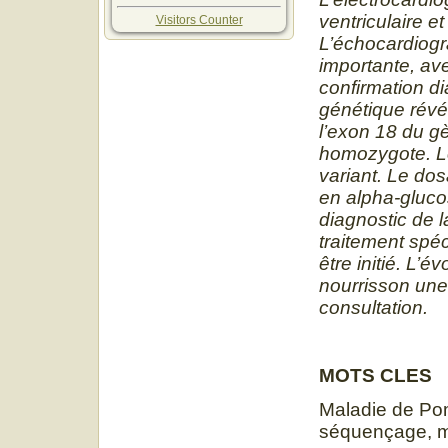
ventriculaire et
Visitors Counter
L’échocardiogra
importante, av
confirmation d
génétique révé
l’exon 18 du gè
homozygote. Le
variant. Le dos
en alpha-gluco
diagnostic de l
traitement spéc
être initié. L’
nourrisson une
consultation.
MOTS CLES
Maladie de Po
séquençage, m