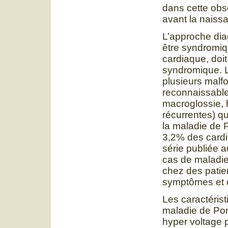
dans cette obse
avant la naissa
L’approche dia
être syndromiq
cardiaque, doi
syndromique. L
plusieurs malf
reconnaissable
macroglossie, h
récurrentes) qu
la maladie de 
3,2% des card
série publiée a
cas de maladie
chez des patie
symptômes et d
Les caractéris
maladie de Pom
hyper voltage