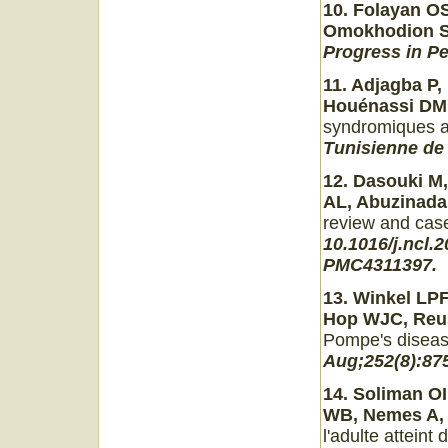
10.
Folayan OS
Omokhodion S
Progress in Pe
11. Adjagba P
Houénassi DM, 
syndromiques 
Tunisienne de 
12. Dasouki M
AL, Abuzinadah
review and cas
10.1016/j.ncl.
PMC4311397.
13. Winkel L
Hop WJC, Reuse
Pompe's diseas
Aug;252(8):875
14. Soliman O
WB, Nemes A, V
l'adulte attein