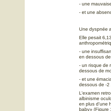
- une mauvaise
- et une absenc
Une dyspnée ap
Elle pesait 6,1
anthropométriq
- une insuffis
en dessous de 
- un risque de r
dessous de moi
- et une émacia
dessous de -2 
L’examen retrou
albinisme oculo
en plus d’une 
baby» (Figure 