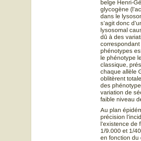
belge Henri-Gé
glycogène (l’a
dans le lysoso
s’agit donc d’
lysosomal caus
dû à des vari
correspondant 
phénotypes est 
le phénotype l
classique, pré
chaque allèle 
oblitèrent tota
des phénotypes
variation de s
faible niveau 
Au plan épidémi
précision l’inc
l’existence de 
1/9.000 et 1/40
en fonction du