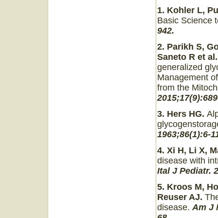
1. Kohler L, P
Basic Science 
942.
2. Parikh S, G
Saneto R et al.
generalized gl
Management of 
from the Mitoch
2015;17(9):689
3. Hers HG.
Al
glycogenstorag
1963;86(1):6-1
4. Xi H, Li X, 
disease with int
Ital J Pediatr.
5. Kroos M, H
Reuser AJ.
The
disease.
Am J 
68