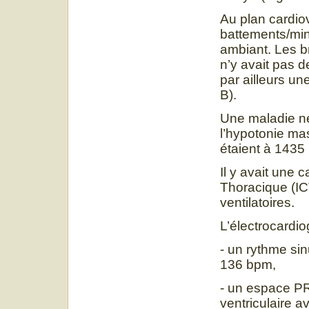
Au plan cardio
battements/min
ambiant. Les br
n’y avait pas d
par ailleurs u
B).
Une maladie n
l’hypotonie m
étaient à 1435 U
Il y avait une 
Thoracique (IC
ventilatoires.
L’électrocardio
- un rythme si
136 bpm,
- un espace PR
ventriculaire 