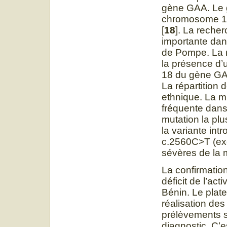
gène GAA. Le g
chromosome 17
[
18
]. La reche
importante dan
de Pompe. La r
la présence d’
18 du gène GAA
La répartition 
ethnique. La m
fréquente dans 
mutation la pl
la variante int
c.2560C>T (exo
sévères de la
La confirmatio
déficit de l’ac
Bénin. Le plat
réalisation des
prélèvements s
diagnostic. C’es