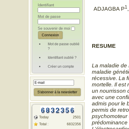
Identifiant
1
ADJAGBA P
Mot de passe
Se souvenir de moi
Mot de passe oublié
RESUME
?
Identifiant oublié ?
La maladie de 
Créer un compte
maladie généti
récessive. La f
mortelle. Il es
un nourrisson 
avec une confir
admis pour le b
permis de retr
psychomoteur e
Today
2501
prédominance a
Total :
6832356
L’électrocardi