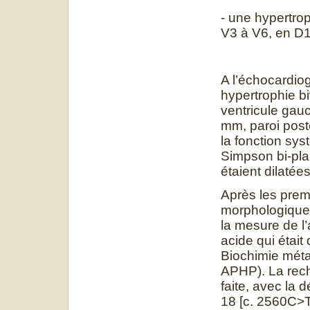
- une hypertrop
V3 à V6, en D
A l’échocardiog
hypertrophie bi
ventricule gauc
mm, paroi post
la fonction sy
Simpson bi-pla
étaient dilatées
Après les premi
morphologique
la mesure de l
acide qui était
Biochimie méta
APHP). La rec
faite, avec la
18 [c. 2560C>T,