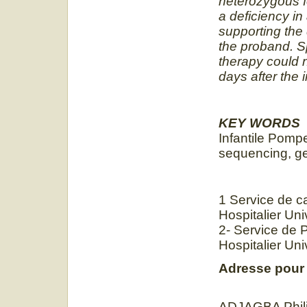
heterozygous fo
a deficiency in
supporting the 
the proband. S
therapy could n
days after the i
KEY WORDS
Infantile Pomp
sequencing, ge
1 Service de ca
Hospitalier Un
2- Service de 
Hospitalier Un
Adresse pour
ADJAGBA Phil