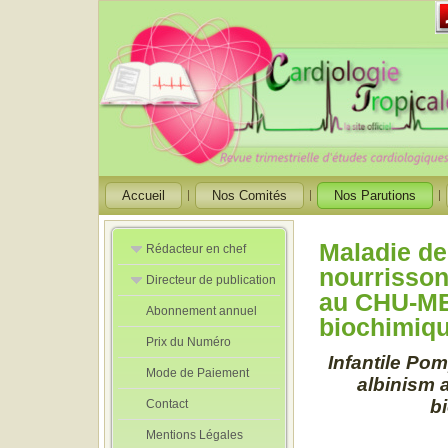
Accueil
Nos Comités
Nos Parutions
Maladie de
Rédacteur en chef
nourrisson
Directeur de publication
Rédacteurs en
au CHU-ME
Chef Adjoint
Abonnement annuel
Directeur de
biochimiqu
publication
Prix du Numéro
adjoint
Infantile Po
Mode de Paiement
albinism 
b
Contact
Mentions Légales