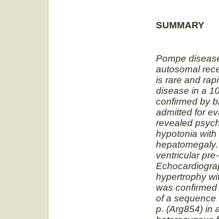
SUMMARY
Pompe disease,
autosomal rece
is rare and rap
disease in a 1
confirmed by b
admitted for ev
revealed psych
hypotonia with
hepatomegaly.
ventricular pre
Echocardiograph
hypertrophy wi
was confirmed 
of a sequence 
p. (Arg854) in