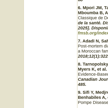
6. Mpori JM, 
Mboumba B, Ayo
Classique de Dé
de la santé. Di
2025]. Disponi
fmsb.org/index
7. Adadi N, Sah
Post-mortem di
a Moroccan fami
2018;12(1):322
8. Tarnopolsky
Myers K, et al.
Evidence-Based
Canadian Jour
485.
9. Sifi Y, Medj
Benhabiles A, e
Pompe Diseas