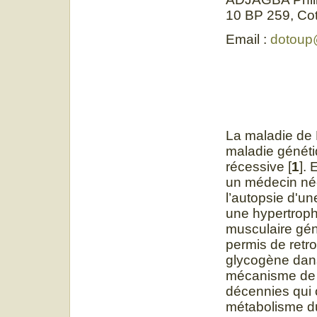
10 BP 259, Co
Email :
dotoup
La maladie de 
maladie généti
récessive [
1
]. 
un médecin né
l’autopsie d'un
une hypertroph
musculaire gén
permis de retr
glycogène dans
mécanisme de l
décennies qui 
métabolisme du