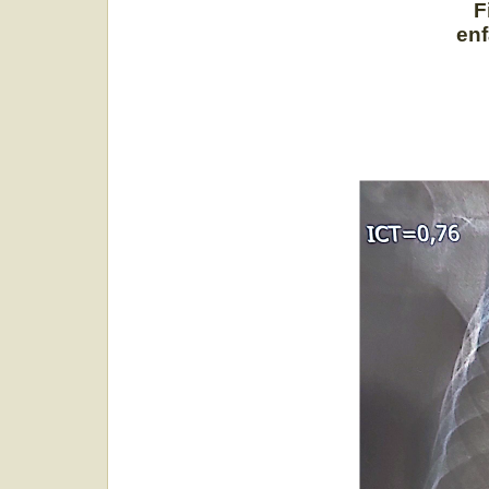
F
enf