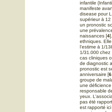
infantile (Inf
manifeste avan
disease pour L
supérieur à 12 
un pronostic so
une prévalence
naissances [
4
]
ethniques. Elle
l’estime à 1/1
1/31.000 chez l
cas cliniques o
de diagnostic 
pronostic est 
anniversaire [
6
groupe de mala
une déficience
responsable de
yeux. L’associ
pas été rapporté
est rapporté i