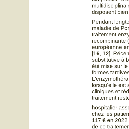
multidisciplina
disposent bien
Pendant longte
maladie de Pomp
traitement enz
recombinante 
européenne en
[
16
,
12
]. Réce
substitutive à
été mise sur l
formes tardives
L’enzymothérapi
lorsqu’elle est
cliniques et réd
traitement rest
hospitalier ass
chez les patie
117 € en 2022 
de ce traitemen