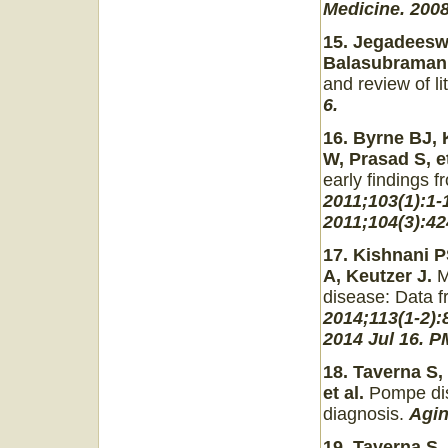
Medicine. 2008
15. Jegadeesw
Balasubramani
and review of li
6.
16. Byrne BJ, 
W, Prasad S, et
early findings 
2011;103(1):1-
2011;104(3):42
17. Kishnani P
A, Keutzer J.
M
disease: Data 
2014;113(1-2):
2014 Jul 16. P
18. Taverna S,
et al.
Pompe dis
diagnosis.
Agin
19. Taverna S,