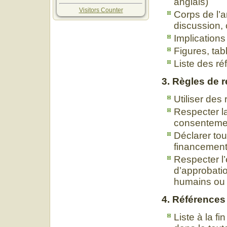
anglais)
Visitors Counter
Corps de l’ar
discussion, 
Implications
Figures, ta
Liste des ré
3. Règles de 
Utiliser des
Respecter la
consenteme
Déclarer tout
financemen
Respecter l’
d’approbatio
humains ou
4. Références
Liste à la fi