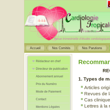
Accueil
Nos Comités
Nos Parutions
Recommand
Rédacteur en chef
Directeur de publication
Rédacteurs en
RE
Chef Adjoint
Abonnement annuel
Directeur de
1. Types de m
publication
Prix du Numéro
adjoint
Articles ori
Mode de Paiement
Revues de la
Cas cliniqu
Contact
Lettres à la
Mentions Légales