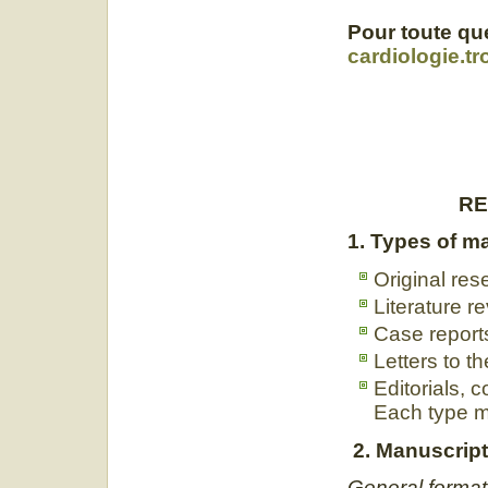
Pour toute que
cardiologie.t
RE
1. Types of m
Original res
Literature r
Case report
Letters to th
Editorials,
Each type mu
2. Manuscript
General format