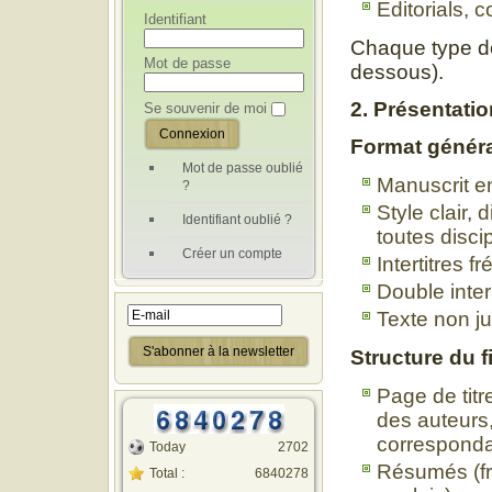
Editorials,
Identifiant
Chaque type doi
Mot de passe
dessous).
2. Présentati
Se souvenir de moi
Format génér
Mot de passe oublié
Manuscrit en
?
Style clair,
Identifiant oublié ?
toutes disci
Créer un compte
Intertitres 
Double inte
Texte non jus
Structure du f
Page de titre
des auteurs
corresponda
Today
2702
Résumés (fra
Total :
6840278