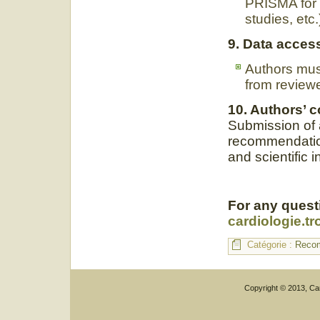
PRISMA for 
studies, etc.
9. Data acces
Authors mus
from reviewe
10. Authors’ 
Submission of 
recommendation
and scientific in
For any questi
cardiologie.t
Catégorie :
Reco
Copyright © 2013, Car