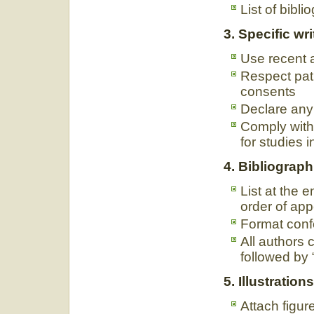
List of bibl
3. Specific wri
Use recent a
Respect pati
consents
Declare any 
Comply with 
for studies 
4. Bibliograph
List at the 
order of app
Format conf
All authors c
followed by “
5. Illustration
Attach figure