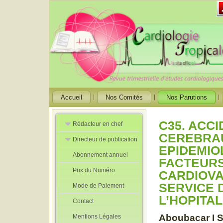
Accueil
Nos Comités
Nos Parutions
C35. ACC
Rédacteur en chef
CEREBRAU
Directeur de publication
Rédacteurs en
EPIDEMIO
Chef Adjoint
Abonnement annuel
Directeur de
FACTEURS
publication
Prix du Numéro
adjoint
CARDIOVA
SERVICE 
Mode de Paiement
L’HOPITA
Contact
Aboubacar I 
Mentions Légales