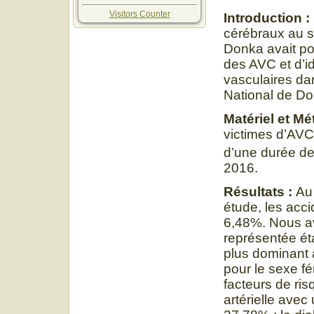
Visitors Counter
Introduction :
cérébraux au s
Donka avait pou
des AVC et d’id
vasculaires dan
National de Do
Matériel et Mé
victimes d’AVC 
d’une durée de
2016.
Résultats :
Au
étude, les acc
6,48%. Nous av
représentée éta
plus dominant
pour le sexe f
facteurs de ri
artérielle ave