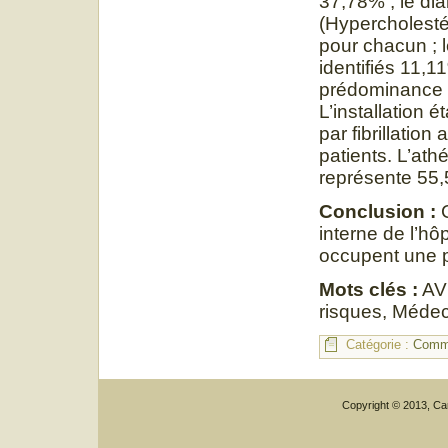
37,78% ; le dia
(Hypercholesté
pour chacun ; l
identifiés 11,1
prédominance d
L’installation 
par fibrillatio
patients. L’ath
représente 55,
Conclusion :
interne de l’h
occupent une p
Mots clés :
AVC
risques, Médec
Catégorie :
Commu
Copyright © 2013, Car