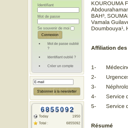
KOUROUMA Fako
Identifiant
Abdourahama
BAH³, SOUMAH 
Mot de passe
Vamala Guilav
Doumbouya¹, 
Se souvenir de moi
Mot de passe oublié
Affiliation des
?
Identifiant oublié ?
Créer un compte
1- Médecine 
2- Urgences
3- Néphrolo
4- Service de
5- Service d
Today
1950
Total :
6855092
Résumé