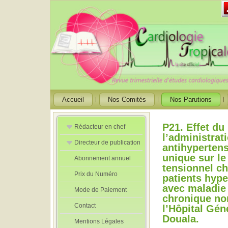
Accueil
Nos Comités
Nos Parutions
P21. Effet d
Rédacteur en chef
l’administrat
Directeur de publication
Rédacteurs en
antihypertens
Chef Adjoint
unique sur le
Abonnement annuel
Directeur de
tensionnel ch
publication
Prix du Numéro
adjoint
patients hyp
avec maladie
Mode de Paiement
chronique no
Contact
l’Hôpital Gén
Douala.
Mentions Légales