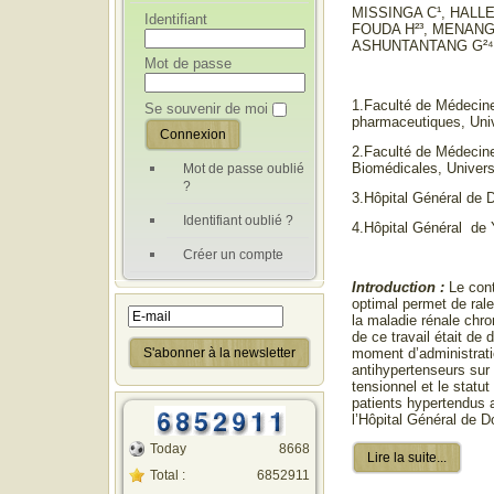
MISSINGA C¹, HALLE
Identifiant
FOUDA H²³, MENANG
ASHUNTANTANG G²⁴
Mot de passe
1.Faculté de Médecin
Se souvenir de moi
pharmaceutiques, Univ
2.Faculté de Médecin
Biomédicales, Univers
Mot de passe oublié
?
3.Hôpital Général de 
Identifiant oublié ?
4.Hôpital Général de
Créer un compte
Introduction :
Le cont
optimal permet de rale
la maladie rénale chr
de ce travail était de 
moment d’administrat
antihypertenseurs sur 
tensionnel et le statut
patients hypertendus
l’Hôpital Général de D
Today
8668
Lire la suite...
Total :
6852911