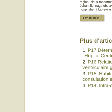
région. Nous rapporton
échantillonnage obser
hospitalier à Librevill
Lire la suite...
Plus d'artic
P17 Déterm
l’Hôpital Cen
P16 Relatio
ventriculaire
P15. Habit
consultation 
P14. Intra-