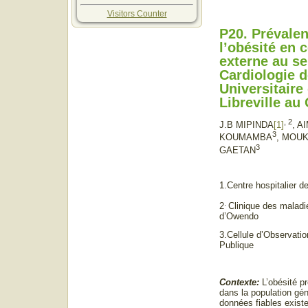
Visitors Counter
P20. Prévale
l’obésité en 
externe au se
Cardiologie d
Universitaire
Libreville au
, 2
J.B MIPINDA
[1]
, A
3
KOUMAMBA
, MOU
3
GAETAN
1.Centre hospitalier de
.
2
Clinique des malad
d’Owendo
3.Cellule d’Observatio
Publique
Contexte:
L’obésité pr
dans la population gén
données fiables exist