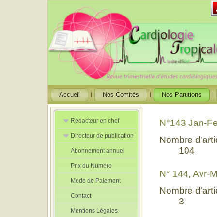
Accueil
Nos Comités
Nos Parutions
Rédacteur en chef
N°143 Jan-F
Directeur de publication
Rédacteurs en
Nombre d'artic
Chef Adjoint
104
Abonnement annuel
Directeur de
publication
Prix du Numéro
adjoint
N° 144, Avr-M
Mode de Paiement
Nombre d'artic
Contact
3
Mentions Légales