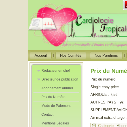
Accueil
Nos Comités
Nos Parutions
Prix du Numé
Rédacteur en chef
Prix du numéro
Directeur de publication
Rédacteurs en
Chef Adjoint
Single copy price
Abonnement annuel
Directeur de
publication
AFRIQUE : 7,5€
Prix du Numéro
adjoint
AUTRES PAYS : 9€
Mode de Paiement
SUPPLEMENT AVION :
Contact
Air mail extra charge 
Mentions Légales
Catégorie :
Abon