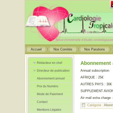
Accueil
Nos Comités
Nos Parutions
Abonnement 
Rédacteur en chef
Annual subscription
Directeur de publication
Rédacteurs en
Chef Adjoint
AFRIQUE : 25€
Abonnement annuel
Directeur de
publication
AUTRES PAYS : 30€
Prix du Numéro
adjoint
SUPPLEMENT AVION :
Mode de Paiement
Air mail extra charge 
Contact
Catégorie :
Abon
Mentions Légales