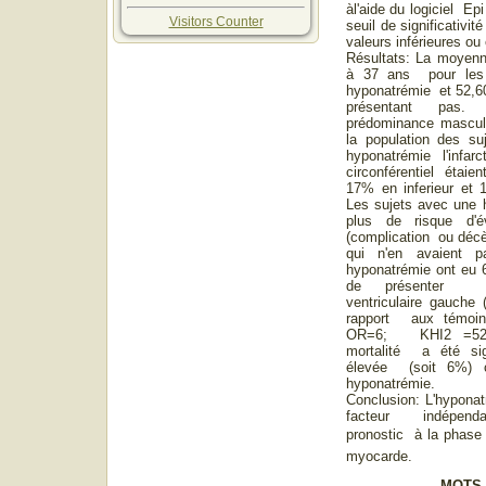
àl'aide du logiciel Epi
Visitors Counter
seuil de significativit
valeurs inférieures ou
Résultats: La moyenn
à 37 ans pour les 
hyponatrémie et 52,6
présentant pas
prédominance mascul
la population des su
hyponatrémie l'infar
circonférentiel étai
17% en inferieur et 
Les sujets avec une 
plus de risque d'év
(complication ou décè
qui n'en avaient 
hyponatrémie ont eu 6
de présenter u
ventriculaire gauche (
rapport aux tém
OR=6; KHI2 =52.3
mortalité a été sig
élevée (soit 6%) 
hyponatrémie.
Conclusion: L'hyponat
facteur indépen
pronostic à la phase a
myocarde.
MOTS