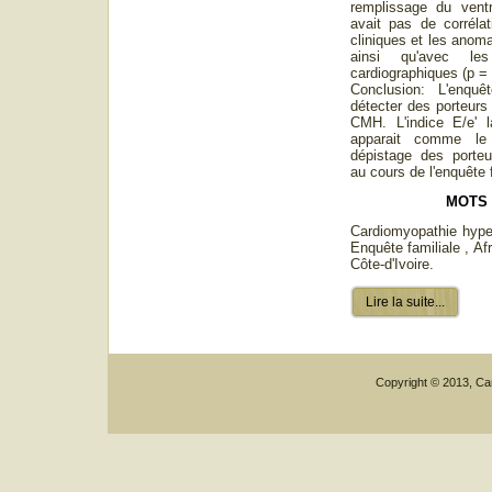
remplissage du ventr
avait pas de corrélat
cliniques et les anom
ainsi qu'avec le
cardiographiques (p = 
Conclusion: L'enquê
détecter des porteur
CMH. L'indice E/e' l
apparait comme le
dépistage des porte
au cours de l'enquête f
MOTS
Cardiomyopathie hyper
Enquête familiale , Af
Côte-d'Ivoire.
Lire la suite...
Copyright © 2013, Car