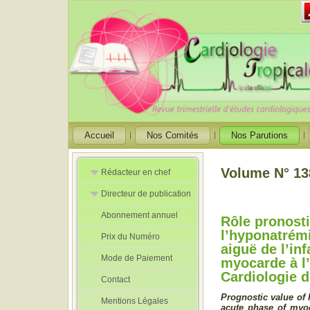
Accueil
Nos Comités
Nos Parutions
Volume N° 138
Rédacteur en chef
Directeur de publication
Rédacteurs en
Chef Adjoint
Abonnement annuel
Directeur de
Rôle pronost
publication
l’hyponatrémi
Prix du Numéro
adjoint
aiguë de l’in
Mode de Paiement
myocarde à l’
Cardiologie d
Contact
Prognostic value of 
Mentions Légales
acute phase of myoca