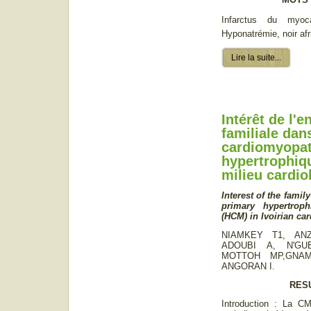
Infarctus du myoc
Hyponatrémie, noir afr
Lire la suite...
Intérêt de l'e
familiale dan
cardiomyopat
hypertrophiq
milieu cardio
Interest of the family
primary hypertrop
(HCM) in Ivoirian ca
NIAMKEY T1, AN
ADOUBI A, N'GU
MOTTOH MP,GNAM
ANGORAN I.
RES
Introduction : La CM