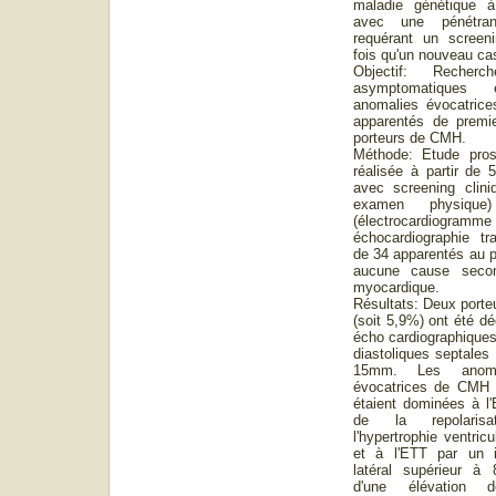
maladie génétique à 
avec une pénétran
requérant un screen
fois qu'un nouveau ca
Objectif: Recher
asymptomatiques 
anomalies évocatric
apparentés de premie
porteurs de CMH.
Méthode: Etude prosp
réalisée à partir de
avec screening cliniq
examen physique)
(électrocardio
échocardiographie tr
de 34 apparentés au p
aucune cause second
myocardique.
Résultats: Deux port
(soit 5,9%) ont été dé
écho cardiographiques
diastoliques septales
15mm. Les anomal
évocatrices de CMH 
étaient dominées à l'
de la repolaris
l'hypertrophie ventric
et à l'ETT par un i
latéral supérieur à 
d'une élévation 