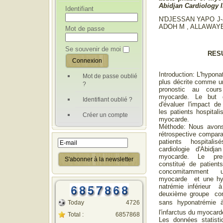
Abidjan Cardiology I
Identifiant
N'DJESSAN YAPO J-
ADOH M , ALLAWAYE
Mot de passe
Se souvenir de moi
RES
Introduction: L'hypona
Mot de passe oublié
plus décrite comme u
?
pronostic au cours
myocarde. Le but d
Identifiant oublié ?
d'évaluer l'impact de
les patients hospitali
Créer un compte
myocarde.
Méthode: Nous avons
rétrospective compar
patients hospitalis
cardiologie d'Abidja
myocarde. Le pre
constitué de patien
concomitamment 
myocarde et une hyp
natrémie inférieur 
deuxième groupe comp
sans hyponatrémie à
Today
4726
l'infarctus du myocard
Total :
6857868
Les données statistiq