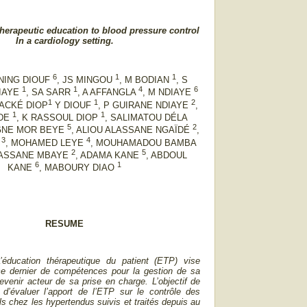
therapeutic education to blood pressure control
In a cardiology setting.
6
1
1
ÉNING DIOUF
, JS MINGOU
, M BODIAN
, S
1
1
4
6
DIAYE
, SA SARR
, A AFFANGLA
, M NDIAYE
1
1
2
ACKÉ DIOP
Y DIOUF
, P GUIRANE NDIAYE
,
1
1
LDE
, K RASSOUL DIOP
, SALIMATOU DÉLA
5
2
IGNE MOR BEYE
, ALIOU ALASSANE NGAÏDÉ
,
3
4
M
, MOHAMED LEYE
, MOUHAMADOU BAMBA
2
5
LASSANE MBAYE
, ADAMA KANE
, ABDOUL
6
1
KANE
, MABOURY DIAO
RESUME
éducation thérapeutique du patient (ETP) vise
 ce dernier de compétences pour la gestion de sa
evenir acteur de sa prise en charge. L’objectif de
 d’évaluer l’apport de l’ETP sur le contrôle des
ls chez les hypertendus suivis et traités depuis au