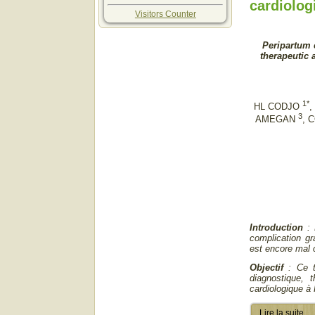
cardiolog
Visitors Counter
Peripartum 
therapeutic 
1*
HL CODJO
3
AMEGAN
, 
Introduction
:
complication g
est encore mal 
Objectif
: Ce tr
diagnostique, 
cardiologique à
Lire la suite...