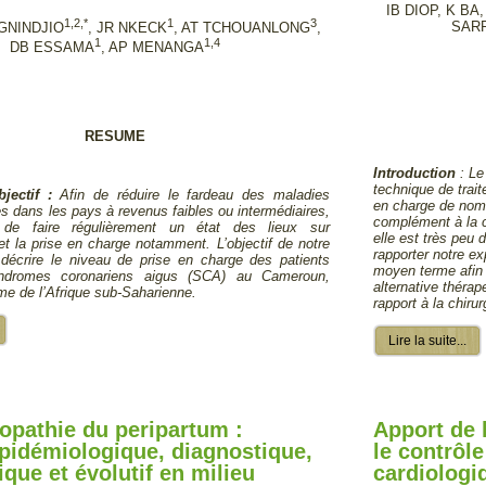
IB DIOP, K BA
1,2,*
1
3
SARR
GNINDJIO
, JR NKECK
, AT TCHOUANLONG
,
1
1,4
DB ESSAMA
, AP MENANGA
RESUME
Introduction
: Le
technique de trai
bjectif :
Afin de réduire le fardeau des maladies
en charge de nom
es dans les pays à revenus faibles ou intermédiaires,
complément à la c
l de faire régulièrement un état des lieux sur
elle est très peu d
 et la prise en charge notamment. L’objectif de notre
rapporter notre ex
e décrire le niveau de prise en charge des patients
moyen terme afin 
yndromes coronariens aigus (SCA) au Cameroun,
alternative théra
e de l’Afrique sub-Saharienne.
rapport à la chiru
Lire la suite...
pathie du peripartum :
Apport de 
pidémiologique, diagnostique,
le contrôle
ique et évolutif en milieu
cardiologi