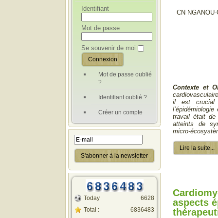
Identifiant
CN NGANOU-
Mot de passe
Se souvenir de moi
Mot de passe oublié
?
Contexte et O
cardiovasculair
Identifiant oublié ?
il est crucia
l’épidémiologie
Créer un compte
travail était d
atteints de s
micro-écosystèm
Lire la suite...
Cardiomyo
Today
6628
aspects é
Total :
6836483
thérapeut