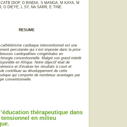
, CATB DIOP, D BINDIA, S MANGA, M KAYA, M
, O DIEYE, L SY, NA SARR, E TINE.
RESUME
 cathétérisme cardiaque interventionnel est une
tement percutanée qui s’est imposée dans la prise
breuses cardiopathies congénitales en
hirurgie conventionnelle. Malgré son grand intérêt
isponible en Afrique. Notre objectif était de
périence et d’évaluer les résultats à court et
de contribuer au développement de cette
peutique qui comporte de nombreux avantages par
rgie conventionnelle.
l’éducation thérapeutique dans
 tensionnel en milieu
que.