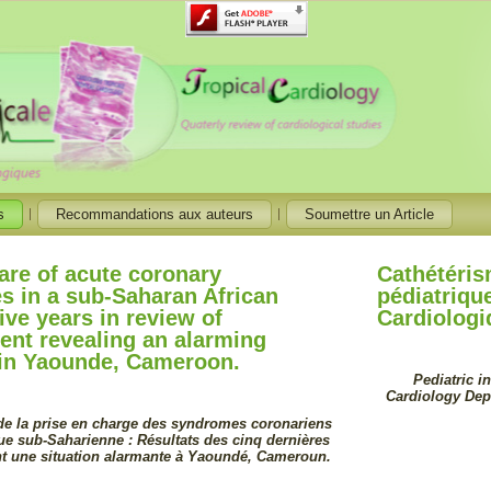
s
Recommandations aux auteurs
Soumettre un Article
care of acute coronary
Cathétéris
 in a sub-Saharan African
pédiatrique
five years in review of
Cardiologi
nt revealing an alarming
 in Yaounde, Cameroon.
Pediatric i
Cardiology Depa
 de la prise en charge des syndromes coronariens
ue sub-Saharienne : Résultats des cinq dernières
nt une situation alarmante à Yaoundé, Cameroun.