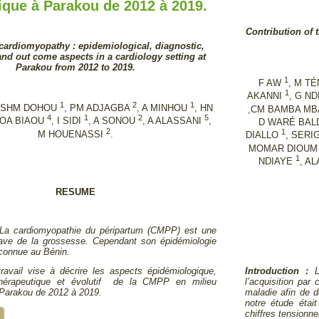
ique à Parakou de 2012 à 2019.
Contribution of 
cardiomyopathy : epidemiological, diagnostic,
and out come aspects in a cardiology setting at
Parakou from 2012 to 2019.
1
F AW
, M T
1
AKANNI
, G N
1
2
1
, SHM DOHOU
, PM ADJAGBA
, A MINHOU
, HN
,CM BAMBA MB
4
1
2
5
COA BIAOU
, I SIDI
, A SONOU
, A ALASSANI
,
D WARÉ BA
2
1
M HOUENASSI
.
DIALLO
, SER
MOMAR DIOU
1
NDIAYE
, A
RESUME
 La cardiomyopathie du péripartum (CMPP) est une
rave de la grossesse. Cependant son épidémiologie
connue au Bénin.
Introduction :
L’
avail vise à décrire les aspects épidémiologique,
l’acquisition par
thérapeutique et évolutif de la CMPP en milieu
maladie afin de d
 Parakou de 2012 à 2019.
notre étude était
chiffres tensionne