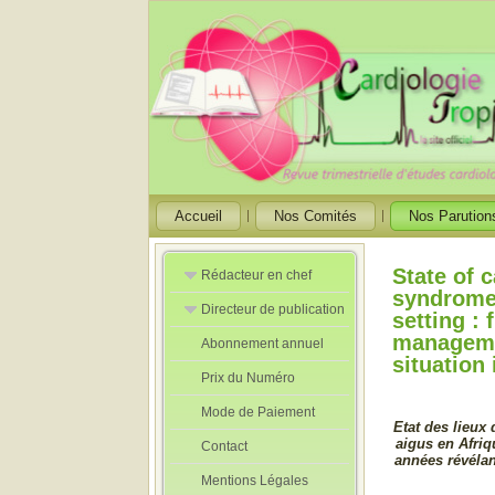
Accueil
Nos Comités
Nos Parution
State of 
Rédacteur en chef
syndromes
Directeur de publication
Rédacteurs en
setting : 
Chef Adjoint
manageme
Abonnement annuel
Directeur de
situation
publication
Prix du Numéro
adjoint
Mode de Paiement
Etat des lieux
aigus en Afriq
Contact
années révéla
Mentions Légales