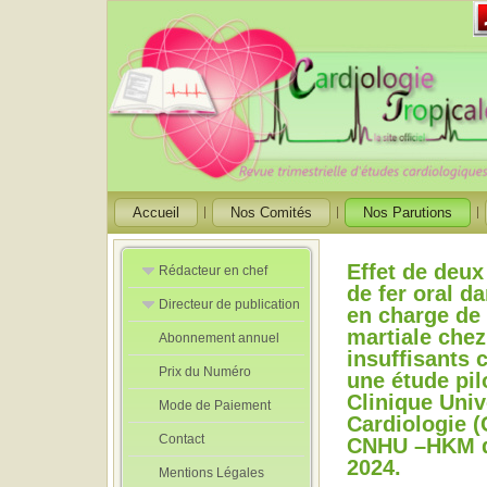
Accueil
Nos Comités
Nos Parutions
Effet de deu
Rédacteur en chef
de fer oral da
Directeur de publication
Rédacteurs en
en charge de 
Chef Adjoint
martiale chez
Abonnement annuel
Directeur de
insuffisants 
publication
Prix du Numéro
adjoint
une étude pil
Clinique Univ
Mode de Paiement
Cardiologie 
Contact
CNHU –HKM d
2024.
Mentions Légales