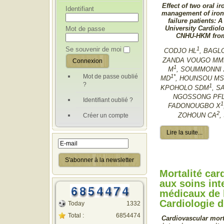
Effect of two oral i
Identifiant
management of iron 
failure patients: A
University Cardiolo
Mot de passe
CNHU-HKM from 
Se souvenir de moi
1
CODJO HL
, BAGL
ZANDA VOUGO M
1
M
, SOUMMONNI
Mot de passe oublié
1*
MD
, HOUNSOU M
?
1
KPOHOLO SDM
, S
NGOSSONG PF
Identifiant oublié ?
1
FADONOUGBO X
2
ZOHOUN CA
,
Créer un compte
Lire la suite...
Mortalité car
aux soins int
médicaux de l
Cardiologie d
Today
1332
Total :
6854474
Cardiovascular morta