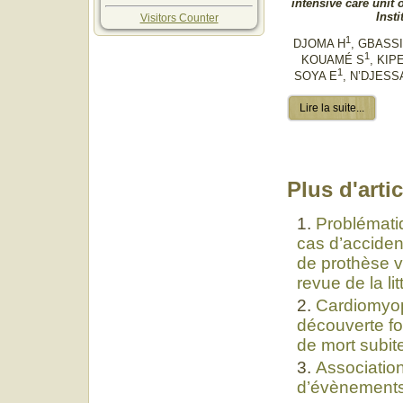
intensive care unit 
Insti
Visitors Counter
1
DJOMA H
, GBASSI
1
KOUAMÉ S
, KIP
1
SOYA E
, N’DJESS
Lire la suite...
Plus d'artic
Problématiq
cas d’acciden
de prothèse v
revue de la lit
Cardiomyop
découverte for
de mort subit
Associatio
d’évènements