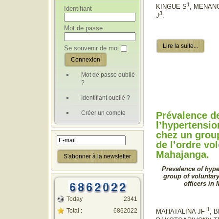
1
KINGUE S
, MENAN
Identifiant
3
J
.
Mot de passe
Lire la suite...
Se souvenir de moi
Mot de passe oublié
?
Identifiant oublié ?
Créer un compte
Prévalence d
l’hypertension
chez un grou
de l’ordre vo
Mahajanga.
Prevalence of hyp
group of voluntar
officers in
Today
2341
1
Total :
6862022
MAHATALINA JF
, 