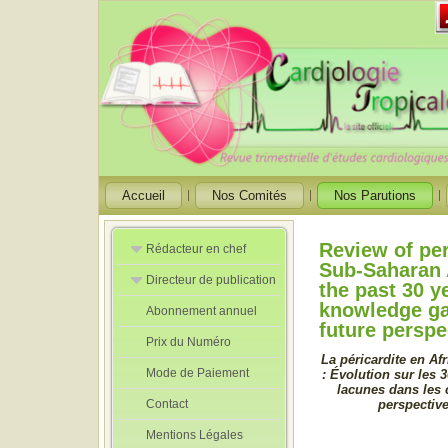
Accueil
Nos Comités
Nos Parutions
Review of per
Rédacteur en chef
Sub-Saharan 
Directeur de publication
Rédacteurs en
the past 30 y
Chef Adjoint
knowledge g
Abonnement annuel
Directeur de
future perspe
publication
Prix du Numéro
adjoint
La péricardite en Af
Mode de Paiement
: Évolution sur les 
lacunes dans les 
Contact
perspective
Mentions Légales