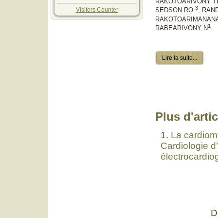
RAKOTOARIVONY 
3
Visitors Counter
SEDSON RO
, RAN
RAKOTOARIMANAN
1
RABEARIVONY N
.
Lire la suite...
Plus d'artic
La cardiomy
Cardiologie d’
électrocardi
D