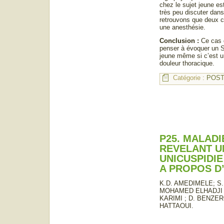
chez le sujet jeune es
très peu discuter dans 
retrouvons que deux 
une anesthésie.
Conclusion :
Ce cas d
penser à évoquer un S
jeune même si c’est u
douleur thoracique.
Catégorie :
POST
P25. MALAD
REVELANT U
UNICUSPIDIE
A PROPOS D’
K.D. AMEDIMELE; S.
MOHAMED ELHADJI 
KARIMI ; D. BENZER
HATTAOUI.