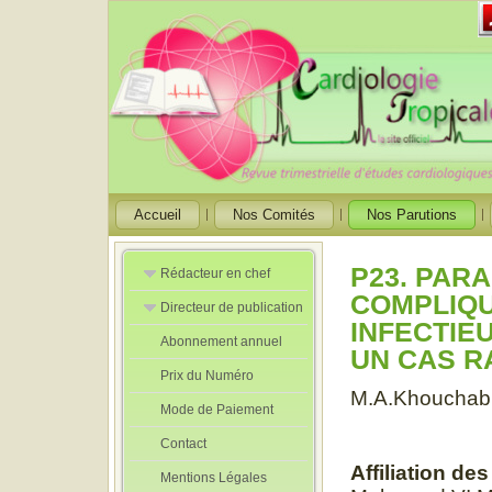
Accueil
Nos Comités
Nos Parutions
P23. PAR
Rédacteur en chef
COMPLIQU
Directeur de publication
Rédacteurs en
INFECTIEU
Chef Adjoint
Abonnement annuel
Directeur de
UN CAS R
publication
Prix du Numéro
adjoint
M.A.Khouchab, A
Mode de Paiement
Contact
Affiliation de
Mentions Légales