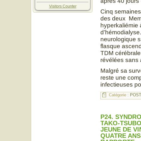
après 40 jours 
Visitors Counter
Cinq semaines 
des deux Membr
hyperkaliémie 
d’hémodialyse.
neurologique s’
flasque ascend
TDM cérébrale 
révélées sans 
Malgré sa surv
reste une comp
infectieuses po
Catégorie :
POST
P24. SYNDR
TAKO-TSUBO
JEUNE DE VI
QUATRE ANS 