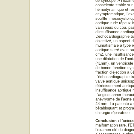
de syncope. A l’examen
consciente stable sur 
hémodynamique et resp
asymptomatique, l’e
souffle mésosystoliqu
aortique rude râpeux i
vaisseaux du cou, pa
d’insuffisance cardiaq
L’échocardiographie t
objectivé, un aspect d
rhumatismale à type 
aortique serré avec su
cm2, une insuffisance
une dilatation de l’ao
(41mm), un ventricule
de bonne fonction sys
fraction d’éjection à 
L’échocardiographie 
valve aortique unicusp
rétrécissement aortiqu
insuffisance aortique
L’angioscanner thorac
anévrysme de l’aorte
43 mm. La patiente a
bêtabloquant et prog
chirurgie réparatrice.
Conclusion :
L’unicu
malformation rare, l’
l’examen clé du diagno