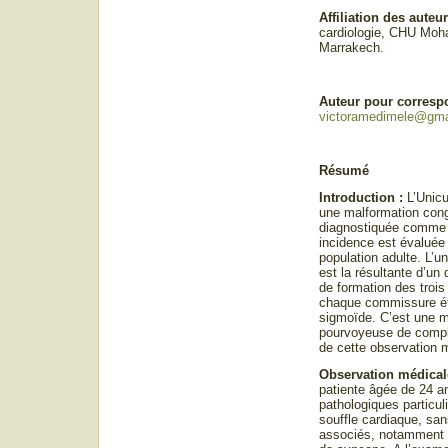
Affiliation des auteu
cardiologie, CHU Mo
Marrakech.
Auteur pour corresp
victoramedimele@gma
Résumé
Introduction :
L’Unicu
une malformation cong
diagnostiquée comme 
incidence est évaluée
population adulte. L’u
est la résultante d’un
de formation des troi
chaque commissure ét
sigmoïde. C’est une m
pourvoyeuse de complic
de cette observation 
Observation médical
patiente âgée de 24 a
pathologiques particu
souffle cardiaque, sa
associés, notamment 