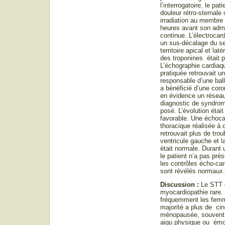
l’interrogatoire, le pat
douleur rétro-sternale 
irradiation au membre
heures avant son adm
continue. L’électroca
un sus-décalage du s
territoire apical et lat
des troponines était p
L’échographie cardiaq
pratiquée retrouvait u
responsable d’une ball
a bénéficié d’une cor
en évidence un réseau
diagnostic de syndrom
posé. L’évolution étai
favorable. Une échoca
thoracique réalisée à
retrouvait plus de trou
ventricule gauche et la
était normale. Durant 
le patient n’a pas prés
les contrôles écho-ca
sont révélés normaux.
Discussion :
Le STT 
myocardiopathie rare. 
fréquemment les femm
majorité a plus de ci
ménopausée, souvent
aigu physique ou émo