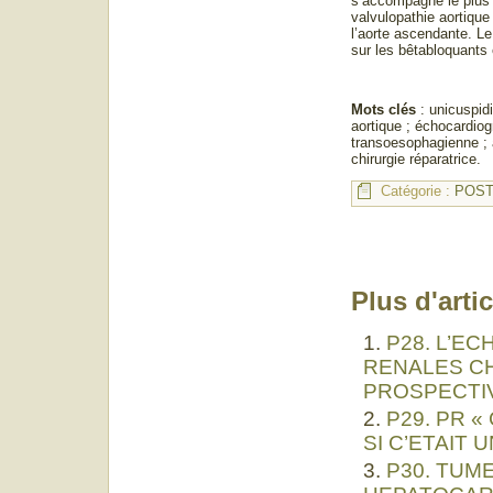
s’accompagne le plus
valvulopathie aortique
l’aorte ascendante. Le
sur les bêtabloquants e
Mots clés
: unicuspidi
aortique ; échocardiog
transoesophagienne ; 
chirurgie réparatrice.
Catégorie :
POST
Plus d'artic
P28. L’E
RENALES CH
PROSPECTIV
P29. PR «
SI C’ETAIT
P30. TUM