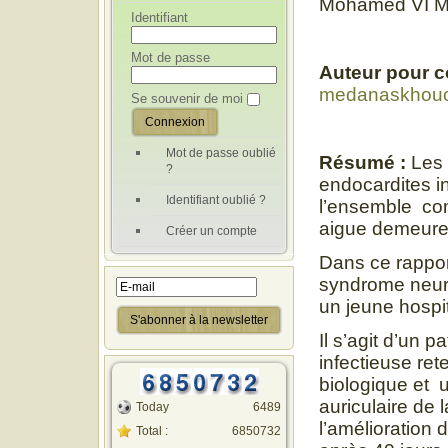
Mohamed VI Ma
Identifiant
Mot de passe
Auteur pour 
medanaskhou
Se souvenir de moi
Mot de passe oublié
Résumé :
Les 
?
endocardites i
Identifiant oublié ?
l’ensemble com
aigue demeure 
Créer un compte
Dans ce rappor
syndrome neur
un jeune hospit
Il s’agit d’un 
infectieuse ret
biologique et 
auriculaire de 
Today
6489
l’amélioration 
Total :
6850732