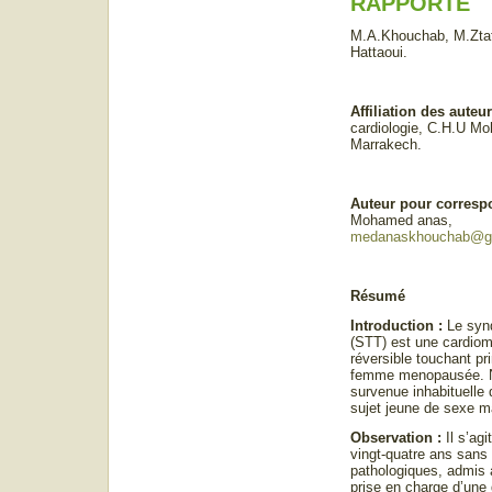
RAPPORTE
M.A.Khouchab, M.Ztati
Hattaoui.
Affiliation des auteu
cardiologie, C.H.U M
Marrakech.
Auteur pour corres
Mohamed anas,
medanaskhouchab@g
Résumé
Introduction :
Le syn
(STT) est une cardiom
réversible touchant pr
femme menopausée. N
survenue inhabituelle
sujet jeune de sexe m
Observation :
Il s’agi
vingt-quatre ans sans
pathologiques, admis
prise en charge d’une 