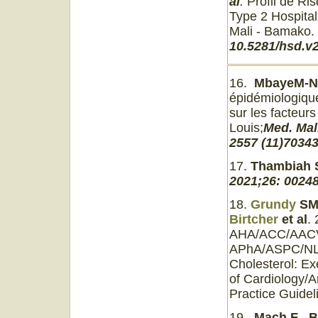
al
.
Profil de Ri
Type 2 Hospital
Mali - Bamako.
10.5281/hsd.v
16.
MbayeM-N,
épidémiologique
sur les facteurs
Louis;
Med. Mal
2557 (11)70343
17.
Thambiah S
2021;26: 00248
18.
Grundy
S
Birtcher
et al
.
AHA/ACC/AAC
APhA/ASPC/NLA
Cholesterol: E
of Cardiology/A
Practice Guidel
19.
Mach
F
,
B