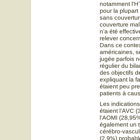
notamment l’HT
pour la plupar
sans couverture
couverture mal
n’a été effect
relever concern
Dans ce contex
américaines, se
jugée parfois n
régulier du bila
des objectifs de
expliquant la fa
étaient peu pre
patients à caus
Les indication
étaient l’AVC (
l’AOMI (28,95%
également un t
cérébro-vascul
(2,9%) probabl