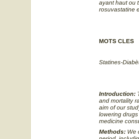
ayant haut ou t
rosuvastatine e
MOTS CLES
Statines-Diabèt
Introduction:
T
and mortality r
aim of our stud
lowering drugs 
medicine consu
Methods:
We c
period, includi