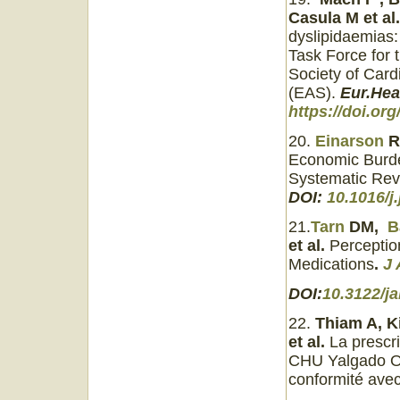
Casula M et al
dyslipidaemias
Task Force for
Society of Card
(EAS).
Eur.Hea
https://doi.or
20.
Einarson
R
Economic Burde
Systematic Re
DOI:
10.1016/j
21.
Tarn
DM,
Ba
et al
.
Perceptio
Medications
.
J
DOI:
10.3122/j
22.
Thiam A, K
et al.
La prescri
CHU Yalgado Ou
conformité ave