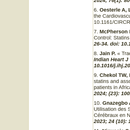
2024; 76(1): 80
6.
Oesterle A, 
the Cardiovasc
10.1161/CIRC
7.
McPherson
Control: Statin
26
‑
34. doi: 10.
8.
Jain P.
« Trad
Indian Heart J
10.1016/j.ihj.2
9.
Chekol TW, 
statins and ass
patients in Afr
2024; (23): 10
10.
Gnazegbo A,
Utilisation des
Cérébraux en N
2023; 24 (10): 