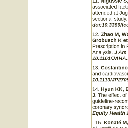
11.
Nigussie S
associated fact
attended at Jug
sectional study.
doi:10.3389/fc
12.
Zhao M, Woo
Grobusch K et
Prescription in
Analysis.
J Am 
10.1161/JAHA.
13.
Costantino
and cardiovasc
10.1113/JP270
14.
Hyun KK, B
J
. The effect o
guideline-recom
coronary syndr
Equity Health 
15.
Konaté M,