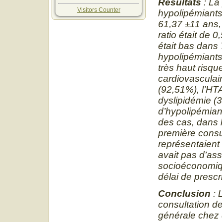
Résultats
: La
Visitors Counter
hypolipémiants
61,37 ±11 ans,
ratio était de
était bas dans
hypolipémiants 
très haut risqu
cardiovasculair
(92,51%), l’HT
dyslipidémie (
d’hypolipémian
des cas, dans l
première consu
représentaient 
avait pas d’ass
socioéconomiqu
délai de prescr
Conclusion
: 
consultation de
générale chez 