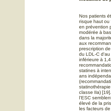
Nos patients é
risque haut ou 
en prévention p
modérée à base
dans la majori
aux recommanda
prescription de
du LDL-C d'au
inférieure à 1
recommandation
statines à int
ans indépenda
(recommandation
statinothérapi
classe IIa) [1
l’ESC semblent
élevé de la pri
les facteurs d