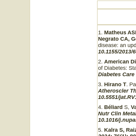
1.
Matheus A
Negrato CA, 
disease: an up
10.1155/2013/
2.
American Di
of Diabetes: S
Diabetes Care 
3.
Hirano T
. P
Atheroscler Th
10.5551/jat.RV
4.
Béliard
S,
V
Nutr Clin Meta
10.1016/j.nupa
5.
Kalra S, Ra