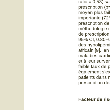
ratio = 0,53) sa
prescription (p
moyen plus fai
importante (72%
prescription de
méthodologie d
de prescription
95% CI, 0.80–0.
des hypolipémia
africain [9], en
maladies cardi
et à leur surv
faible taux de 
également s’ex
patients dans n
prescription des
Facteur de ri