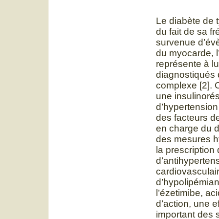
Le diabète de 
du fait de sa f
survenue d’évè
du myocarde, l’
représente à l
diagnostiqués 
complexe [2]. C
une insulinorés
d’hypertension 
des facteurs de
en charge du di
des mesures hy
la prescriptio
d’antihypertens
cardiovasculaire
d’hypolipémiant
l’ézetimibe, a
d’action, une ef
important des s