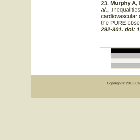
23.
Murphy A, 
al.
,
.Inequalitie
cardiovascular 
the PURE obser
292
‑
301. doi: 
Copyright © 2013, Car