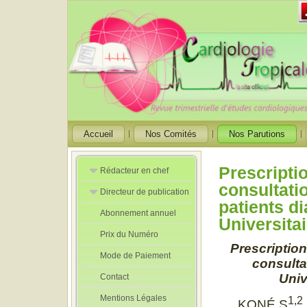
Accueil
Nos Comités
Nos Parutions
Prescripti
Rédacteur en chef
consultati
Directeur de publication
Rédacteurs en
patients d
Chef Adjoint
Abonnement annuel
Directeur de
Universita
publication
Prix du Numéro
adjoint
Prescription
Mode de Paiement
consulta
Univ
Contact
Mentions Légales
1,2
KONÉ S