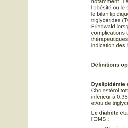
notamment , l’e
l’obésité ou l
le bilan lipidi
triglycérides (
Friedwald lorsq
complications 
thérapeutiques 
indication des 
Définitions o
Dyslipidémie
é
Cholestérol tot
inférieur à 0,3
et/ou de trigly
Le diabète
éta
l’OMS :