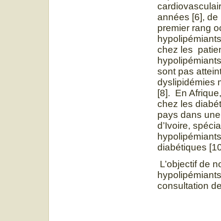
cardiovasculair
années [6], de
premier rang o
hypolipémiants 
chez les patien
hypolipémiants 
sont pas attein
dyslipidémies m
[8]. En Afrique
chez les diabé
pays dans une 
d’Ivoire, spéci
hypolipémiants
diabétiques [10
L’objectif de n
hypolipémiants
consultation d