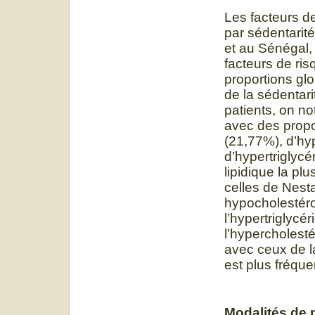
Les facteurs d
par sédentarité
et au Sénégal
facteurs de ri
proportions gl
de la sédentari
patients, on no
avec des propo
(21,77%), d’hy
d’hypertriglycé
lipidique la pl
celles de Nesta 
hypocholestér
l’hypertriglyc
l’hypercholest
avec ceux de la
est plus fréque
Modalités de 