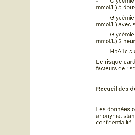
- Glycémie à 
mmol/L) à deux
- Glycémie a
mmol/L) avec 
- Glycémie po
mmol/L) 2 heur
- HbA1c supé
Le risque car
facteurs de ris
Recueil des 
Les données on
anonyme, stand
confidentialité.