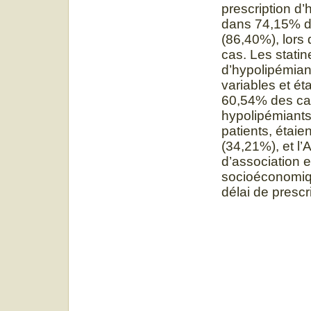
prescription d’
dans 74,15% de
(86,40%), lors
cas. Les statin
d’hypolipémiant
variables et é
60,54% des cas 
hypolipémiant
patients, étaie
(34,21%), et l’
d’association e
socioéconomiqu
délai de prescr