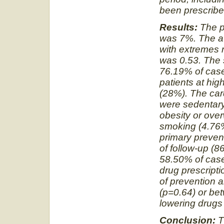
been prescribed
Results:
The pr
was 7%. The av
with extremes r
was 0.53. The 
76.19% of case
patients at hig
(28%). The card
were sedentary
obesity or ove
smoking (4.76%
primary prevent
of follow-up (8
58.50% of case
drug prescript
of prevention 
(p=0.64) or bet
lowering drugs
Conclusion:
Th