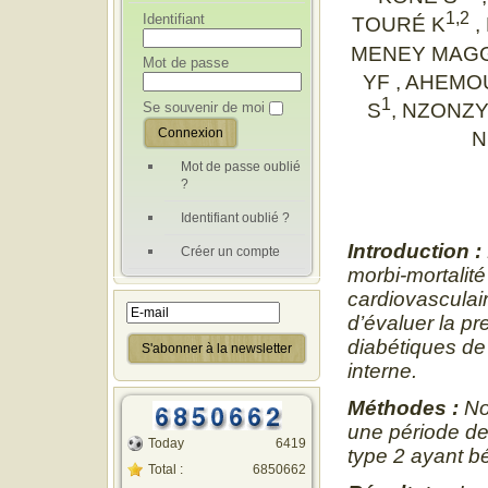
1,2
Identifiant
TOURÉ K
,
MENEY MAG
Mot de passe
YF , AHEMO
1
Se souvenir de moi
S
, NZONZ
N
Mot de passe oublié
?
Identifiant oublié ?
Introduction :
Créer un compte
morbi-mortalit
cardiovasculair
d’évaluer la pr
diabétiques de
interne.
Méthodes :
No
une période de
Today
6419
type 2 ayant bé
Total :
6850662