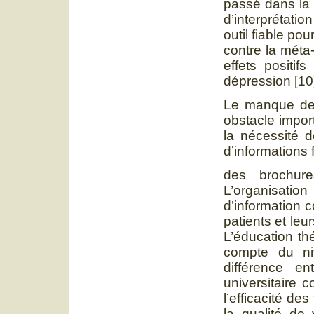
passé dans la 
d’interprétati
outil fiable pou
contre la méta
effets positif
dépression [10
Le manque de 
obstacle impor
la nécessité d
d’informations
des brochure
L’organisatio
d’information c
patients et leu
L’éducation th
compte du niv
différence e
universitaire c
l’efficacité de
la qualité de