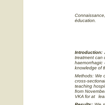
Connaissance, 
éducation.
Introduction:
A
treatment can 
haemorrhagic c
knowledge of t
Methods: We co
cross-section
teaching hospi
from November 
VKA for at lea
Results:
We se