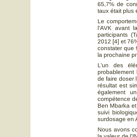
65,7% de conn
taux était plus
Le comporteme
l’AVK avant l
participants 
2012 [4] et 76
constater que 
la prochaine pr
L’un des élé
probablement 
de faire doser
résultat est si
également un
compétence des 
Ben Mbarka et 
suivi biologiq
surdosage en A
Nous avons con
la valeur de l