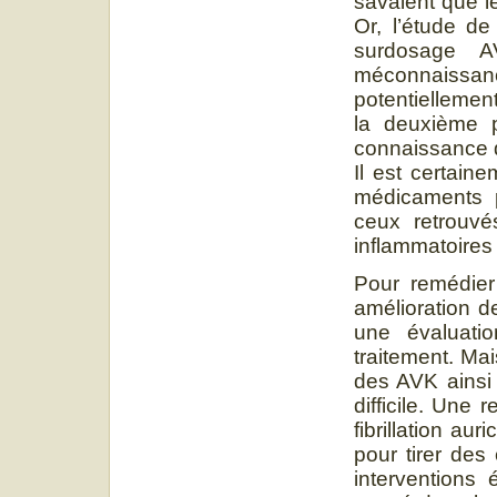
savaient que l
Or, l’étude de
surdosage A
méconnaissa
potentiellemen
la deuxième p
connaissance de
Il est certain
médicaments p
ceux retrouvé
inflammatoires
Pour remédie
amélioration d
une évaluati
traitement. Mai
des AVK ainsi 
difficile. Une
fibrillation a
pour tirer des
interventions