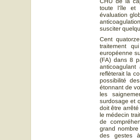
CHU de la capi
toute l’île e
évaluation gl
anticoagulatio
susciter quelqu
Cent quatorze
traitement qu
européenne sur 
(FA) dans 8 p
anticoagulant 
reflèterait la
possibilité de
étonnant de vo
les saigneme
surdosage et q
doit être arrê
le médecin tra
de compréhen
grand nombre 
des gestes à