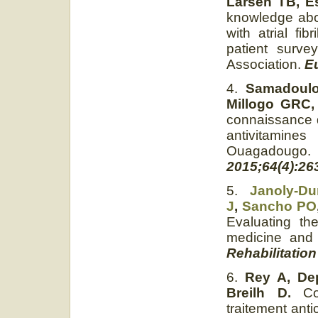
Larsen TB, E
knowledge abou
with atrial fi
patient surv
Association.
E
4.
Samadoulo
Millogo GRC,
connaissance d
antivitamin
Ouagadougo
2015;64(4):
263
5.
Janoly-D
J
,
Sancho PO
Evaluating th
medicine and r
Rehabilitation
6.
Rey A, Dep
Breilh D.
Com
traitement ant