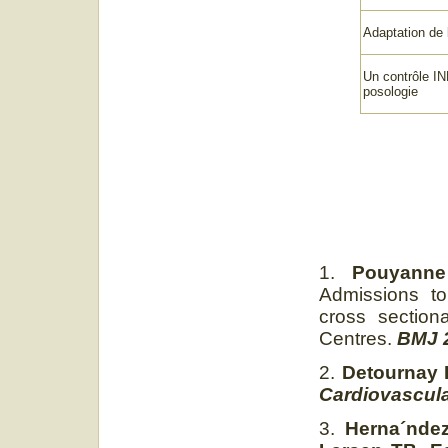
Adaptation de
Un contrôle I
posologie
1.
Pouyanne
Admissions to
cross section
Centres.
BMJ 2
2.
Detournay 
Cardiovascula
3.
Herna´ndez