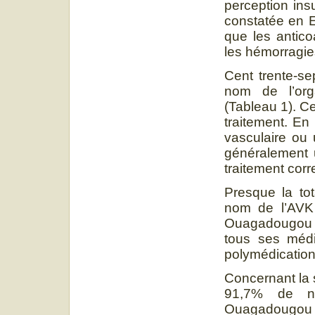
perception ins
constatée en 
que les antico
les hémorragies
Cent trente-se
nom de l’org
(Tableau 1). C
traitement. En
vasculaire ou 
généralement u
traitement cor
Presque la tot
nom de l’AVK 
Ouagadougou [
tous ses médi
polymédication
Concernant la s
91,7% de no
Ouagadougou en