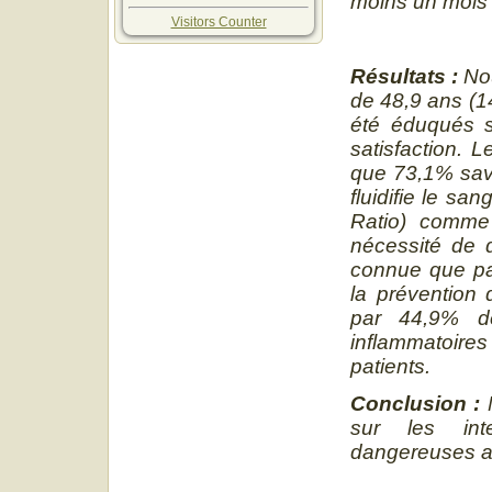
moins un mois 
Visitors Counter
Résultats :
No
de 48,9 ans (1
été éduqués 
satisfaction. 
que 73,1% sava
fluidifie le san
Ratio) comme 
nécessité de d
connue que par
la prévention
par 44,9% de
inflammatoires
patients.
Conclusion :
sur les inte
dangereuses ain