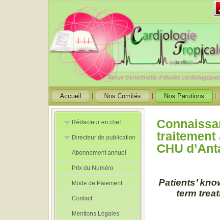
Accueil
Nos Comités
Nos Parutions
Connaissan
Rédacteur en chef
traitement
Directeur de publication
Rédacteurs en
CHU d’Ant
Chef Adjoint
Abonnement annuel
Directeur de
publication
Prix du Numéro
adjoint
Patients’ kno
Mode de Paiement
term trea
Contact
Mentions Légales