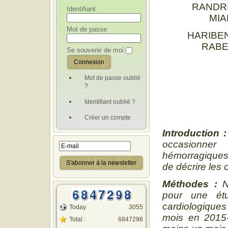
RANDRI
Identifiant
MIA
Mot de passe
HARIBEN
RABE
Se souvenir de moi
Mot de passe oublié
?
Identifiant oublié ?
Créer un compte
Introduction 
occasionner 
hémorragiques 
de décrire les 
Méthodes :
N
pour une étu
cardiologiques
Today
3055
mois en 2015-
Total :
6847298