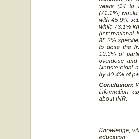
years (14 to 
(71.1%) would
with 45.9% sat
while 73.1% kn
(International
85.3% specifie
to dose the I
10.3% of parti
overdose and
Nonsteroidal a
by 40.4% of pat
Conclusion:
W
information ab
about INR.
Knowledge, vit
education.