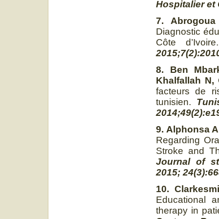
Hospitalier et 
7. Abrogoua
Diagnostic édu
Côte d’Ivoir
2015;7(2):201
8. Ben Mbar
Khalfallah N,
facteurs de 
tunisien.
Tuni
2014;49(2):e1
9. Alphonsa A
Regarding Ora
Stroke and Th
Journal of s
2015; 24(3):6
10. Clarkesm
Educational an
therapy in patie