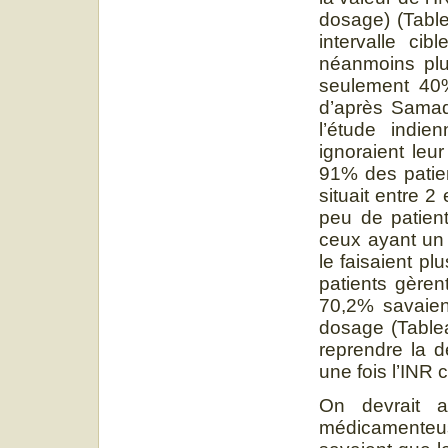
dosage) (Tabl
intervalle cib
néanmoins plu
seulement 40%
d’après Samad
l’étude indi
ignoraient leu
91% des patien
situait entre 2
peu de patient
ceux ayant un 
le faisaient p
patients gère
70,2% savaien
dosage (Table
reprendre la 
une fois l’INR c
On devrait au
médicamenteus