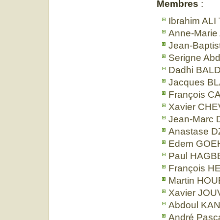
Membres
:
Ibrahim ALI
Anne-Mari
Jean-Bapti
Serigne Abd
Dadhi BALD
Jacques B
François C
Xavier CHE
Jean-Marc
Anastase D
Edem GOEH
Paul HAGBE
François HE
Martin HOU
Xavier JOU
Abdoul KAN
André Pasc