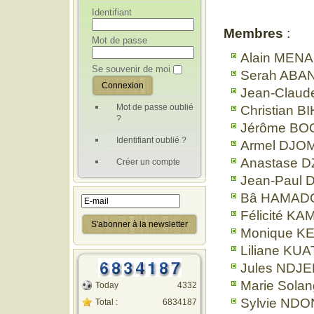
Identifiant
Membres
:
Mot de passe
Alain MEN
Se souvenir de moi
Serah ABA
Jean-Clau
Mot de passe oublié
Christian 
?
Jérôme BO
Identifiant oublié ?
Armel DJ
Anastase 
Créer un compte
Jean-Paul
Bâ HAMAD
Félicité K
Monique K
Liliane KUA
Jules NDJE
Marie Sol
Today
4332
Sylvie ND
Total :
6834187