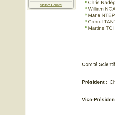
Chris Nad
Visitors Counter
William N
Marie NTE
Cabral TA
Martine T
Comité Scienti
Président
: Ch
Vice-Présiden