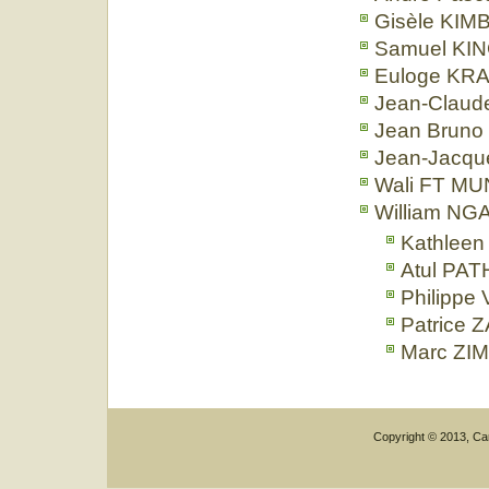
Gisèle KIM
Samuel KIN
Euloge KR
Jean-Claud
Jean Bruno
Jean-Jacq
Wali FT MU
William NG
Kathlee
Atul PAT
Philippe
Patrice
Marc ZI
Copyright © 2013, Car