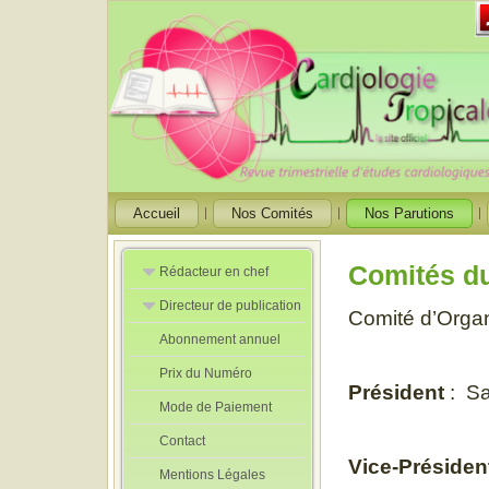
Accueil
Nos Comités
Nos Parutions
Comités d
Rédacteur en chef
Directeur de publication
Rédacteurs en
Comité d’Orga
Chef Adjoint
Abonnement annuel
Directeur de
publication
Prix du Numéro
adjoint
Président
: S
Mode de Paiement
Contact
Vice-Présiden
Mentions Légales