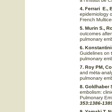
à l’Institut de 
4. Ferrari E.,
epidemiology o
French Multice
5. Murin S., R
outcomes after
pulmonary em
6. Konstantinid
Guidelines on
pulmonary em
7. Roy PM, Col
and méta-analys
pulmonary em
8. Goldhaber S
embolism: clini
Pulmonary Emb
353:1386-138
9. Yamaki T, 