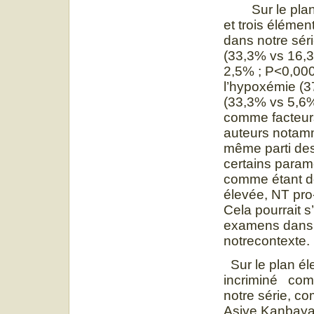
Sur le plan c
et trois élémen
dans notre séri
(33,3% vs 16,3
2,5% ; P<0,000
l’hypoxémie (3
(33,3% vs 5,6%
comme facteurs
auteurs notamm
même parti de
certains paramè
comme étant des
élevée, NT pro
Cela pourrait s
examens dans
no
Sur le plan él
incriminé comm
notre série, c
Asiye Kanbaya 