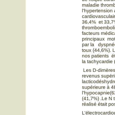
maladie thromb
l’hypertension 
cardiovasculai
36,4% et 33,7%
thromboemboliq
facteurs médic
principaux mot
par la dyspnée
toux (44,6%). 
nos patients é
la tachycardie 
Les D-dimères
revenus supérie
lacticodéshydr
supérieure à 48
l’hypocapnie(6
(41,7%) .Le N 
réalisé était p
L’électrocard