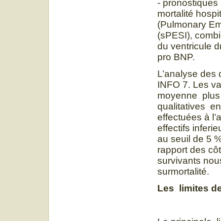
- pronostiques 
mortalité hosp
(Pulmonary Emb
(sPESI), combi
du ventricule d
pro BNP.
L’analyse des d
INFO 7. Les va
moyenne plus o
qualitatives e
effectuées à l’
effectifs infer
au seuil de 5 
rapport des cô
survivants nou
surmortalité.
Les limites de