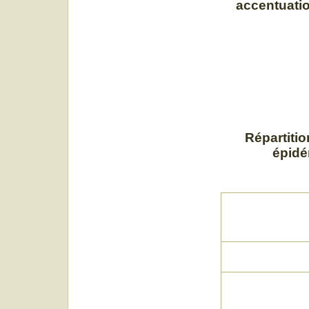
accentuatio
Répartitio
épidé