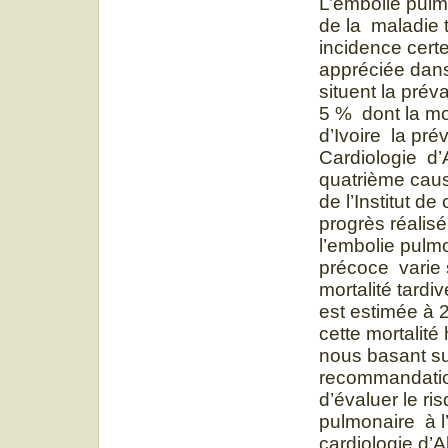
L’embolie pulm
de la maladie
incidence cert
appréciée dans 
situent la pré
5 % dont la mo
d’Ivoire la pré
Cardiologie d’A
quatrième cause
de l’Institut d
progrès réalis
l’embolie pulm
précoce varie s
mortalité tardi
est estimée à 
cette mortalité
nous basant su
recommandation
d’évaluer le ri
pulmonaire à l’
cardiologie d’A