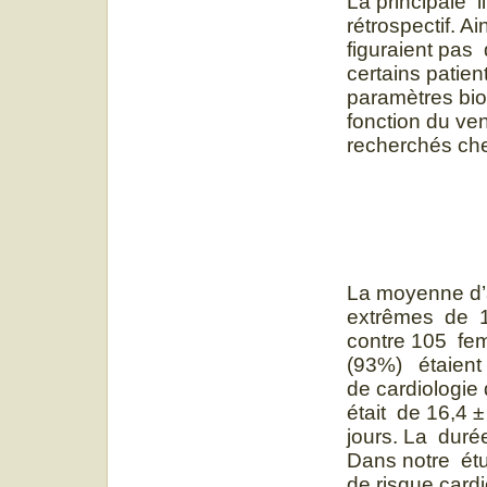
La principale l
rétrospectif. 
figuraient pas 
certains patient
paramètres bio
fonction du ven
recherchés che
La moyenne d’
extrêmes de 1
contre 105 fem
(93%) étaient 
de cardiologie
était de 16,4 
jours. La duré
Dans notre étu
de risque cardi