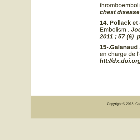
thromboembolis
chest disease
14. Pollack et 
Embolism .
Jou
2011 ; 57 (6) 
15-.Galanaud J
en charge de l
htt://dx.doi.or
Copyright © 2013, Car