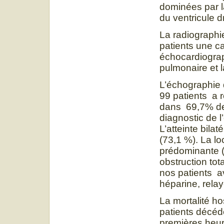
dominées par l
du ventricule d
La radiographi
patients une c
échocardiograp
pulmonaire et la
L’échographie 
99 patients a
dans 69,7% des
diagnostic de 
L’atteinte bila
(73,1 %). La l
prédominante 
obstruction tot
nos patients a
héparine, relay
La mortalité ho
patients décédé
premières heur