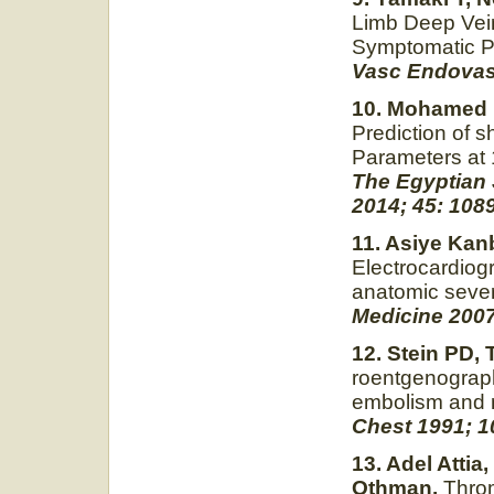
Limb Deep Vein
Symptomatic P
Vasc Endovasc
10. Mohamed
Prediction of 
Parameters at 
The Egyptian 
2014; 45: 108
11. Asiye Kan
Electrocardiogr
anatomic sever
Medicine 2007
12. Stein PD, 
roentgenograph
embolism and n
Chest 1991; 1
13.
Adel Attia
Othman.
Throm