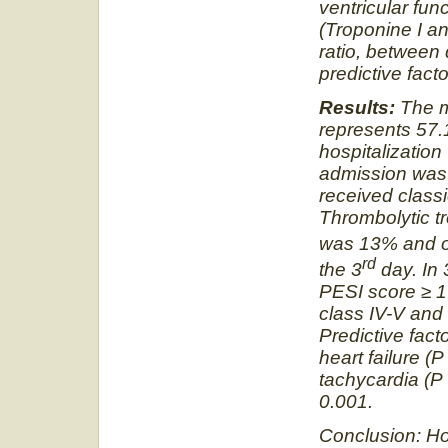
ventricular fu
(Troponine I a
ratio, between
predictive facto
Results:
The m
represents 57.
hospitalizatio
admission was
received classi
Thrombolytic t
was 13% and o
rd
the 3
day. In 
PESI score
≥
1
class IV-V and
Predictive facto
heart failure (
tachycardia (
0.001.
Conclusion: Ho