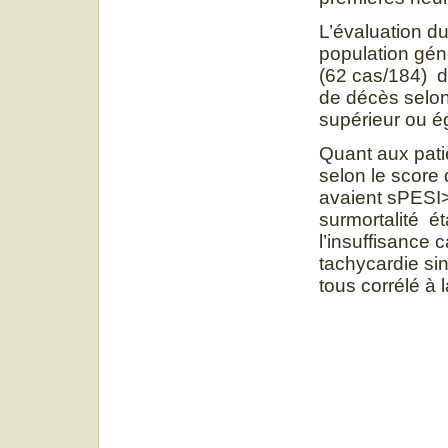
L’évaluation du
population gén
(62 cas/184) d
de décès selon
supérieur ou ég
Quant aux pati
selon le score
avaient sPESI> 
surmortalité é
l’insuffisance 
tachycardie si
tous corrélé à l