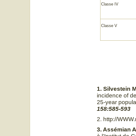
Class
Class
1. Silvestein 
incidence of d
25-year popula
158:585-593
2. http://WWW.
3. Assémian A