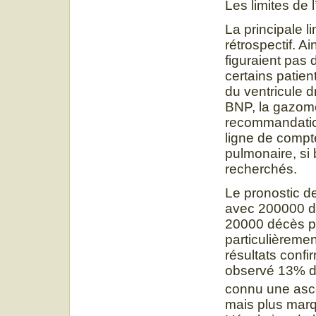
Les limites de 
La principale l
rétrospectif. A
figuraient pas 
certains patient
du ventricule d
BNP, la gazomét
recommandation
ligne de compte
pulmonaire, si 
recherchés.
Le pronostic 
avec 200000 d
20000 décès po
particulièreme
résultats confi
observé 13% de
connu une asce
mais plus marqu