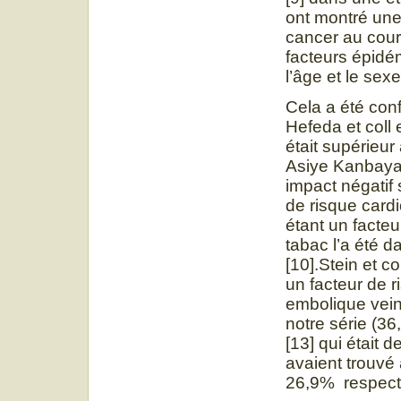
ont montré une 
cancer au cour
facteurs épid
l’âge et le sexe
Cela a été co
Hefeda et coll
était supérieur
Asiye Kanbaya e
impact négatif 
de risque card
étant un facte
tabac l’a été
[10].Stein et co
un facteur de 
embolique vei
notre série (36,
[13] qui était 
avaient trouvé
26,9% respec