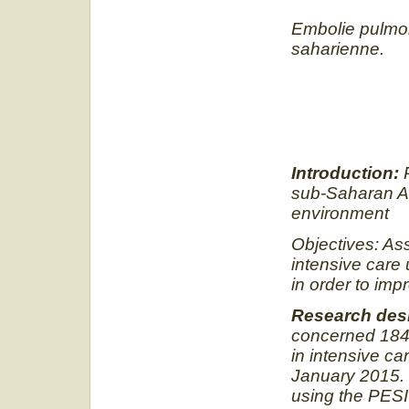
Embolie pulmona
saharienne
.
Introduction:
P
sub-Saharan Af
environment
Objectives: As
intensive care 
in order to im
Research des
concerned 184 
in intensive c
January 2015. T
using the PESI