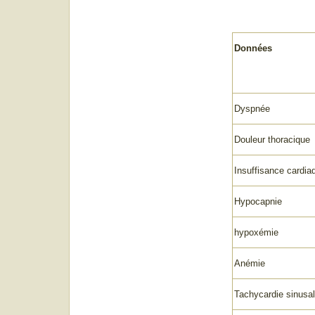
Données
Dyspnée
Douleur thoracique
Insuffisance cardia
Hypocapnie
hypoxémie
Anémie
Tachycardie sinusa