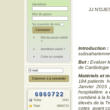
Identifiant
JJ N’DJE
Mot de passe
Se souvenir de moi
Mot de passe oublié
?
Introduction :
Identifiant oublié ?
subsaharienne
Créer un compte
But :
Evaluer le
de Cardiologie
Matériels et 
184 patients h
Janvier 2015 p
hospitalière a
combiné à la fo
Today
1041
élevés de la 
Total :
6860722
cotes ayant c