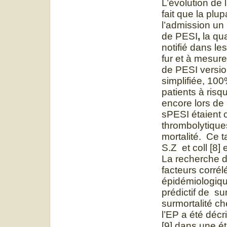
L’évolution de 
fait que la plu
l’admission un 
de PESI
,
la qua
notifié dans le
fur et à mesur
de PESI versio
simplifiée, 10
patients à risq
encore lors de 
sPESI étaient c
thrombolytique
mortalité. Ce 
S.Z et coll [8] 
La recherche de
facteurs corrél
épidémiologiqu
prédictif de su
surmortalité ch
l’EP a été décr
[9] dans une é