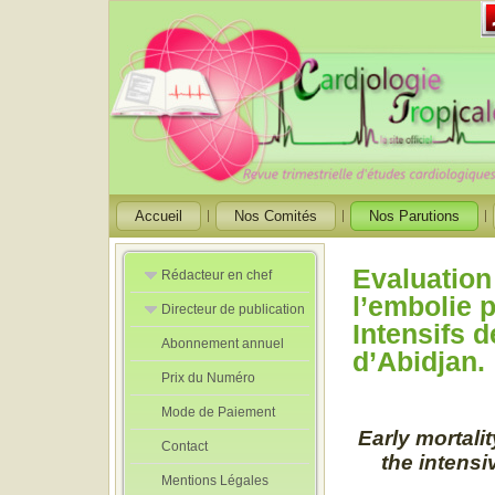
Accueil
Nos Comités
Nos Parutions
Evaluation
Rédacteur en chef
l’embolie 
Directeur de publication
Rédacteurs en
Intensifs d
Chef Adjoint
Abonnement annuel
Directeur de
d’Abidjan.
publication
Prix du Numéro
adjoint
Mode de Paiement
Early mortali
Contact
the intensi
Mentions Légales