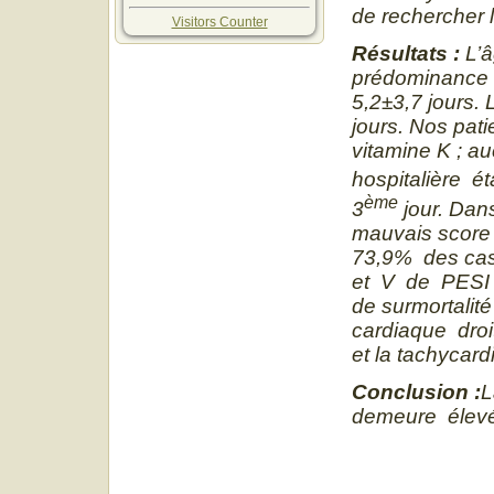
de rechercher l
Visitors Counter
Résultats :
L’
prédominance 
5,2
±
3,7 jours.
jours. Nos pati
vitamine K ; au
hospitalière é
ème
3
jour. Dan
mauvais score 
73,9% des cas
et V de PESI ;
de surmortalité
cardiaque droi
et la tachycard
Conclusion
:
L
demeure élevé