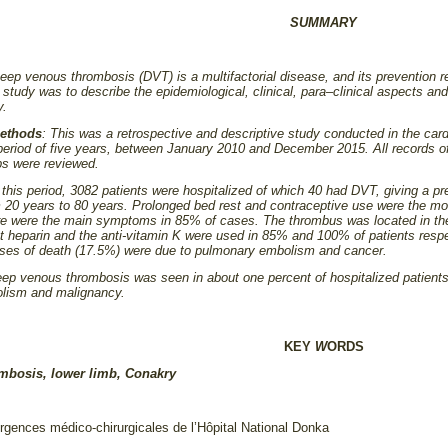
SUMMARY
Deep venous thrombosis (DVT) is a multifactorial disease, and its prevention r
s study was to describe the epidemiological, clinical, para–clinical aspects a
y.
methods
: This was a retrospective and descriptive study conducted in the car
 period of five years, between January 2010 and December 2015. All records o
mbs were reviewed.
g this period, 3082 patients were hospitalized of which 40 had DVT, giving a 
 20 years to 80 years. Prolonged bed rest and contraceptive use were the mos
ure were the main symptoms in 85% of cases. The thrombus was located in t
t heparin and the anti-vitamin K were used in 85% and 100% of patients respe
ases of death (17.5%) were due to pulmonary embolism and cancer.
eep venous thrombosis was seen in about one percent of hospitalized patient
lism and malignancy.
KEY
W
ORDS
mbosis, lower limb, Conakry
rgences médico-chirurgicales de l’Hôpital National Donka