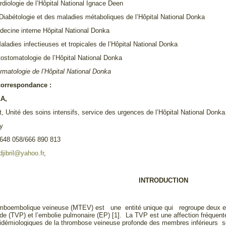
rdiologie de l’Hôpital National Ignace Deen
 Diabétologie et des maladies métaboliques de l’Hôpital National Donka
decine interne Hôpital National Donka
ladies infectieuses et tropicales de l’Hôpital National Donka
ostomatologie de l’Hôpital National Donka
rmatologie de l’Hôpital National Donka
correspondance :
LA,
, Unité des soins intensifs, service des urgences de l’Hôpital National Donka
y
648 058/666 890 813
djibril@yahoo.fr
,
INTRODUCTION
omboembolique veineuse (MTEV) est une entité unique qui regroupe deux exp
de (TVP) et l’embolie pulmonaire (EP) [1]. La TVP est une affection fréquente 
démiologiques de la thrombose veineuse profonde des membres inférieurs so