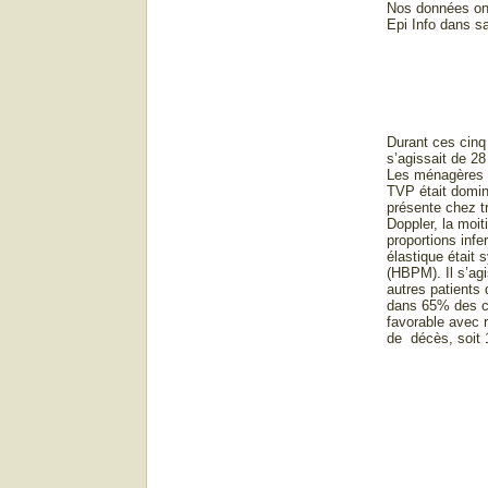
Nos données ont 
Epi Info dans sa
Durant ces cinq
s’agissait de 2
Les ménagères é
TVP était domin
présente chez tr
Doppler, la moit
proportions infe
élastique était
(HBPM). Il s’ag
autres patients
dans 65% des cas
favorable avec 
de décès, soit 