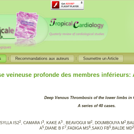
s
Recommandations aux auteurs
Soumettre un Article
 veineuse profonde des membres inférieurs: A
Deep Venous Thrombosis of the lower limbs in 
A series of 40 cases.
2
3
3
2
2
,SYLLA IS2
, CAMARA I
, KAKE A
, BEAVOGUI M
, DOUMBOUYA M
,BA
5
7
6
5
A
,DIANE B F
,FADIGA MS
,SAKO FB
,BALDE MD