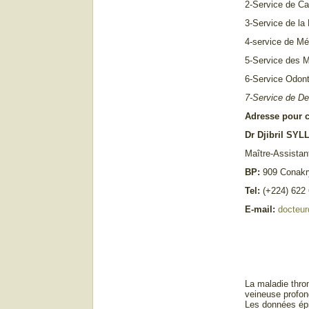
2-Service de Ca
3-Service de la
4-service de Mé
5-Service des Ma
6-Service Odont
7-Service de De
Adresse pour 
Dr Djibril SYL
Maître-Assistant
BP:
909 Conakr
Tel:
(+224) 622 
E-mail:
docteur
La maladie thr
veineuse profon
Les données épi