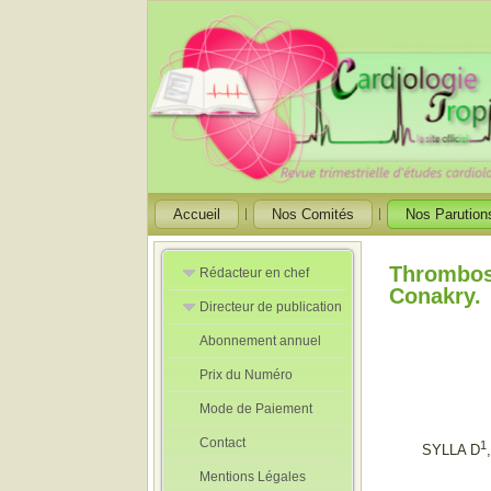
Accueil
Nos Comités
Nos Parution
Thrombose
Rédacteur en chef
Conakry.
Directeur de publication
Rédacteurs en
Chef Adjoint
Abonnement annuel
Directeur de
publication
Prix du Numéro
adjoint
Mode de Paiement
Contact
1
SYLLA D
Mentions Légales