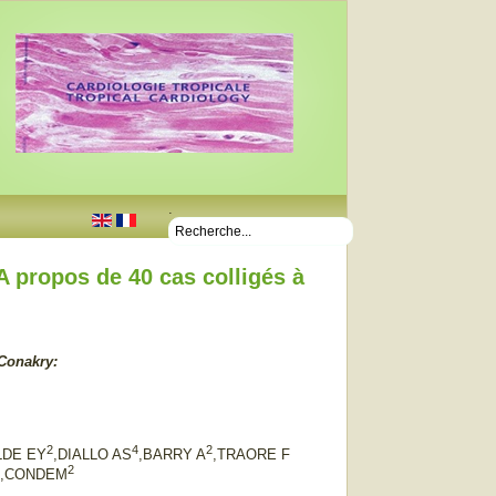
.
 propos de 40 cas colligés à
Conakry:
2
4
2
LDE EY
,DIALLO AS
,BARRY A
,TRAORE F
2
2
,CONDEM