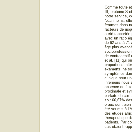
Comme toute étu
III, protéine S 
notre service, c
Néanmoins, elle
femmes dans not
facteurs de risq
a été rapportée 
avec un ratio é
de 62 ans à 71 
âge plus avancé
socioprofession
de contraceptif
et al. [11] qui 
proportions infé
examens ne sont
symptômes dans 
clinique pour u
inférieurs nous 
absence de flux
proximale et sym
parfaite du cail
soit 66,67% des 
oraux sont bien 
été soumis à l’
des études afri
thérapeutique d
patients. Par c
cas étaient rap