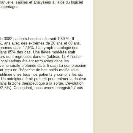
nuelle, saisies et analysées à l’aide du logiciel
ourcentages.
 3082 patients hospitalisés soit 1,30 %. Il
 51 ans avec des extrêmes de 20 ans et 80 ans.
ionnaires dans 17,5%. La symptomatologie des
 dans 85% des cas. Une fièvre modérée était
rs sont regroupés dans le (tableau 1). A l’écho-
localisations étaient retrouvées dans les
la veine surale profonde dans 6 cas).La compression
nt reçu de l’héparine de bas poids moléculaire
utilisée chez tous nos patients y compris les six
n antalgique était prescrit pour calmer la douleur
ns la zone thérapeutique à la sortie. L’évolution
 (82,5%). Cependant, nous avons enregistré 7 cas