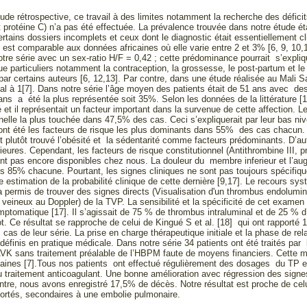
de rétrospective, ce travail à des limites notamment la recherche des déficit
et protéine C) n’a pas été effectuée. La prévalence trouvée dans notre étude ét
ertains dossiers incomplets et ceux dont le diagnostic était essentiellement 
 est comparable aux données africaines où elle varie entre 2 et 3% [6, 9, 1
re série avec un sex-ratio H/F = 0,42 ; cette prédominance pourrait s’expliq
ue particuliers notamment la contraception, la grossesse, le post-partum et le
par certains auteurs [6, 12,13]. Par contre, dans une étude réalisée au Mali Sa
gal à 1[7]. Dans notre série l’âge moyen des patients était de 51 ans avec d
ans a été la plus représentée soit 35%. Selon les données de la littérature [
 et il représentait un facteur important dans la survenue de cette affection.
nelle la plus touchée dans 47,5% des cas. Ceci s’expliquerait par leur bas ni
 ont été les facteurs de risque les plus dominants dans 55% des cas chacun. C
ont plutôt trouvé l’obésité et la sédentarité comme facteurs prédominants. D’a
rieures. Cependant, les facteurs de risque constitutionnel (Antithrombine III, 
 pas encore disponibles chez nous. La douleur du membre inferieur et l’augm
85% chacune. Pourtant, les signes cliniques ne sont pas toujours spécifique
ne estimation de la probabilité clinique de cette dernière [9,17]. Le recours 
a permis de trouver des signes directs (Visualisation d'un thrombus endoluminal
 veineux au Doppler) de la TVP. La sensibilité et la spécificité de cet examen
ptomatique [17]. Il s’agissait de 75 % de thrombus intraluminal et de 25 % d’
lot. Ce résultat se rapproche de celui de Kingué S et al. [18] qui ont rapporté
cas de leur série. La prise en charge thérapeutique initiale et la phase de rel
définis en pratique médicale. Dans notre série 34 patients ont été traités par 
AVK sans traitement préalable de l’HBPM faute de moyens financiers. Cette mét
caines [7].Tous nos patients ont effectué régulièrement des dosages du TP e
u traitement anticoagulant. Une bonne amélioration avec régression des sig
ontre, nous avons enregistré 17,5% de décès. Notre résultat est proche de cel
portés, secondaires à une embolie pulmonaire.