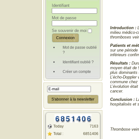
Identifiant
Mot de passe
Introduction :
L
Se souvenir de moi
milieu médico-ch
thromboses vei
Patients et mé
Mot de passe oublié
sur une période
?
inférieurs confi
Identifiant oublié ?
Résultats :
Dur
moyen était de 5
Créer un compte
plus dominants 
L’écho-Doppler 
commune chez 2
L’évolution éta
cancer.
Conclusion :
La
hospitalisés et
Today
7163
Thrombose veine
Total :
6851406