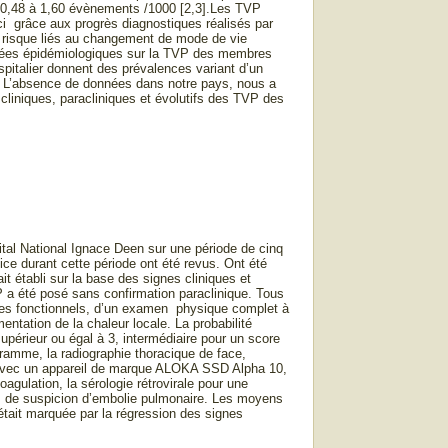
de 0,48 à 1,60 évènements /1000 [2,3].Les TVP
ci grâce aux progrès diagnostiques réalisés par
e risque liés au changement de mode de vie
données épidémiologiques sur la TVP des membres
ospitalier donnent des prévalences variant d’un
]. L’absence de données dans notre pays, nous a
 cliniques, paracliniques et évolutifs des TVP des
pital National Ignace Deen sur une période de cinq
ice durant cette période ont été revus. Ont été
it établi sur la base des signes cliniques et
P a été posé sans confirmation paraclinique. Tous
ignes fonctionnels, d’un examen physique complet à
ntation de la chaleur locale. La probabilité
 supérieur ou égal à 3, intermédiaire pour un score
gramme, la radiographie thoracique de face,
ux avec un appareil de marque ALOKA SSD Alpha 10,
agulation, la sérologie rétrovirale pour une
 cas de suspicion d’embolie pulmonaire. Les moyens
 était marquée par la régression des signes