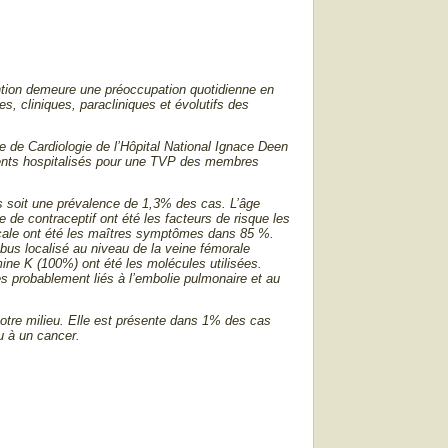
ention demeure une préoccupation quotidienne en
es, cliniques, paracliniques et évolutifs des
ce de Cardiologie de l’Hôpital National Ignace Deen
tients hospitalisés pour une TVP des membres
s soit une prévalence de 1,3
%
des cas. L’âge
 de contraceptif ont été les facteurs de risque les
ocale ont été les maîtres symptômes dans 85 %.
bus localisé au niveau de la veine fémorale
amine K (100
%
) ont été les molécules utilisées.
s probablement liés à l’embolie pulmonaire et au
otre milieu. Elle est présente dans 1% des cas
u à un cancer.