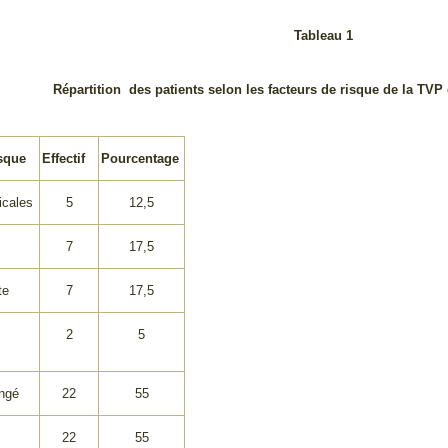
Tableau 1
Répartition des patients selon les facteurs de risque de la TV
isque
Effectif
Pourcentage
icales
5
12,5
7
17,5
te
7
17,5
2
5
ongé
22
55
22
55