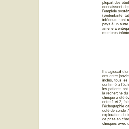
plupart des étu
connaissent dep
l’emploie systé
(Sédentarité, t
inférieurs sont 
pays à un autre
amené à entrepre
membres inférie
Il s’agissait d’
ans entre janvi
inclus, tous les
confirmé à l’éc
les patients on
la recherche du
clinique a été é
entre 1 et 2, fa
l’échographie c
doté de sonde 7.
exploration du t
de prise en char
cliniques avec u