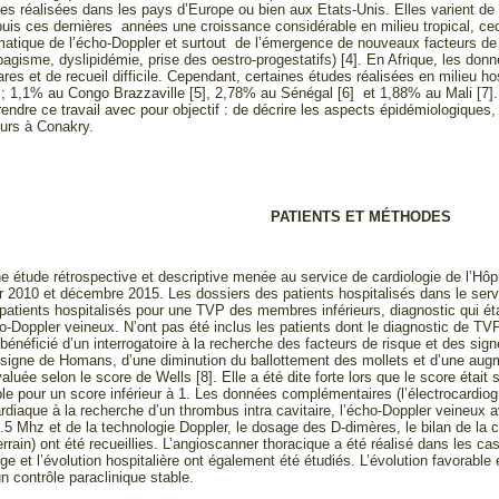
des réalisées dans les pays d’Europe ou bien aux Etats-Unis. Elles varient 
uis ces dernières années une croissance considérable en milieu tropical, ce
matique de l’écho-Doppler et surtout de l’émergence de nouveaux facteurs d
abagisme, dyslipidémie, prise des oestro-progestatifs) [4]. En Afrique, les 
rares et de recueil difficile. Cependant, certaines études réalisées en milieu h
 ; 1,1% au Congo Brazzaville [5], 2,78% au Sénégal [6] et 1,88% au Mali [7
ndre ce travail avec pour objectif : de décrire les aspects épidémiologiques,
urs à Conakry.
PATIENTS ET MÉTHODES
une étude rétrospective et descriptive menée au service de cardiologie de l’Hô
er 2010 et décembre 2015. Les dossiers des patients hospitalisés dans le serv
 patients hospitalisés pour une TVP des membres inférieurs, diagnostic qui éta
ho-Doppler veineux. N’ont pas été inclus les patients dont le diagnostic de TV
t bénéficié d’un interrogatoire à la recherche des facteurs de risque et des s
 signe de Homans, d’une diminution du ballottement des mollets et d’une augme
valuée selon le score de Wells [8]. Elle a été dite forte lors que le score était
ible pour un score inférieur à 1. Les données complémentaires (l’électrocardio
ardiaque à la recherche d’un thrombus intra cavitaire, l’écho-Doppler veine
5 Mhz et de la technologie Doppler, le dosage des D-dimères, le bilan de la co
errain) ont été recueillies. L’angioscanner thoracique a été réalisé dans les
ge et l’évolution hospitalière ont également été étudiés. L’évolution favorable
n contrôle paraclinique stable.