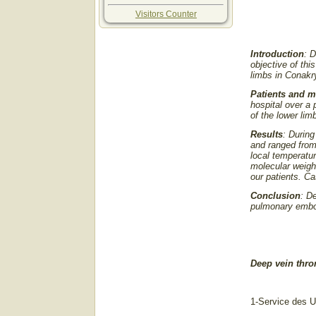
Visitors Counter
Introduction
: 
objective of thi
limbs in Conakr
Patients and 
hospital over a
of the lower li
Results
: Durin
and ranged from
local temperat
molecular weigh
our patients. C
Conclusion
: D
pulmonary embo
Deep vein thro
1-Service des U