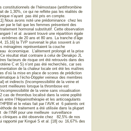
s constitutionnels de l’hémostase (antithrombine
ait de 1,30%, ce qui ne reflète pas les réalités de
clinique n’ayant pas été pris en compte.
0,11].Nous avons noté une prédominance chez les
uer par le fait que les femmes présentent des
 traitement hormonal substitutif. Cette observation
ngaré I et al. avaient trouvé une répartition égale
es extrêmes de 20 ans et 80 ans. La tranche d’âge
14, 15,16] la TVP survenait le plus souvent à un
 Les ménagères représentaient la couche
veau économique. L’alitement prolongé et la prise
e résultat était contraire à celui de Denakpo JL
utres facteurs de risque ont été retrouvés dans des
protéine C et S) n’ont pas été recherchés, car ses
entation de la chaleur locale ont été les maîtres
s d’où la mise en place de scores de prédiction
systématique à l’écho-Döppler veineux des membres
) et indirects (Incompressibilité de la veine et
 sont meilleures lorsque la thrombose est
incompressibilité de la veine sans visualisation
 12 cas de thrombus localisé dans la veine poplité
ais entre l’Héparinothérapie et les anticoagulants
l’HPBM et le relais fait par l’AVK et 6 patients ont
hode de traitement a été utilisée dans la plupart
t de l’INR pour une meilleure surveillance
nes cliniques a été observée chez 82,5% de nos
ui rapporté par Kingué S et al. [18] ou 16,67% des