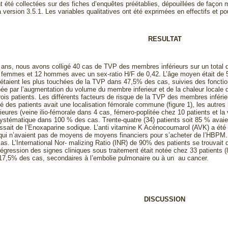
été collectées sur des fiches d’enquêtes préétablies, dépouillées de façon ma
 version 3.5.1. Les variables qualitatives ont été exprimées en effectifs et p
RESULTAT
 ans, nous avons colligé 40 cas de TVP des membres inférieurs sur un total de
8 femmes et 12 hommes avec un sex-ratio H/F de 0,42. L’âge moyen était de
taient les plus touchées de la TVP dans 47,5% des cas, suivies des fonct
ée par l’augmentation du volume du membre inferieur et de la chaleur locale
ois patients. Les différents facteurs de risque de la TVP des membres inférieu
ié des patients avait une localisation fémorale commune (figure 1), les autres 
rieures (veine ilio-fémorale dans 4 cas, fémero-poplitée chez 10 patients et 
 systématique dans 100 % des cas. Trente-quatre (34) patients soit 85 % avaie
issait de l’Enoxaparine sodique. L’anti vitamine K Acénocoumarol (AVK) a été 
 qui n’avaient pas de moyens de moyens financiers pour s’acheter de l’HBPM. U
. L’International Nor- malizing Ratio (INR) de 90% des patients se trouvait da
régression des signes cliniques sous traitement était notée chez 33 patients
17,5% des cas, secondaires à l’embolie pulmonaire ou à un au cancer.
DISCUSSION