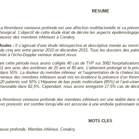
RESUME
a thrombose veineuse profonde est une affection multifactorielle et sa prév
irurgical. L’objectif de cette étude était de décrire les aspects épidémiologiqu
neuses des membres inférieurs à Conakry.
thodes :
Il s’agissait d’une étude rétrospective et descriptive menée au servi
 de cinq ans entre janvier 2010 et décembre 2015. Tous les dossiers des pa
rmée à l’écho-Doppler veineux étaient revus.
ant cette période nous avons colligés 40 cas de TVP sur 3082 hospitalisation
1 ans avec des extrêmes de 20 ans et 80 ans. L’alitement prolongé et la prise
dans 55%. La douleur du membre inferieur et l’augmentation de la chaleur l
veineux des membres inférieurs avait mis en évidence la présence d’un throm
0 patients soit 50
%
.L’Héparine de bas poids moléculaire (85
%
) et l’anti-vit
it favorable dans 82,5%. Cependant, nous avons enregistré 17,5% cas de décè
 thrombose veineuse profonde des membres inférieurs est une réalité dans n
 son pronostic est sombre lorsqu’elle est associée à une embolie pulmonaire o
MOTS CLES
use profonde, Membre inférieur, Conakry.