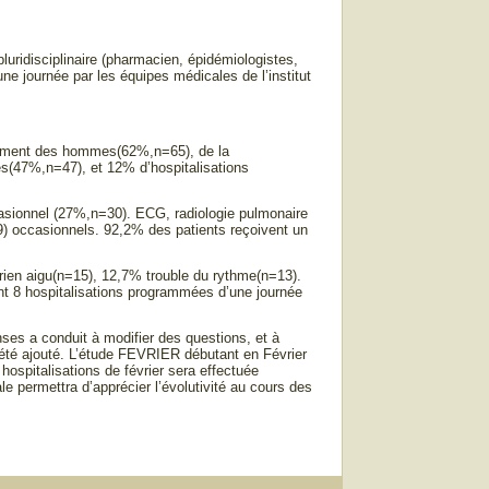
pluridisciplinaire (pharmacien, épidémiologistes,
une journée par les équipes médicales de l’institut
airement des hommes(62%,n=65), de la
es(47%,n=47), et 12% d’hospitalisations
asionnel (27%,n=30). ECG, radiologie pulmonaire
) occasionnels. 92,2% des patients reçoivent un
rien aigu(n=15), 12,7% trouble du rythme(n=13).
nt 8 hospitalisations programmées d’une journée
onses a conduit à modifier des questions, et à
 a été ajouté. L’étude FEVRIER débutant en Février
hospitalisations de février sera effectuée
 permettra d’apprécier l’évolutivité au cours des