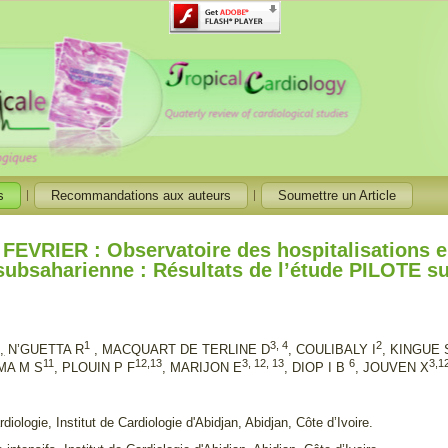
s
Recommandations aux auteurs
Soumettre un Article
 FEVRIER : Observatoire des hospitalisations e
 subsaharienne : Résultats de l’étude PILOTE su
4
1
3, 4
2
,
N’GUETTA R
, MACQUART DE TERLINE D
, COULIBALY I
, KINGUE 
11
12,13
3, 12, 13
6
3,1
AMA M S
, PLOUIN P F
, MARIJON E
, DIOP I B
, JOUVEN X
diologie, Institut de Cardiologie d'Abidjan, Abidjan, Côte d’Ivoire.