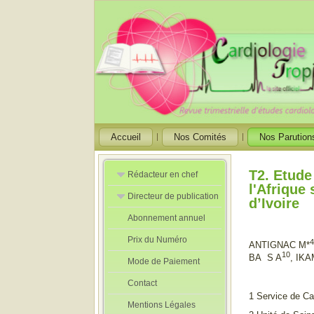
Accueil
Nos Comités
Nos Parution
T2. Etude
Rédacteur en chef
l'Afrique
Directeur de publication
Rédacteurs en
d’Ivoire
Chef Adjoint
Abonnement annuel
Directeur de
publication
Prix du Numéro
adjoint
ANTIGNAC M*
10
BA S A
, IK
Mode de Paiement
Contact
1 Service de Car
Mentions Légales