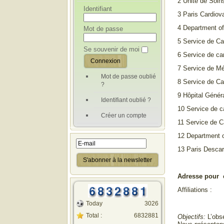
2 Unité de Soins
Identifiant
3 Paris Cardio
4 Department of
Mot de passe
5 Service de C
Se souvenir de moi
6 Service de ca
7 Service de Mé
Mot de passe oublié
8 Service de C
?
9 Hôpital Géné
Identifiant oublié ?
10 Service de c
Créer un compte
11 Service de C
12 Department o
13 Paris Descar
Adresse pour 
Affiliations :
Today
3026
Total :
6832881
Objectifs:
L’obse