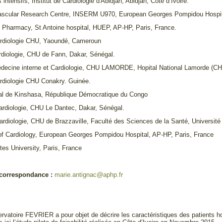
 intensifs, Institut de Cardiologie d'Abidjan, Abidjan, Côte d’Ivoire.
vascular Research Centre, INSERM U970, European Georges Pompidou Hospita
 Pharmacy, St Antoine hospital, HUEP, AP-HP, Paris, France.
ardiologie CHU, Yaoundé, Cameroun
rdiologie, CHU de Fann, Dakar, Sénégal.
decine interne et Cardiologie, CHU LAMORDE, Hopital National Lamorde (CHU
ardiologie CHU Conakry. Guinée.
ral de Kinshasa, République Démocratique du Congo
ardiologie, CHU Le Dantec, Dakar, Sénégal.
ardiologie, CHU de Brazzaville, Faculté des Sciences de la Santé, Universi
f Cardiology, European Georges Pompidou Hospital, AP-HP, Paris, France
tes University, Paris, France
correspondance :
marie.antignac@aphp.fr
rvatoire FEVRIER a pour objet de décrire les caractéristiques des patients ho