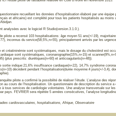
ici l’étude pilote de faisabilité réalisée en Côte d’Ivoire en Novembre 2015.
uestionnaire recueillant les données d’hospitalisation élaboré par une équipe 
nçais et africains) est complété pour tous les patients hospitalisés au moins 
’Abidjan.
t analysées avec le logiciel R Studio(version.3.1.0.).
ude pilote a recensé 103 hospitalisations: âge moyen 51 ans(+/-19), majorit
77), inconnus du service(58,5%,n=55), principalement arrivés par les urgenc
et créatininémie sont systématiques, mais le dosage du cholestérol est occ
cardiaque sont systématiques, coronarographie(15%,n=15) et scanner(9%,n=9
) (plus prescrits: diurétiques(n=60) et anticoagulants(n=48)).
e sortie indique:21,6% insuffisance cardiaque(n=22), 14,7% syndrome corona
s(n=10) décèdent pendant l’hospitalisation(durée moyenne:4 jours(+/-3,4), do
aphie).
enquête pilote a confirmé la possibilité de réaliser l’étude. L’analyse des rép
tion au cours de l’hospitalisation. Un questionnaire de description du service
 à tous services de cardiologie volontaires. Une analyse transversale sur les 
par pays. FEVRIER sera répétée 5 années consécutives, l’analyse longitudinale
adies cardiovasculaires, hospitalisations, Afrique, Observatoire