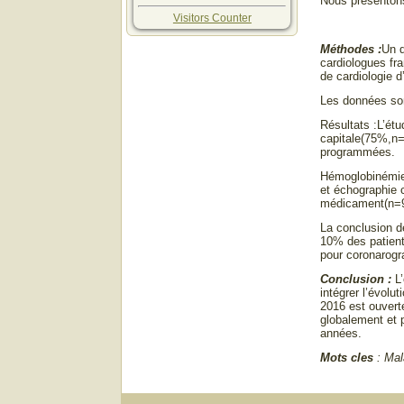
Nous présentons 
Visitors Counter
Méthodes :
Un q
cardiologues fra
de cardiologie d
Les données son
Résultats :L’ét
capitale(75%,n=
programmées.
Hémoglobinémie 
et échographie 
médicament(n=95
La conclusion d
10% des patient
pour coronarogr
Conclusion :
L’
intégrer l’évolu
2016 est ouverte
globalement et 
années.
Mots cles
: Mal