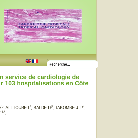
.
n service de cardiologie de
r 103 hospitalisations en Côte
5
7
8
9
S
, ALI TOURE I
, BALDE D
, TAKOMBE J L
,
2,13
,