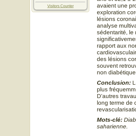
avaient une pro
Visitors Counter
exploration co
lésions coronai
analyse multiva
sédentarité, le 
significativeme
rapport aux no
cardiovasculair
des lésions co
souvent retrou
non diabétique
Conclusion:
L
plus fréquemme
D’autres travau
long terme de 
revascularisat
Mots-clé:
Diabè
saharienne.