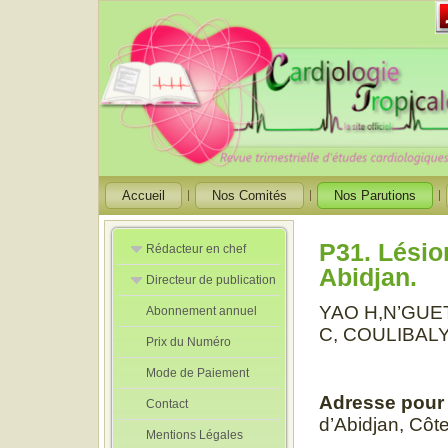
Accueil
Nos Comités
Nos Parutions
P31. Lésio
Rédacteur en chef
Abidjan.
Directeur de publication
Rédacteurs en
Chef Adjoint
YAO H,N’GUET
Abonnement annuel
Directeur de
publication
C, COULIBAL
Prix du Numéro
adjoint
Mode de Paiement
Adresse pour
Contact
d’Abidjan, Côte
Mentions Légales