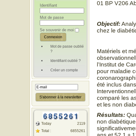
01 BP V206 Ab
Identifiant
Mot de passe
Objectif:
Analys
chez le diabéti
Se souvenir de moi
Mot de passe oublié
Matériels et m
?
observationnel
Identifiant oublié ?
l’Institut de C
Créer un compte
pour maladie c
coronarographi
été inclus dans
Interventionne
comparé les as
et les non diab
Résultats:
Qua
non diabétiques
Today
2119
significativeme
Total :
6855261
ans et 52,1 ± 1