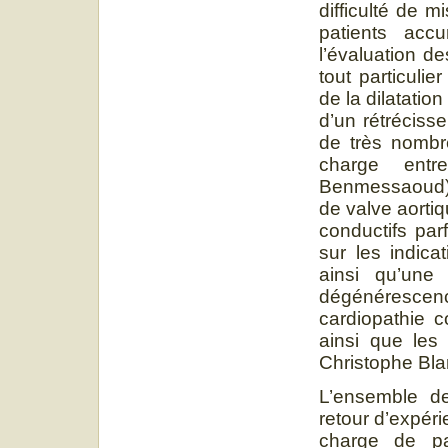
difficulté de 
patients acc
l’évaluation de
tout particulie
de la dilatatio
d’un rétréciss
de très nombr
charge entr
Benmessaoud). 
de valve aorti
conductifs par
sur les indica
ainsi qu’une
dégénérescen
cardiopathie c
ainsi que les 
Christophe Bla
L’ensemble de
retour d’expéri
charge de pat