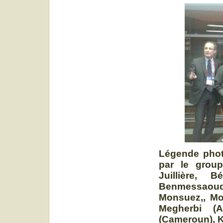
Légende photo
par le grou
Juillière, 
Benmessaoud
Monsuez,, Mo
Megherbi (A
(Cameroun), K