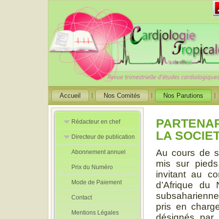
Accueil
Nos Comités
Nos Parutions
PARTENAR
Rédacteur en chef
LA SOCIE
Directeur de publication
Rédacteurs en
Chef Adjoint
Au cours de 
Abonnement annuel
Directeur de
publication
mis sur pied
Prix du Numéro
adjoint
invitant au c
Mode de Paiement
d’Afrique du 
subsaharienne 
Contact
pris en charg
Mentions Légales
désignés par l