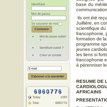
base du mérite
Identifiant
communication 
Mot de passe
Ils ont été reç
Juillière, en 
Se souvenir de moi
scientifique d
francophonie, 
Mot de passe oublié
formation de la
?
programme spéc
Identifiant oublié ?
jeunes cardiolo
les liens si for
Créer un compte
francophonie e
à pérenniser le
RESUME DE 
CARDIOLOGU
AFRICAINS
Today
1095
PRESENTATIO
Total :
6860776