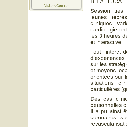
B. LATTUCA
Visitors Counter
Session très 
jeunes repré
cliniques va
cardiologie on
les 3 heures d
et interactive.
Tout l’intérêt
d’expériences 
sur les straté
et moyens loca
orientées sur 
situations cl
particulières 
Des cas clini
personnelles o
Il a pu ainsi 
coronaires sp
revascularisa