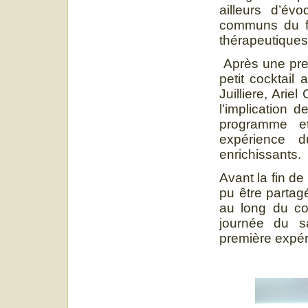
ailleurs d’év
communs du fa
thérapeutique
Après une prem
petit cocktail
Juilliere, Ari
l’implication 
programme et
expérience d
enrichissants.
Avant la fin d
pu être partag
au long du co
journée du s
première expér