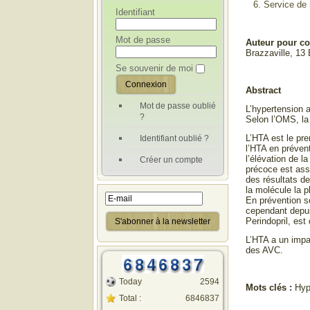
Service de
Identifiant
Mot de passe
Auteur pour c
Brazzaville, 1
Se souvenir de moi
Abstract
Mot de passe oublié
L’hypertension 
?
Selon l’OMS, la
L’HTA est le pre
Identifiant oublié ?
l’HTA en préven
l’élévation de 
Créer un compte
précoce est asso
des résultats d
la molécule la p
En prévention s
cependant depui
Perindopril, est 
L’HTA a un impa
des AVC.
Today
2594
Mots clés :
Hyp
Total :
6846837