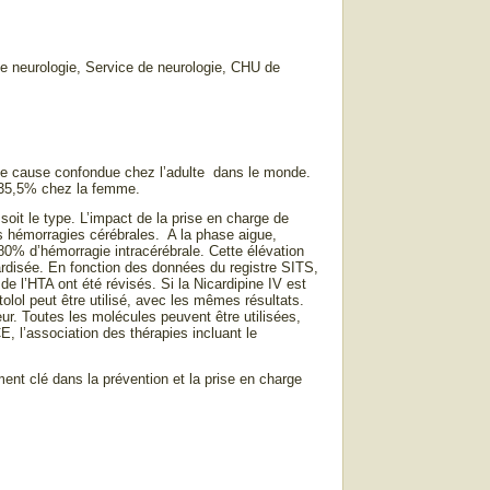
e neurologie, Service de neurologie, CHU de
oute cause confondue chez l’adulte dans le monde.
t 35,5% chez la femme.
oit le type. L’impact de la prise en charge de
es hémorragies cérébrales. A la phase aigue,
80% d’hémorragie intracérébrale. Cette élévation
dardisée. En fonction des données du registre SITS,
e l’HTA ont été révisés. Si la Nicardipine IV est
tolol peut être utilisé, avec les mêmes résultats.
ur. Toutes les molécules peuvent être utilisées,
l’association des thérapies incluant le
nt clé dans la prévention et la prise en charge