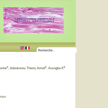
.
4
5
6
donne
, Adoukonou Thierry Armel
, Assogba K
roun