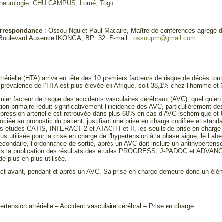
 neurologie, CHU CAMPUS, Lomé, Togo.
orrespondance
: Ossou-Nguiet Paul Macaire, Maître de conférences agrégé d
3 Boulevard Auxence IKONGA, BP: 32. E-mail :
ossoupm@gmail.com
artérielle (HTA) arrive en tête des 10 premiers facteurs de risque de décès t
 prévalence de l’HTA est plus élevée en Afrique, soit 38,1% chez l’homme e
mier facteur de risque des accidents vasculaires cérébraux (AVC), quel qu’en s
tion primaire réduit significativement l’incidence des AVC, particulièrement d
la pression artérielle est retrouvée dans plus 60% en cas d’AVC ischémique et 
ciée au pronostic du patient, justifiant une prise en charge codifiée et stan
es études CATIS, INTERACT 2 et ATACH I et II, les seuils de prise en charge d
lus utilisée pour la prise en charge de l’hypertension à la phase aigue, le Labe
econdaire, l’ordonnance de sortie, après un AVC doit inclure un antihypertense
s la publication des résultats des études PROGRESS, J-PADOC et ADVANCE, 
de plus en plus utilisée.
ct avant, pendant et après un AVC. Sa prise en charge demeure donc un éléme
ertension artérielle – Accident vasculaire cérébral – Prise en charge