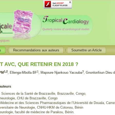
s
Recommandations aux auteurs
Soumettre un Article
ET AVC, QUE RETENIR EN 2018 ?
1,2
1
3
 PM
, Ellenga-Mbolla BF
, Mapoure Njankouo Yacouba
, Gnonlonfoun Dieu 
 auteurs
 Sciences de la Santé de Brazzaville, Brazzaville, Congo,
 neurologie, CHU de Brazzaville, Congo
 Médecine et des Sciences Pharmaceutiques de l’Université de Douala, Came
niversitaire de Neurologie, CNHU-HKM de Cotonou, Bénin
urologie, faculté de médecine de Parakou, Bénin.