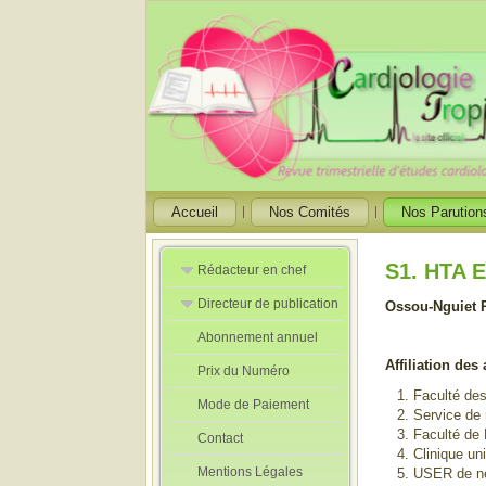
Accueil
Nos Comités
Nos Parution
S1. HTA 
Rédacteur en chef
Directeur de publication
Rédacteurs en
Ossou-Nguiet
Chef Adjoint
Abonnement annuel
Directeur de
publication
Affiliation des
Prix du Numéro
adjoint
Faculté des
Mode de Paiement
Service de
Faculté de
Contact
Clinique u
Mentions Légales
USER de ne