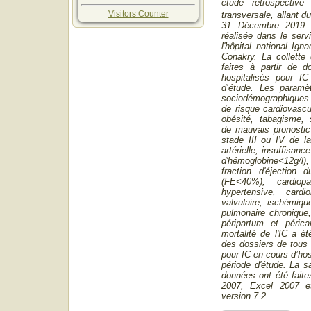
étude rétrospective 
Visitors Counter
transversale, allant d
31 Décembre 2019.
réalisée dans le serv
l'hôpital national I
Conakry. La collette
faites à partir de d
hospitalisés pour IC
d’étude. Les paramèt
sociodémographiques :
de risque cardiovascu
obésité, tabagisme, s
de mauvais pronostic
stade III ou IV de l
artérielle, insuffisanc
d'hémoglobine˂12g/l
fraction d'éjection 
(FE˂40%); cardiopat
hypertensive, cardio
valvulaire, ischémiqu
pulmonaire chronique
péripartum et péricar
mortalité de l'IC a ét
des dossiers de tous 
pour IC en cours d’hosp
période d'étude. La sa
données ont été faite
2007, Excel 2007 e
version 7.2.