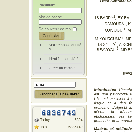
Deen National Hos
Identifiant
Mot de passe
1
IS BARRY
, EY BA
1
SAMOURA
, K
Se souvenir de moi
1
KOÏVOGUI
, 
1
M KOUROUMA
, MB
1
IS SYLLA
, A KON
Mot de passe oublié
1
?
BEAVOGUI
, MD 
Identifiant oublié ?
Créer un compte
RES
Introduction
:
L’insuf
est une pathologie a
Elle est associée à p
risque et à des f
pronostic
. L’objectif 
décrire la fréque
étiologiques, les f
Today
6894
pronostic, et la mortali
Total :
6836749
Matériel et méthode