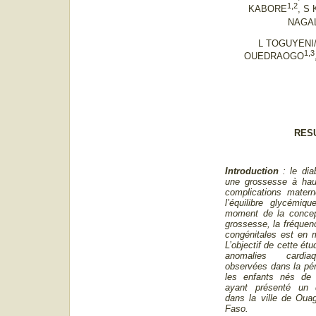
1,2
KABORE
, S
NAGA
L TOGUYENI/
1,3
OUEDRAOGO
RES
Introduction
: le dia
une grossesse à hau
complications matern
l’équilibre glycémiqu
moment de la concep
grossesse, la fréquen
congénitales est en
L’objectif de cette étu
anomalies cardia
observées dans la pér
les enfants nés de 
ayant présenté un d
dans la ville de Oua
Faso.