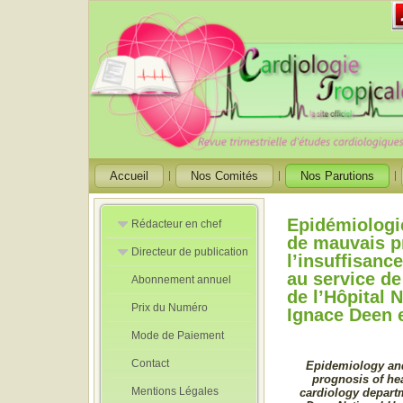
Accueil
Nos Comités
Nos Parutions
Epidémiologie
Rédacteur en chef
de mauvais p
Directeur de publication
Rédacteurs en
l’insuffisanc
Chef Adjoint
au service de
Abonnement annuel
Directeur de
de l’Hôpital 
publication
Prix du Numéro
adjoint
Ignace Deen 
Mode de Paiement
Contact
Epidemiology and
prognosis of hear
Mentions Légales
cardiology departm