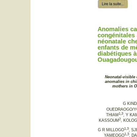
Lire la suite...
Anomalies ca
congénitales 
néonatale che
enfants de m
diabétiques à
Ouagadougou
Neonatal-visible 
anomalies in chil
mothers in 
G KIND
OUEDRAOGO/Y
1,3
THIAM
, Y KA
2
KASSOUM
, KOLO
1,3
G R MILLOGO
, S
1,3
YAMEOGO
, D