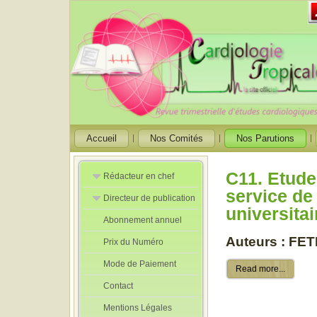
Accueil
Nos Comités
Nos Parutions
C11. Etude
Rédacteur en chef
service de 
Directeur de publication
Rédacteurs en
universita
Chef Adjoint
Abonnement annuel
Directeur de
publication
Auteurs : FE
Prix du Numéro
adjoint
Mode de Paiement
Read more...
Contact
Mentions Légales