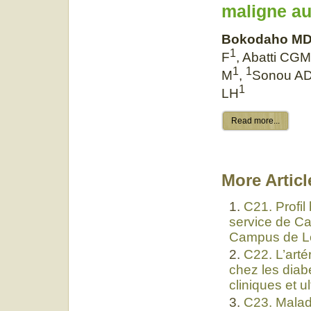
maligne a
Bokodaho M
1
F
, Abatti CG
1
1
M
,
Sonou A
1
LH
Read more...
More Article
C21. Profil
service de Ca
Campus de L
C22. L’arté
chez les dia
cliniques et 
C23. Malad