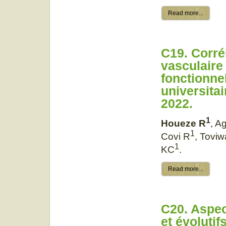
Read more...
C19. Corrél
vasculaire
fonctionnel
universita
2022.
1
Houeze R
, A
1
Covi R
, Tovi
1
KC
.
Read more...
C20. Aspec
et évolutif