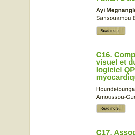
Ayi Megnangl
Sansouamou 
Read more...
C16. Compa
visuel et 
logiciel Q
myocardiqu
Houndetoung
Amoussou-Gu
Read more...
C17. Assoc