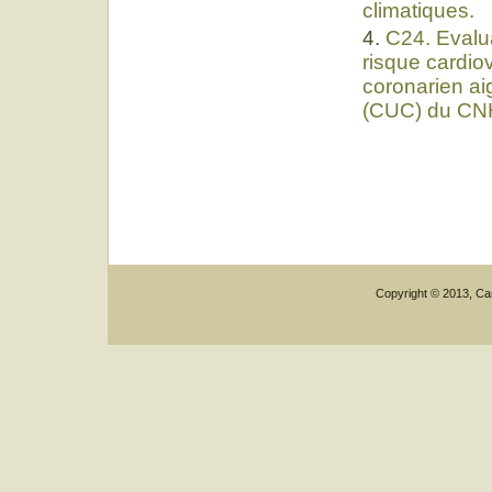
climatiques.
C24. Evalua
risque cardio
coronarien aig
(CUC) du CN
Copyright © 2013, Car