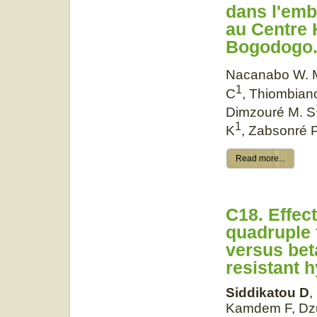
dans l'emb
au Centre H
Bogodogo
Nacanabo W. 
1
C
, Thiombian
Dimzouré M. S
1
K
, Zabsonré 
Read more...
C18. Effec
quadruple 
versus bet
resistant 
Siddikatou D
,
Kamdem F, Dz