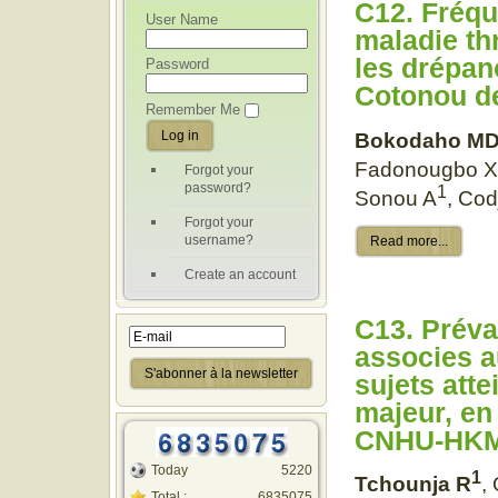
C12. Fréqu
User Name
maladie t
les drépa
Password
Cotonou de
Remember Me
Bokodaho M
Fadonougbo X
Forgot your
password?
1
Sonou A
, Cod
Forgot your
username?
Read more...
Create an account
C13. Préva
associes a
sujets att
majeur, en
CNHU-HKM 
Today
5220
1
Tchounja R
,
Total :
6835075