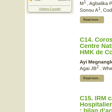
1
M
, Agbalika 
1
Visitors Counter
Sonou A
, Cod
Read more...
C14. Coros
Centre Nati
HMK de Co
Ayi Megnangl
2
Agai JB
, Whe
Read more...
C15. IRM c
Hospitalie
: bilan d’a