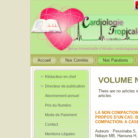
Accueil
Nos Comités
Nos Parutions
Rédacteur en chef
VOLUME N
Directeur de publication
Rédacteurs en
There are no articles 
Chef Adjoint
articles.
Abonnement annuel
Directeur de
publication
Prix du Numéro
adjoint
LA NON COMPACTION
Mode de Paiement
PROPOS D’UN CAS. 
COMPACTION: A CAS
Contact
Auteurs : Pessinaba S
Mentions Légales
Ndiaye MB, Harouna H,