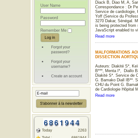
Diack B, Diao M, A, Sa
User Name
Correspondance : Dr P
Service de cardiologie,
Yoff (Service du Profes
Password
3270 Dakar, Sénégal. Ma
is being protected fro
JavaScript enabled to vi
Remember Me
Read more
Forgot your
password?
MALFORMATIONS AO
DISSECTION AORTIQ
Forgot your
Auteurs: Diakité S*, Keït
username?
B***, Menta I*, Diallo 
Diakité S*. Service de 
Create an account
G. Bamako Diall IB**. S
CHU du Point G. Bamako
de Cardiologie Hôpital
Read more
Today
2263
Total :
6861944